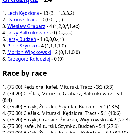
1.
Lech Kędziora
-
13
(
3
,
1
,
1
,
3
,
3
,
2
)
2.
Dariusz Tracz
-
0
(
0
,
0
,
-
,
-
,
-
)
3.
Wiesław Grabarz
-
4
(
1
,
2
,
0
,
f
,
1
,
ex
)
4.
Jerzy Bałtrukowicz
-
0
(
0
,
-
,
-
,
-
,
-
)
5.
Jerzy Budzeń
-
1
(
0
,
0
,
0
,
-
,
1
)
6.
Piotr Szymko
-
4
(
1
,
1
,
1
,
1
,
0
)
7.
Marian Więckowski
-
2
(
0
,
1
,
1
,
0
,
0
)
8.
Grzegorz Kołodziej
-
0
(
0
)
Race by race
1.
(75.00)
Kędziora, Kafel, Miturski, Tracz - 3:3 (3:3)
2.
(74.20)
Cieślak, Miturski, Grabarz, Bałtrukowicz - 5:1
(8:4)
3.
(75.40)
Bożyk, Żelazko, Szymko, Budzeń - 5:1 (13:5)
4.
(76.80)
Cieślak, Miturski, Kędziora, Tracz - 5:1 (18:6)
5.
(76.20)
Bożyk, Grabarz, Żelazko, Więckowski - 4:2 (22:8)
6.
(75.80)
Kafel, Miturski, Szymko, Budzeń - 5:1 (27:9)
7.
(77.00)
Bożyk, Żelazko, Kędziora, Kołodziej - 5:1 (32:10)