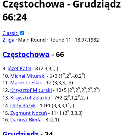
Częstochowa - Grudziądz
66:24
Classic
2 liga
·
Main Round ·
Round 11 ·
18.07.1982
Częstochowa
- 66
9.
Józef Kafel
-
8
(
2
,
3
,
3
,
-
,
-
)
*
*
*
10.
Michał Miturski
-
5+3
(
1
,
2
,
-
,
0
,
2
)
11.
Marek Cieślak
-
12
(
3
,
3
,
3
,
-
,
3
)
*
*
*
*
*
12.
Krzysztof Miturski
-
10+5
(
2
,
2
,
2
,
2
,
2
)
*
*
13.
Krzysztof Żelazko
-
7+2
(
2
,
1
,
2
,
2
,
-
)
*
14.
Jerzy Bożyk
-
10+1
(
3
,
3
,
3
,
1
,
-
)
*
15.
Zygmunt Nocuń
-
11+1
(
2
,
3
,
3
,
3
)
16.
Dariusz Bieda
-
3
(
2
,
1
)
Grudziądz
- 24