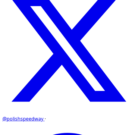
@polishspeedway
·