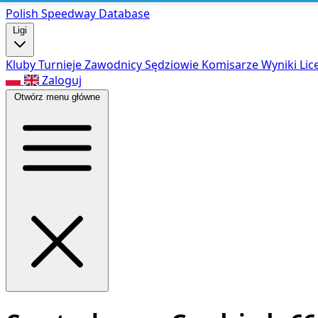
Polish Speed
way Database
Ligi
Kluby
Turnieje
Zawodnicy
Sędziowie
Komisarze
Wyniki
Lic
Zaloguj
Otwórz menu główne