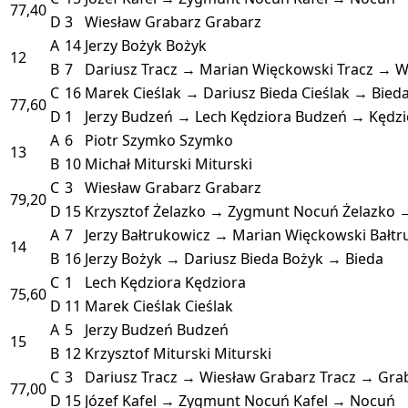
77,40
D
3
Wiesław Grabarz
Grabarz
A
14
Jerzy Bożyk
Bożyk
12
B
7
Dariusz Tracz → Marian Więckowski
Tracz → W
C
16
Marek Cieślak → Dariusz Bieda
Cieślak → Bied
77,60
D
1
Jerzy Budzeń → Lech Kędziora
Budzeń → Kędzi
A
6
Piotr Szymko
Szymko
13
B
10
Michał Miturski
Miturski
C
3
Wiesław Grabarz
Grabarz
79,20
D
15
Krzysztof Żelazko → Zygmunt Nocuń
Żelazko 
A
7
Jerzy Bałtrukowicz → Marian Więckowski
Bałt
14
B
16
Jerzy Bożyk → Dariusz Bieda
Bożyk → Bieda
C
1
Lech Kędziora
Kędziora
75,60
D
11
Marek Cieślak
Cieślak
A
5
Jerzy Budzeń
Budzeń
15
B
12
Krzysztof Miturski
Miturski
C
3
Dariusz Tracz → Wiesław Grabarz
Tracz → Gra
77,00
D
15
Józef Kafel → Zygmunt Nocuń
Kafel → Nocuń