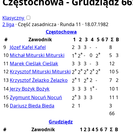
Częstochowa - Grudziądz 66
Klasyczny
2 liga
·
Część zasadnicza ·
Runda 11 ·
18.07.1982
Częstochowa
#
Zawodnik
1
2
3
4
5
6
7
Σ
B
9
Józef Kafel
Kafel
2
3
3
-
-
8
*
*
*
10
Michał Miturski
Miturski
-
0
5
3
1
2
2
11
Marek Cieślak
Cieślak
3
3
3
-
3
12
*
*
*
*
*
12
Krzysztof Miturski
Miturski
10
5
2
2
2
2
2
*
*
13
Krzysztof Żelazko
Żelazko
1
2
-
7
2
2
2
*
14
Jerzy Bożyk
Bożyk
3
3
3
-
10
1
1
*
15
Zygmunt Nocuń
Nocuń
3
3
3
11
1
2
16
Dariusz Bieda
Bieda
2
1
3
66
Grudziądz
#
Zawodnik
1
2
3
4
5
6
7
Σ
B