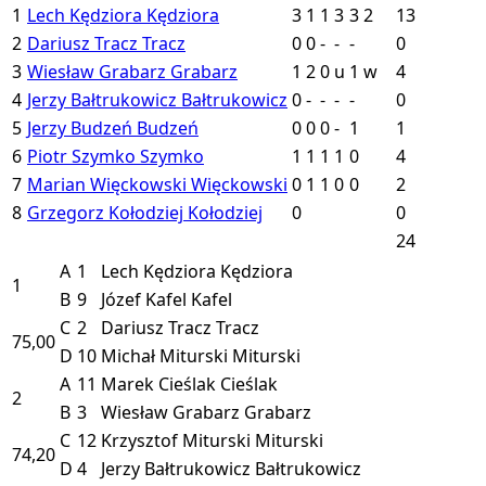
1
Lech Kędziora
Kędziora
3
1
1
3
3
2
13
2
Dariusz Tracz
Tracz
0
0
-
-
-
0
3
Wiesław Grabarz
Grabarz
1
2
0
u
1
w
4
4
Jerzy Bałtrukowicz
Bałtrukowicz
0
-
-
-
-
0
5
Jerzy Budzeń
Budzeń
0
0
0
-
1
1
6
Piotr Szymko
Szymko
1
1
1
1
0
4
7
Marian Więckowski
Więckowski
0
1
1
0
0
2
8
Grzegorz Kołodziej
Kołodziej
0
0
24
A
1
Lech Kędziora
Kędziora
1
B
9
Józef Kafel
Kafel
C
2
Dariusz Tracz
Tracz
75,00
D
10
Michał Miturski
Miturski
A
11
Marek Cieślak
Cieślak
2
B
3
Wiesław Grabarz
Grabarz
C
12
Krzysztof Miturski
Miturski
74,20
D
4
Jerzy Bałtrukowicz
Bałtrukowicz