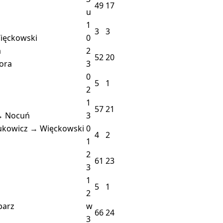
49
17
u
1
3
3
ięckowski
0
a
2
52
20
ora
3
0
5
1
2
1
57
21
→ Nocuń
3
rukowicz → Więckowski
0
4
2
1
2
61
23
3
1
5
1
2
barz
w
66
24
3