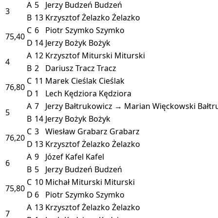
A
5
Jerzy Budzeń
Budzeń
3
B
13
Krzysztof Żelazko
Żelazko
C
6
Piotr Szymko
Szymko
75,40
D
14
Jerzy Bożyk
Bożyk
A
12
Krzysztof Miturski
Miturski
4
B
2
Dariusz Tracz
Tracz
C
11
Marek Cieślak
Cieślak
76,80
D
1
Lech Kędziora
Kędziora
A
7
Jerzy Bałtrukowicz → Marian Więckowski
Bałt
5
B
14
Jerzy Bożyk
Bożyk
C
3
Wiesław Grabarz
Grabarz
76,20
D
13
Krzysztof Żelazko
Żelazko
A
9
Józef Kafel
Kafel
6
B
5
Jerzy Budzeń
Budzeń
C
10
Michał Miturski
Miturski
75,80
D
6
Piotr Szymko
Szymko
A
13
Krzysztof Żelazko
Żelazko
7