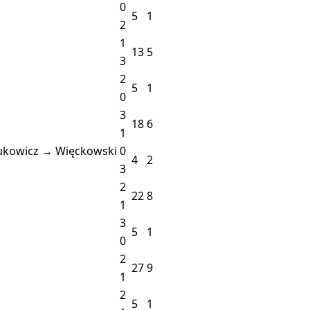
0
5
1
2
1
13
5
3
2
5
1
0
3
18
6
1
rukowicz → Więckowski
0
4
2
3
2
22
8
1
3
5
1
0
2
27
9
1
2
5
1