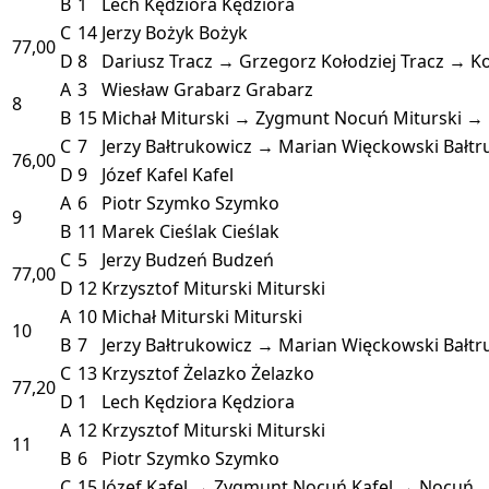
B
1
Lech Kędziora
Kędziora
C
14
Jerzy Bożyk
Bożyk
77,00
D
8
Dariusz Tracz → Grzegorz Kołodziej
Tracz → Ko
A
3
Wiesław Grabarz
Grabarz
8
B
15
Michał Miturski → Zygmunt Nocuń
Miturski →
C
7
Jerzy Bałtrukowicz → Marian Więckowski
Bałt
76,00
D
9
Józef Kafel
Kafel
A
6
Piotr Szymko
Szymko
9
B
11
Marek Cieślak
Cieślak
C
5
Jerzy Budzeń
Budzeń
77,00
D
12
Krzysztof Miturski
Miturski
A
10
Michał Miturski
Miturski
10
B
7
Jerzy Bałtrukowicz → Marian Więckowski
Bałt
C
13
Krzysztof Żelazko
Żelazko
77,20
D
1
Lech Kędziora
Kędziora
A
12
Krzysztof Miturski
Miturski
11
B
6
Piotr Szymko
Szymko
C
15
Józef Kafel → Zygmunt Nocuń
Kafel → Nocuń