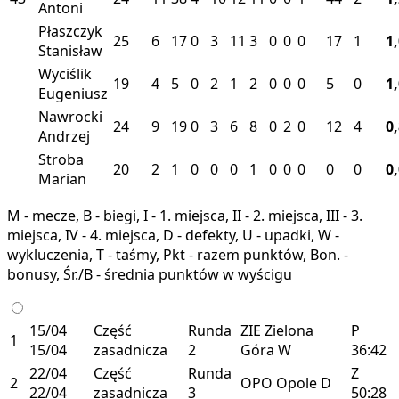
Antoni
Płaszczyk
25
6
17
0
3
11
3
0
0
0
17
1
1
Stanisław
Wyciślik
19
4
5
0
2
1
2
0
0
0
5
0
1
Eugeniusz
Nawrocki
24
9
19
0
3
6
8
0
2
0
12
4
0
Andrzej
Stroba
20
2
1
0
0
0
1
0
0
0
0
0
0
Marian
M - mecze, B - biegi, I - 1. miejsca, II - 2. miejsca, III - 3.
miejsca, IV - 4. miejsca, D - defekty, U - upadki, W -
wykluczenia, T - taśmy, Pkt - razem punktów, Bon. -
bonusy, Śr./B - średnia punktów w wyścigu
15/04
Część
Runda
ZIE
Zielona
P
1
15/04
zasadnicza
2
Góra
W
36:42
22/04
Część
Runda
Z
2
OPO
Opole
D
22/04
zasadnicza
3
50:28