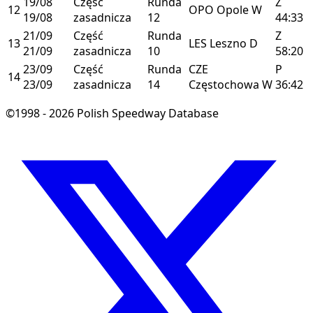
19/08
Część
Runda
Z
12
OPO
Opole
W
19/08
zasadnicza
12
44:33
21/09
Część
Runda
Z
13
LES
Leszno
D
21/09
zasadnicza
10
58:20
23/09
Część
Runda
CZE
P
14
23/09
zasadnicza
14
Częstochowa
W
36:42
©1998 - 2026 Polish Speedway Database