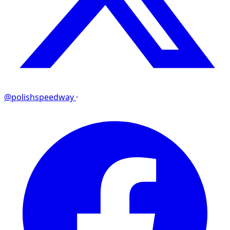
@polishspeedway
·