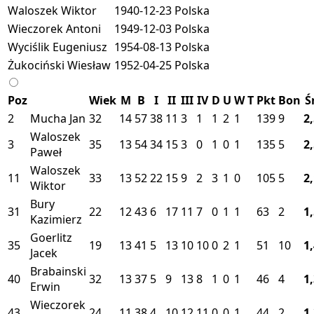
Waloszek Wiktor
1940-12-23
Polska
Wieczorek Antoni
1949-12-03
Polska
Wyciślik Eugeniusz
1954-08-13
Polska
Żukociński Wiesław
1952-04-25
Polska
Poz
Wiek
M
B
I
II
III
IV
D
U
W
T
Pkt
Bon
Ś
2
Mucha Jan
32
14
57
38
11
3
1
1
2
1
139
9
2
Waloszek
3
35
13
54
34
15
3
0
1
0
1
135
5
2
Paweł
Waloszek
11
33
13
52
22
15
9
2
3
1
0
105
5
2
Wiktor
Bury
31
22
12
43
6
17
11
7
0
1
1
63
2
1
Kazimierz
Goerlitz
35
19
13
41
5
13
10
10
0
2
1
51
10
1
Jacek
Brabainski
40
32
13
37
5
9
13
8
1
0
1
46
4
1
Erwin
Wieczorek
43
24
11
38
4
10
12
11
0
0
1
44
2
1