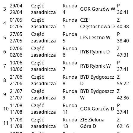
29/04
Część
Runda
P
3
GOR
Gorzów
W
29/04
zasadnicza
4
36:41
01/05
Część
Runda
CZE
Z
4
01/05
zasadnicza
1
Częstochowa
D
40:38
27/05
Część
Runda
P
5
LES
Leszno
W
27/05
zasadnicza
5
38:40
02/06
Część
Runda
Z
6
RYB
Rybnik
D
02/06
zasadnicza
6
47:31
10/06
Część
Runda
P
7
RYB
Rybnik
W
10/06
zasadnicza
7
37:41
21/06
Część
Runda
BYD
Bydgoszcz
Z
8
21/06
zasadnicza
8
D
55:22
21/07
Część
Runda
BYD
Bydgoszcz
Z
9
21/07
zasadnicza
9
W
42:36
11/08
Część
Runda
P
10
GOR
Gorzów
D
11/08
zasadnicza
11
37:41
11/08
Część
Runda
ZIE
Zielona
Z
11
11/08
zasadnicza
13
Góra
D
62:16