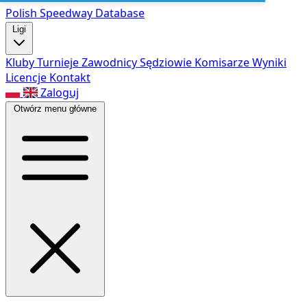
Polish Speed
way Database
Ligi
Kluby
Turnieje
Zawodnicy
Sędziowie
Komisarze
Wyniki
Licencje
Kontakt
Zaloguj
Otwórz menu główne