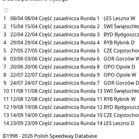
1
08/04
08/04
Część zasadnicza
Runda 1
LES
Leszno
W
2
15/04
15/04
Część zasadnicza
Runda 2
SWI
Świętochł
3
22/04
22/04
Część zasadnicza
Runda 3
BYD
Bydgoszc
4
29/04
29/04
Część zasadnicza
Runda 4
RYB
Rybnik
D
5
27/05
27/05
Część zasadnicza
Runda 5
CZE
Częstoch
6
03/06
03/06
Część zasadnicza
Runda 6
GOR
Gorzów
7
20/06
20/06
Część zasadnicza
Runda 8
OPO
Opole
D
8
22/07
22/07
Część zasadnicza
Runda 9
OPO
Opole
W
9
24/07
24/07
Część zasadnicza
Runda 7
GOR
Gorzów
10
11/08
11/08
Część zasadnicza
Runda 13
SWI
Świętochł
11
12/08
12/08
Część zasadnicza
Runda 11
RYB
Rybnik
W
12
19/08
19/08
Część zasadnicza
Runda 12
BYD
Bydgoszc
13
14/09
14/09
Część zasadnicza
Runda 10
CZE
Częstoch
14
23/09
23/09
Część zasadnicza
Runda 14
LES
Leszno
D
©1998 - 2026 Polish Speedway Database