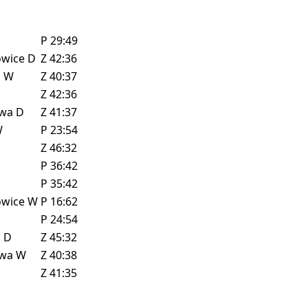
P
29:49
owice
D
Z
42:36
z
W
Z
40:37
Z
42:36
owa
D
Z
41:37
W
P
23:54
Z
46:32
P
36:42
D
P
35:42
owice
W
P
16:62
P
24:54
z
D
Z
45:32
owa
W
Z
40:38
Z
41:35