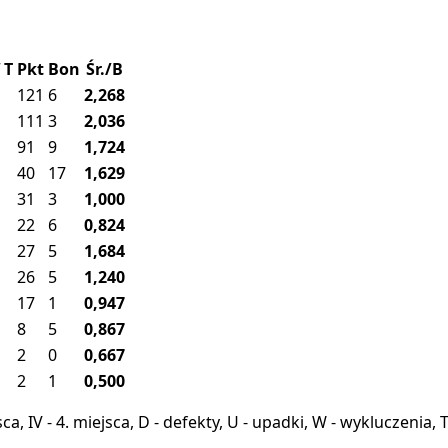
T
Pkt
Bon
Śr./B
121
6
2,268
111
3
2,036
91
9
1,724
40
17
1,629
31
3
1,000
22
6
0,824
27
5
1,684
26
5
1,240
17
1
0,947
8
5
0,867
2
0
0,667
2
1
0,500
miejsca, IV - 4. miejsca, D - defekty, U - upadki, W - wykluczeni