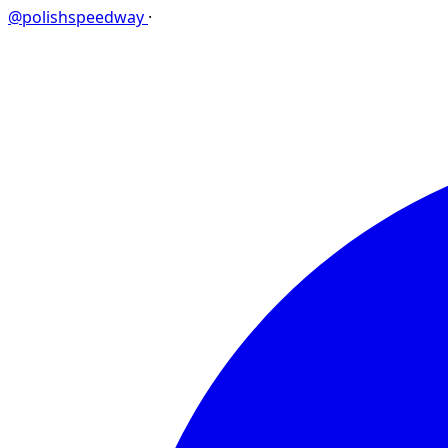
@polishspeedway
·