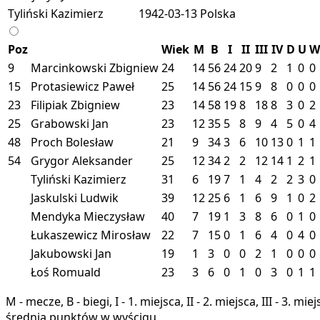
Tyliński Kazimierz
1942-03-13
Polska
Poz
Wiek
M
B
I
II
III
IV
D
U
W
9
Marcinkowski Zbigniew
24
14
56
24
20
9
2
1
0
0
15
Protasiewicz Paweł
25
14
56
24
15
9
8
0
0
0
23
Filipiak Zbigniew
23
14
58
19
8
18
8
3
0
2
25
Grabowski Jan
23
12
35
5
8
9
4
5
0
4
48
Proch Bolesław
21
9
34
3
6
10
13
0
1
1
54
Grygor Aleksander
25
12
34
2
2
12
14
1
2
1
Tyliński Kazimierz
31
6
19
7
1
4
2
2
3
0
Jaskulski Ludwik
39
12
25
6
1
6
9
1
0
2
Mendyka Mieczysław
40
7
19
1
3
8
6
0
1
0
Łukaszewicz Mirosław
22
7
15
0
1
6
4
0
4
0
Jakubowski Jan
19
1
3
0
0
2
1
0
0
0
Łoś Romuald
23
3
6
0
1
0
3
0
1
1
M - mecze, B - biegi, I - 1. miejsca, II - 2. miejsca, III - 3. 
średnia punktów w wyścigu