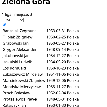
Zielona Góra
1 liga
, miejsce:
3
Banasiak Zygmunt
1953-03-31
Polska
Filipiak Zbigniew
1950-02-25
Polska
Grabowski Jan
1950-05-27
Polska
Grygor Aleksander
1948-09-14
Polska
Jakubowski Jan
1954-12-27
Polska
Jaskulski Ludwik
1934-05-20
Polska
Łoś Romuald
1950-10-23
Polska
Łukaszewicz Mirosław
1951-11-05
Polska
Marcinkowski Zbigniew
1949-12-06
Polska
Mendyka Mieczysław
1933-11-27
Polska
Proch Bolesław
1952-02-04
Polska
Protasiewicz Paweł
1948-05-01
Polska
Ratajczyk Jan
1950-01-30
Polska