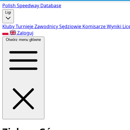
Polish Speed
way Database
Ligi
Kluby
Turnieje
Zawodnicy
Sędziowie
Komisarze
Wyniki
Lic
Zaloguj
Otwórz menu główne