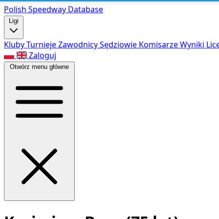
Polish Speed
way Database
Ligi
Kluby
Turnieje
Zawodnicy
Sędziowie
Komisarze
Wyniki
Lic
Zaloguj
Otwórz menu główne