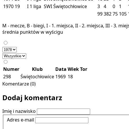
1970
19
I
1 liga
SWI
Świętochłowice
3
4
0
1
99
382
75
105
M - mecze, B - biegi, I - 1. miejsca, II - 2. miejsca, III - 3. 
średnia punktów w wyścigu
Numer
Klub
Data
Wiek
Tor
298
Świętochłowice
1969
18
Komentarze (0)
Dodaj komentarz
Imię i nazwisko
Adres e-mail