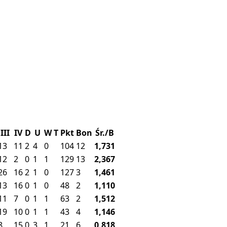
III
IV
D
U
W
T
Pkt
Bon
Śr./B
13
11
2
4
0
104
12
1,731
12
2
0
1
1
129
13
2,367
26
16
2
1
0
127
3
1,461
13
16
0
1
0
48
2
1,110
11
7
0
1
1
63
2
1,512
19
10
0
1
1
43
4
1,146
8
15
0
3
1
21
6
0,818