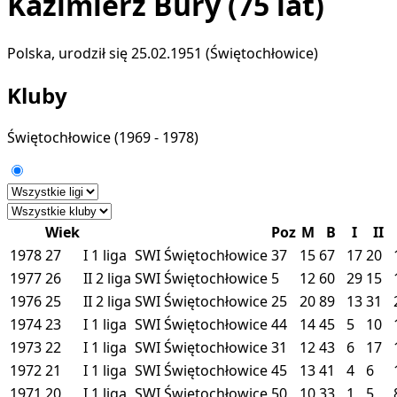
Kazimierz Bury
(75 lat)
Polska, urodził się 25.02.1951 (Świętochłowice)
Kluby
Świętochłowice
(1969 - 1978)
Wiek
Poz
M
B
I
II
1978
27
I
1 liga
SWI
Świętochłowice
37
15
67
17
20
1977
26
II
2 liga
SWI
Świętochłowice
5
12
60
29
15
1976
25
II
2 liga
SWI
Świętochłowice
25
20
89
13
31
1974
23
I
1 liga
SWI
Świętochłowice
44
14
45
5
10
1973
22
I
1 liga
SWI
Świętochłowice
31
12
43
6
17
1972
21
I
1 liga
SWI
Świętochłowice
45
13
41
4
6
1971
20
I
1 liga
SWI
Świętochłowice
50
10
33
1
5