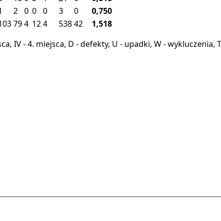
1
2
0
0
0
3
0
0,750
103
79
4
12
4
538
42
1,518
miejsca, IV - 4. miejsca, D - defekty, U - upadki, W - wykluczeni