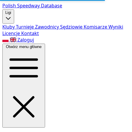
Polish Speed
way Database
Ligi
Kluby
Turnieje
Zawodnicy
Sędziowie
Komisarze
Wyniki
Licencje
Kontakt
Zaloguj
Otwórz menu główne