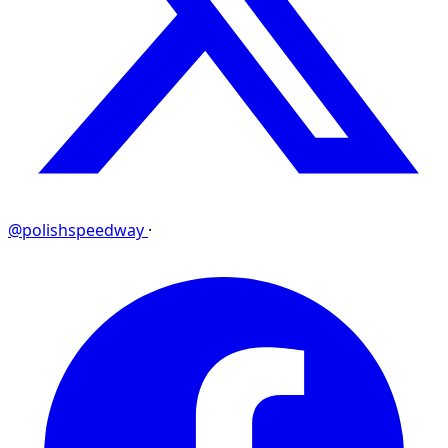
@polishspeedway
·