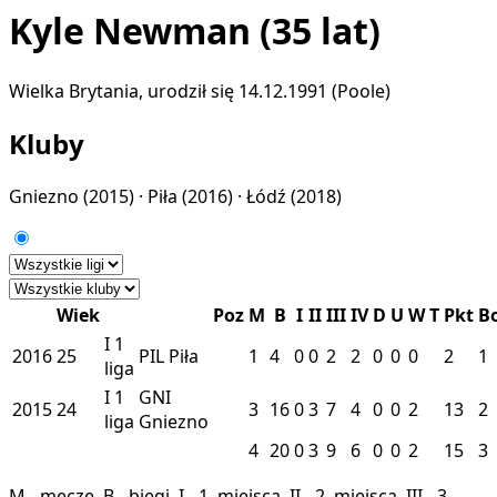
Kyle Newman
(35 lat)
Wielka Brytania, urodził się 14.12.1991 (Poole)
Kluby
Gniezno
(2015) ·
Piła
(2016) ·
Łódź
(2018)
Wiek
Poz
M
B
I
II
III
IV
D
U
W
T
Pkt
B
I
1
2016
25
PIL
Piła
1
4
0
0
2
2
0
0
0
2
1
liga
I
1
GNI
2015
24
3
16
0
3
7
4
0
0
2
13
2
liga
Gniezno
4
20
0
3
9
6
0
0
2
15
3
M - mecze, B - biegi, I - 1. miejsca, II - 2. miejsca, III - 3.