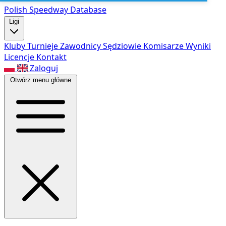
Polish Speed
way Database
Ligi
Kluby
Turnieje
Zawodnicy
Sędziowie
Komisarze
Wyniki
Licencje
Kontakt
Zaloguj
Otwórz menu główne