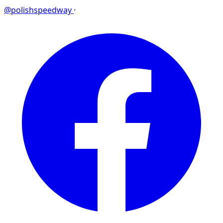
@polishspeedway
·