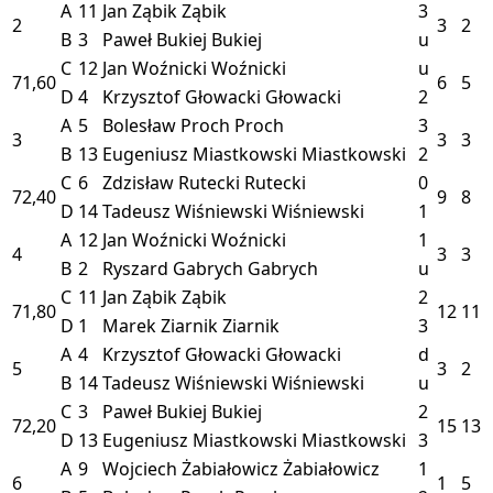
A
11
Jan Ząbik
Ząbik
3
2
3
2
B
3
Paweł Bukiej
Bukiej
u
C
12
Jan Woźnicki
Woźnicki
u
71,60
6
5
D
4
Krzysztof Głowacki
Głowacki
2
A
5
Bolesław Proch
Proch
3
3
3
3
B
13
Eugeniusz Miastkowski
Miastkowski
2
C
6
Zdzisław Rutecki
Rutecki
0
72,40
9
8
D
14
Tadeusz Wiśniewski
Wiśniewski
1
A
12
Jan Woźnicki
Woźnicki
1
4
3
3
B
2
Ryszard Gabrych
Gabrych
u
C
11
Jan Ząbik
Ząbik
2
71,80
12
11
D
1
Marek Ziarnik
Ziarnik
3
A
4
Krzysztof Głowacki
Głowacki
d
5
3
2
B
14
Tadeusz Wiśniewski
Wiśniewski
u
C
3
Paweł Bukiej
Bukiej
2
72,20
15
13
D
13
Eugeniusz Miastkowski
Miastkowski
3
A
9
Wojciech Żabiałowicz
Żabiałowicz
1
6
1
5