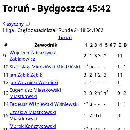
Toruń - Bydgoszcz 45:42
Klasyczny
1 liga
·
Część zasadnicza ·
Runda 2 ·
18.04.1982
Toruń
#
Zawodnik
1
2
3
4
5
6
7
Σ
B
Wojciech Żabiałowicz
9
2
1
3
3
2
11
Żabiałowicz
*
10
Stanisław Miedziński
Miedziński
w
-
-
-
1
1
1
11
Jan Ząbik
Ząbik
3
2
1
2
3
11
12
Jan Woźnicki
Woźnicki
u
1
-
-
-
1
Eugeniusz Miastkowski
*
*
13
2
3
2
9
2
1
1
Miastkowski
*
14
Tadeusz Wiśniewski
Wiśniewski
u
-
-
-
1
1
1
Czesław Miastkowski
15
1
2
0
d
3
Miastkowski
Marek Kończykowski
*
16
3
2
2
0
8
1
1