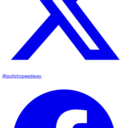
@polishspeedway
·