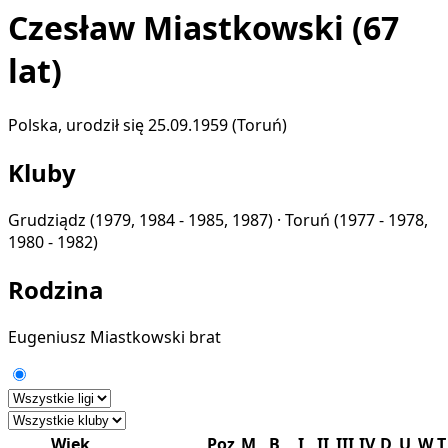
Czesław Miastkowski
(67
lat)
Polska, urodził się 25.09.1959 (Toruń)
Kluby
Grudziądz
(1979, 1984 - 1985, 1987) ·
Toruń
(1977 - 1978,
1980 - 1982)
Rodzina
Eugeniusz Miastkowski
brat
Wiek
Poz
M
B
I
II
III
IV
D
U
W
T