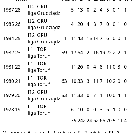
II
2
GRU
1987
28
5
13
0
2
4
5
0
1
1
liga
Grudziądz
II
2
GRU
1985
26
4
20
4
8
7
0
0
1
0
liga
Grudziądz
II
2
GRU
1984
25
11
11
43
15
14
7
6
0
0
1
liga
Grudziądz
I
1
TOR
1982
23
59
17
64
2
16
19
22
2
2
1
liga
Toruń
I
1
TOR
1981
22
11
26
0
4
8
11
0
3
0
liga
Toruń
I
1
TOR
1980
21
63
10
33
3
11
7
10
2
0
0
liga
Toruń
II
2
GRU
1979
20
53
11
33
0
7
11
10
0
4
1
liga
Grudziądz
I
1
TOR
1978
19
6
10
0
0
3
6
1
0
0
liga
Toruń
75
242
24
62
66
70
5
11
4
M - mecze, B - biegi, I - 1. miejsca, II - 2. miejsca, III - 3.