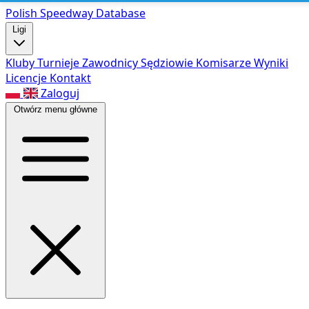
Polish Speed
way Database
Ligi
Kluby
Turnieje
Zawodnicy
Sędziowie
Komisarze
Wyniki
Licencje
Kontakt
Zaloguj
Otwórz menu główne