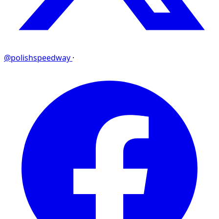
@polishspeedway
·