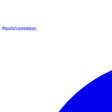
@polishspeedway
·