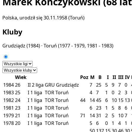
Marek Kończykowski
(68 lat
Polska, urodził się 30.11.1958 (Toruń)
Kluby
Grudziądz
(1984) ·
Toruń
(1977 - 1979, 1981 - 1983)
Wiek
Poz
M
B
I
II
III
IV
1984
26
II
2 liga
GRU
Grudziądz
7
25
5
9
7
0
1983
25
I
1 liga
TOR
Toruń
4
7
1
0
2
3
1982
24
I
1 liga
TOR
Toruń
44
14
45
6
10
15
13
1981
23
I
1 liga
TOR
Toruń
6
23
1
5
8
6
1979
21
I
1 liga
TOR
Toruń
71
14
31
2
5
10
7
1978
20
I
1 liga
TOR
Toruń
5
6
0
1
4
1
50
137
15
30
46
30