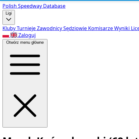
Polish Speed
way Database
Ligi
Kluby
Turnieje
Zawodnicy
Sędziowie
Komisarze
Wyniki
Lic
Zaloguj
Otwórz menu główne