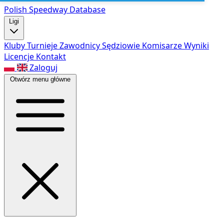
Polish Speed
way Database
Ligi
Kluby
Turnieje
Zawodnicy
Sędziowie
Komisarze
Wyniki
Licencje
Kontakt
Zaloguj
Otwórz menu główne