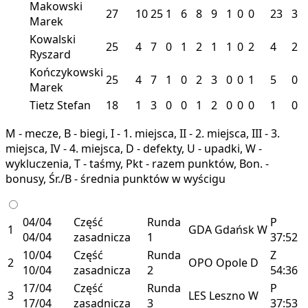
Makowski
27
10
25
1
6
8
9
1
0
0
23
3
Marek
Kowalski
25
4
7
0
1
2
1
1
0
2
4
2
Ryszard
Kończykowski
25
4
7
1
0
2
3
0
0
1
5
0
Marek
Tietz Stefan
18
1
3
0
0
1
2
0
0
0
1
0
M - mecze, B - biegi, I - 1. miejsca, II - 2. miejsca, III - 3.
miejsca, IV - 4. miejsca, D - defekty, U - upadki, W -
wykluczenia, T - taśmy, Pkt - razem punktów, Bon. -
bonusy, Śr./B - średnia punktów w wyścigu
04/04
Część
Runda
P
1
GDA
Gdańsk
W
04/04
zasadnicza
1
37:52
10/04
Część
Runda
Z
2
OPO
Opole
D
10/04
zasadnicza
2
54:36
17/04
Część
Runda
P
3
LES
Leszno
W
17/04
zasadnicza
3
37:53