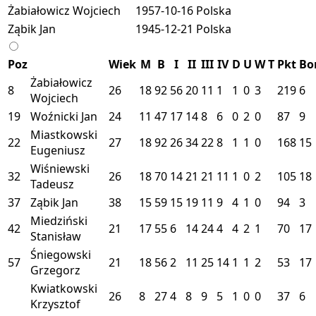
Żabiałowicz Wojciech
1957-10-16
Polska
Ząbik Jan
1945-12-21
Polska
Poz
Wiek
M
B
I
II
III
IV
D
U
W
T
Pkt
Bo
Żabiałowicz
8
26
18
92
56
20
11
1
1
0
3
219
6
Wojciech
19
Woźnicki Jan
24
11
47
17
14
8
6
0
2
0
87
9
Miastkowski
22
27
18
92
26
34
22
8
1
1
0
168
15
Eugeniusz
Wiśniewski
32
26
18
70
14
21
21
11
1
0
2
105
18
Tadeusz
37
Ząbik Jan
38
15
59
15
19
11
9
4
1
0
94
3
Miedziński
42
21
17
55
6
14
24
4
4
2
1
70
17
Stanisław
Śniegowski
57
21
18
56
2
11
25
14
1
1
2
53
17
Grzegorz
Kwiatkowski
26
8
27
4
8
9
5
1
0
0
37
6
Krzysztof