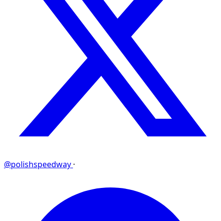
@polishspeedway
·