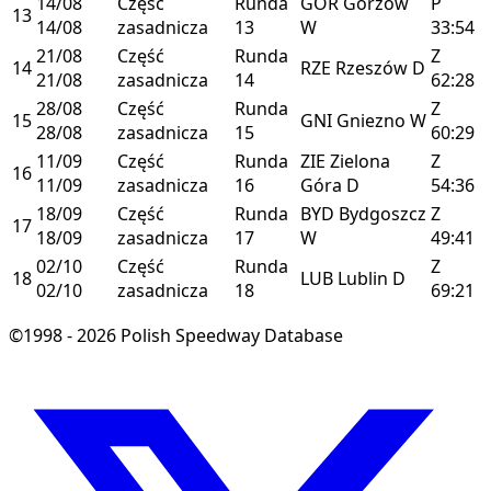
14/08
Część
Runda
GOR
Gorzów
P
13
14/08
zasadnicza
13
W
33:54
21/08
Część
Runda
Z
14
RZE
Rzeszów
D
21/08
zasadnicza
14
62:28
28/08
Część
Runda
Z
15
GNI
Gniezno
W
28/08
zasadnicza
15
60:29
11/09
Część
Runda
ZIE
Zielona
Z
16
11/09
zasadnicza
16
Góra
D
54:36
18/09
Część
Runda
BYD
Bydgoszcz
Z
17
18/09
zasadnicza
17
W
49:41
02/10
Część
Runda
Z
18
LUB
Lublin
D
02/10
zasadnicza
18
69:21
©1998 - 2026 Polish Speedway Database