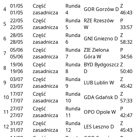
01/05
Część
Runda
Z
4
GOR
Gorzów
D
01/05
zasadnicza
4
46:43
22/05
Część
Runda
RZE
Rzeszów
P
5
22/05
zasadnicza
5
W
33:57
28/05
Część
Runda
Z
6
GNI
Gniezno
D
28/05
zasadnicza
6
58:32
05/06
Część
Runda
ZIE
Zielona
P
7
05/06
zasadnicza
7
Góra
W
34:56
19/06
Część
Runda
BYD
Bydgoszcz
Z
8
19/06
zasadnicza
8
D
50:40
03/07
Część
Runda
Z
9
LUB
Lublin
W
03/07
zasadnicza
9
45:42
17/07
Część
Runda
Z
10
GDA
Gdańsk
D
17/07
zasadnicza
10
57:33
27/07
Część
Runda
P
11
OPO
Opole
W
27/07
zasadnicza
11
42:47
31/07
Część
Runda
Z
12
LES
Leszno
D
31/07
zasadnicza
12
45:43