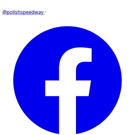
@polishspeedway
·