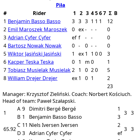
Piła
#
Rider
1
2
3
4
5
6
7
Σ
B
1
Benjamin Basso
Basso
3
3
3
1
1
1
12
2
Emil Maroszek
Maroszek
0
ex
-
-
-
0
3
Adrian Cyfer
Cyfer
ef
f
-
-
0
4
Bartosz Nowak
Nowak
0
-
0
-
-
0
5
Wiktor Jasiński
Jasiński
1
ex
1
1
0
0
3
6
Kacper Teska
Teska
0
1
m
0
1
7
Tobiasz Musielak
Musielak
2
1
0
2
0
5
8
William Drejer
Drejer
ex
1
0
1
2
23
Manager: Krzysztof Zieliński.
Coach: Norbert Kościuch.
Head of team: Paweł Szałapski.
A
9
Dimitri Bergé
Bergé
1
1
3
3
B
1
Benjamin Basso
Basso
3
C
11
Niels Iversen
Iversen
2
65.92
3
3
D
3
Adrian Cyfer
Cyfer
ef