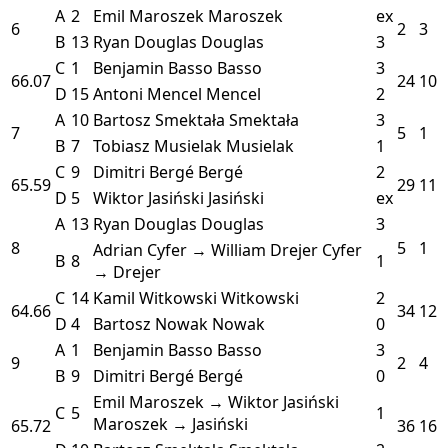
A
2
Emil Maroszek
Maroszek
ex
6
2
3
B
13
Ryan Douglas
Douglas
3
C
1
Benjamin Basso
Basso
3
66.07
24
10
D
15
Antoni Mencel
Mencel
2
A
10
Bartosz Smektała
Smektała
3
7
5
1
B
7
Tobiasz Musielak
Musielak
1
C
9
Dimitri Bergé
Bergé
2
65.59
29
11
D
5
Wiktor Jasiński
Jasiński
ex
A
13
Ryan Douglas
Douglas
3
8
5
1
Adrian Cyfer → William Drejer
Cyfer
B
8
1
→ Drejer
C
14
Kamil Witkowski
Witkowski
2
64.66
34
12
D
4
Bartosz Nowak
Nowak
0
A
1
Benjamin Basso
Basso
3
9
2
4
B
9
Dimitri Bergé
Bergé
0
Emil Maroszek → Wiktor Jasiński
C
5
1
Maroszek → Jasiński
65.72
36
16