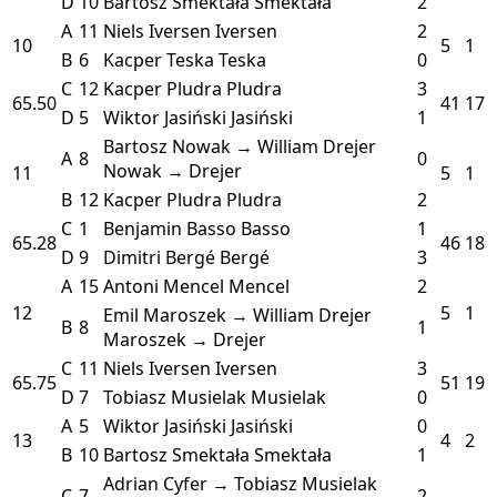
D
10
Bartosz Smektała
Smektała
2
A
11
Niels Iversen
Iversen
2
10
5
1
B
6
Kacper Teska
Teska
0
C
12
Kacper Pludra
Pludra
3
65.50
41
17
D
5
Wiktor Jasiński
Jasiński
1
Bartosz Nowak → William Drejer
A
8
0
Nowak → Drejer
11
5
1
B
12
Kacper Pludra
Pludra
2
C
1
Benjamin Basso
Basso
1
65.28
46
18
D
9
Dimitri Bergé
Bergé
3
A
15
Antoni Mencel
Mencel
2
12
5
1
Emil Maroszek → William Drejer
B
8
1
Maroszek → Drejer
C
11
Niels Iversen
Iversen
3
65.75
51
19
D
7
Tobiasz Musielak
Musielak
0
A
5
Wiktor Jasiński
Jasiński
0
13
4
2
B
10
Bartosz Smektała
Smektała
1
Adrian Cyfer → Tobiasz Musielak
C
7
2