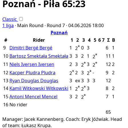
Poznań - Piła 65:23
Classic
1 liga
·
Main Round ·
Round 7 ·
04.06.2026
18:00
Poznań
#
Rider
1
2
3
4
5
6
7
Σ
B
*
9
Dimitri Bergé
Bergé
1
0
3
6
1
2
*
10
Bartosz Smektała
Smektała
3
3
2
1
11
1
2
*
*
11
Niels Iversen
Iversen
2
3
3
12
2
2
2
*
*
12
Kacper Pludra
Pludra
2
3
-
9
2
2
2
13
Ryan Douglas
Douglas
3
ex
3
3
3
12
*
*
14
Kamil Witkowski
Witkowski
1
3
8
2
2
2
*
15
Antoni Mencel
Mencel
3
2
7
1
2
16
No rider
65
Manager: Jacek Kannenberg.
Coach: Eryk Jóźwiak.
Head
of team: Łukasz Krupa.