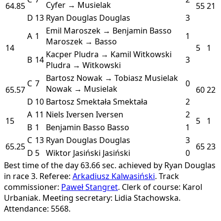
Cyfer → Musielak
64.85
55
21
D
13
Ryan Douglas
Douglas
3
Emil Maroszek → Benjamin Basso
A
1
1
Maroszek → Basso
14
5
1
Kacper Pludra → Kamil Witkowski
B
14
3
Pludra → Witkowski
Bartosz Nowak → Tobiasz Musielak
C
7
0
Nowak → Musielak
65.57
60
22
D
10
Bartosz Smektała
Smektała
2
A
11
Niels Iversen
Iversen
2
15
5
1
B
1
Benjamin Basso
Basso
1
C
13
Ryan Douglas
Douglas
3
65.25
65
23
D
5
Wiktor Jasiński
Jasiński
0
Best time of the day 63.66 sec. achieved by Ryan Douglas
in race 3.
Referee:
Arkadiusz Kalwasiński
.
Track
commissioner:
Paweł Stangret
.
Clerk of course: Karol
Urbaniak.
Meeting secretary: Lidia Stachowska.
Attendance: 5568.