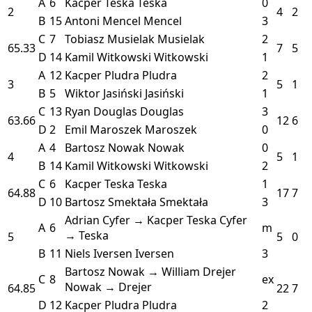
A
6
Kacper Teska
Teska
0
2
4
2
B
15
Antoni Mencel
Mencel
3
C
7
Tobiasz Musielak
Musielak
2
65.33
7
5
D
14
Kamil Witkowski
Witkowski
1
A
12
Kacper Pludra
Pludra
2
3
5
1
B
5
Wiktor Jasiński
Jasiński
1
C
13
Ryan Douglas
Douglas
3
63.66
12
6
D
2
Emil Maroszek
Maroszek
0
A
4
Bartosz Nowak
Nowak
0
4
5
1
B
14
Kamil Witkowski
Witkowski
2
C
6
Kacper Teska
Teska
1
64.88
17
7
D
10
Bartosz Smektała
Smektała
3
Adrian Cyfer → Kacper Teska
Cyfer
A
6
m
→ Teska
5
5
0
B
11
Niels Iversen
Iversen
3
Bartosz Nowak → William Drejer
C
8
ex
Nowak → Drejer
64.85
22
7
D
12
Kacper Pludra
Pludra
2