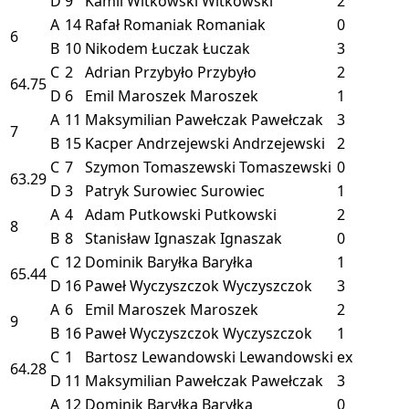
D
9
Kamil Witkowski
Witkowski
2
A
14
Rafał Romaniak
Romaniak
0
6
B
10
Nikodem Łuczak
Łuczak
3
C
2
Adrian Przybyło
Przybyło
2
64.75
D
6
Emil Maroszek
Maroszek
1
A
11
Maksymilian Pawełczak
Pawełczak
3
7
B
15
Kacper Andrzejewski
Andrzejewski
2
C
7
Szymon Tomaszewski
Tomaszewski
0
63.29
D
3
Patryk Surowiec
Surowiec
1
A
4
Adam Putkowski
Putkowski
2
8
B
8
Stanisław Ignaszak
Ignaszak
0
C
12
Dominik Baryłka
Baryłka
1
65.44
D
16
Paweł Wyczyszczok
Wyczyszczok
3
A
6
Emil Maroszek
Maroszek
2
9
B
16
Paweł Wyczyszczok
Wyczyszczok
1
C
1
Bartosz Lewandowski
Lewandowski
ex
64.28
D
11
Maksymilian Pawełczak
Pawełczak
3
A
12
Dominik Baryłka
Baryłka
0