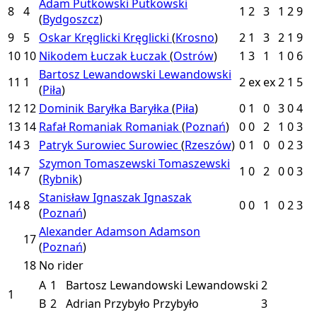
Adam Putkowski
Putkowski
8
4
1
2
3
1
2
9
(
Bydgoszcz
)
9
5
Oskar Kręglicki
Kręglicki
(
Krosno
)
2
1
3
2
1
9
10
10
Nikodem Łuczak
Łuczak
(
Ostrów
)
1
3
1
1
0
6
Bartosz Lewandowski
Lewandowski
11
1
2
ex
ex
2
1
5
(
Piła
)
12
12
Dominik Baryłka
Baryłka
(
Piła
)
0
1
0
3
0
4
13
14
Rafał Romaniak
Romaniak
(
Poznań
)
0
0
2
1
0
3
14
3
Patryk Surowiec
Surowiec
(
Rzeszów
)
0
1
0
0
2
3
Szymon Tomaszewski
Tomaszewski
14
7
1
0
2
0
0
3
(
Rybnik
)
Stanisław Ignaszak
Ignaszak
14
8
0
0
1
0
2
3
(
Poznań
)
Alexander Adamson
Adamson
17
(
Poznań
)
18
No rider
A
1
Bartosz Lewandowski
Lewandowski
2
1
B
2
Adrian Przybyło
Przybyło
3