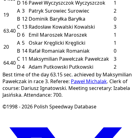
D
16
Paweł Wyczyszczok
Wyczyszczok
1
A
3
Patryk Surowiec
Surowiec
2
19
B
12
Dominik Baryłka
Baryłka
0
C
13
Radosław Kowalski
Kowalski
3
63.40
D
6
Emil Maroszek
Maroszek
1
A
5
Oskar Kręglicki
Kręglicki
1
20
B
14
Rafał Romaniak
Romaniak
0
C
11
Maksymilian Pawełczak
Pawełczak
3
64.40
D
4
Adam Putkowski
Putkowski
2
Best time of the day 63.15 sec. achieved by Maksymilian
Pawełczak in race 3.
Referee:
Paweł Michalak
.
Clerk of
course: Dariusz Ignatowski.
Meeting secretary: Izabela
Jasińska.
Attendance: 700.
©1998 - 2026 Polish Speedway Database