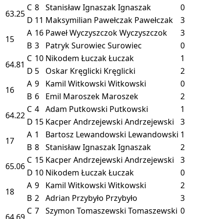
C
8
Stanisław Ignaszak
Ignaszak
0
63.25
D
11
Maksymilian Pawełczak
Pawełczak
3
A
16
Paweł Wyczyszczok
Wyczyszczok
3
15
B
3
Patryk Surowiec
Surowiec
0
C
10
Nikodem Łuczak
Łuczak
1
64.81
D
5
Oskar Kręglicki
Kręglicki
2
A
9
Kamil Witkowski
Witkowski
0
16
B
6
Emil Maroszek
Maroszek
2
C
4
Adam Putkowski
Putkowski
1
64.22
D
15
Kacper Andrzejewski
Andrzejewski
3
A
1
Bartosz Lewandowski
Lewandowski
1
17
B
8
Stanisław Ignaszak
Ignaszak
2
C
15
Kacper Andrzejewski
Andrzejewski
3
65.06
D
10
Nikodem Łuczak
Łuczak
0
A
9
Kamil Witkowski
Witkowski
2
18
B
2
Adrian Przybyło
Przybyło
3
C
7
Szymon Tomaszewski
Tomaszewski
0
64.69