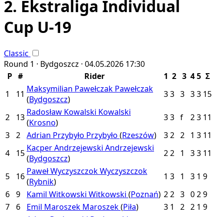
2. Ekstraliga Individual
Cup U-19
Classic
Round 1 ·
Bydgoszcz ·
04.05.2026
17:30
P
#
Rider
1
2
3
4
5
Σ
Maksymilian Pawełczak
Pawełczak
1
11
3
3
3
3
3
15
(
Bydgoszcz
)
Radosław Kowalski
Kowalski
2
13
3
3
f
2
3
11
(
Krosno
)
3
2
Adrian Przybyło
Przybyło
(
Rzeszów
)
3
2
2
1
3
11
Kacper Andrzejewski
Andrzejewski
4
15
2
2
1
3
3
11
(
Bydgoszcz
)
Paweł Wyczyszczok
Wyczyszczok
5
16
1
3
1
3
1
9
(
Rybnik
)
6
9
Kamil Witkowski
Witkowski
(
Poznań
)
2
2
3
0
2
9
7
6
Emil Maroszek
Maroszek
(
Piła
)
3
1
2
2
1
9