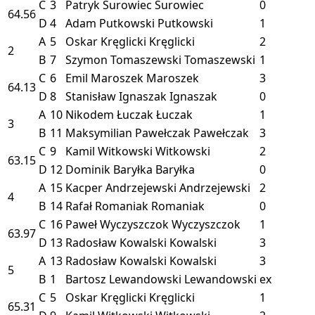
C
3
Patryk Surowiec
Surowiec
0
64.56
D
4
Adam Putkowski
Putkowski
1
A
5
Oskar Kręglicki
Kręglicki
2
2
B
7
Szymon Tomaszewski
Tomaszewski
1
C
6
Emil Maroszek
Maroszek
3
64.13
D
8
Stanisław Ignaszak
Ignaszak
0
A
10
Nikodem Łuczak
Łuczak
1
3
B
11
Maksymilian Pawełczak
Pawełczak
3
C
9
Kamil Witkowski
Witkowski
2
63.15
D
12
Dominik Baryłka
Baryłka
0
A
15
Kacper Andrzejewski
Andrzejewski
2
4
B
14
Rafał Romaniak
Romaniak
0
C
16
Paweł Wyczyszczok
Wyczyszczok
1
63.97
D
13
Radosław Kowalski
Kowalski
3
A
13
Radosław Kowalski
Kowalski
3
5
B
1
Bartosz Lewandowski
Lewandowski
ex
C
5
Oskar Kręglicki
Kręglicki
1
65.31