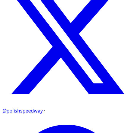
@polishspeedway
·