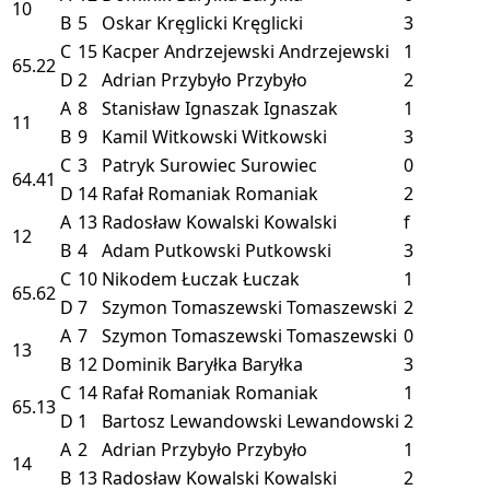
10
B
5
Oskar Kręglicki
Kręglicki
3
C
15
Kacper Andrzejewski
Andrzejewski
1
65.22
D
2
Adrian Przybyło
Przybyło
2
A
8
Stanisław Ignaszak
Ignaszak
1
11
B
9
Kamil Witkowski
Witkowski
3
C
3
Patryk Surowiec
Surowiec
0
64.41
D
14
Rafał Romaniak
Romaniak
2
A
13
Radosław Kowalski
Kowalski
f
12
B
4
Adam Putkowski
Putkowski
3
C
10
Nikodem Łuczak
Łuczak
1
65.62
D
7
Szymon Tomaszewski
Tomaszewski
2
A
7
Szymon Tomaszewski
Tomaszewski
0
13
B
12
Dominik Baryłka
Baryłka
3
C
14
Rafał Romaniak
Romaniak
1
65.13
D
1
Bartosz Lewandowski
Lewandowski
2
A
2
Adrian Przybyło
Przybyło
1
14
B
13
Radosław Kowalski
Kowalski
2