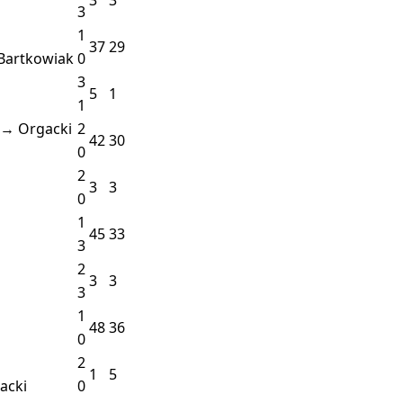
3
1
37
29
Bartkowiak
0
3
5
1
1
 → Orgacki
2
42
30
0
2
3
3
0
1
45
33
3
2
3
3
3
1
48
36
0
2
1
5
acki
0