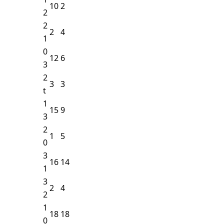
10
2
2
2
2
4
1
0
12
6
3
2
3
3
t
1
15
9
3
2
1
5
0
3
16
14
1
3
2
4
2
1
18
18
0