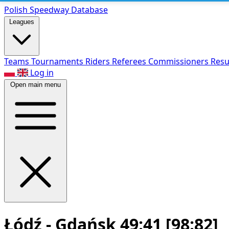
Polish Speed
way Database
Leagues
Teams
Tournaments
Riders
Referees
Commissioners
Resu
Log in
Open main menu
Łódź - Gdańsk 49:41
[98:82]