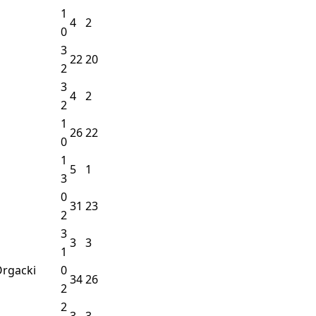
1
4
2
0
3
22
20
2
3
4
2
2
1
26
22
0
1
5
1
3
0
31
23
2
3
3
3
1
rgacki
0
34
26
2
2
3
3