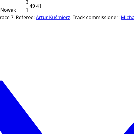
3
49
41
 Nowak
1
race 7.
Referee:
Artur Kuśmierz
.
Track commissioner:
Micha