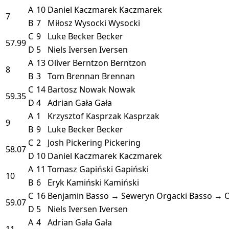
A
10
Daniel Kaczmarek
Kaczmarek
7
B
7
Miłosz Wysocki
Wysocki
C
9
Luke Becker
Becker
57.99
D
5
Niels Iversen
Iversen
A
13
Oliver Berntzon
Berntzon
8
B
3
Tom Brennan
Brennan
C
14
Bartosz Nowak
Nowak
59.35
D
4
Adrian Gała
Gała
A
1
Krzysztof Kasprzak
Kasprzak
9
B
9
Luke Becker
Becker
C
2
Josh Pickering
Pickering
58.07
D
10
Daniel Kaczmarek
Kaczmarek
A
11
Tomasz Gapiński
Gapiński
10
B
6
Eryk Kamiński
Kamiński
C
16
Benjamin Basso → Seweryn Orgacki
Basso → O
59.07
D
5
Niels Iversen
Iversen
A
4
Adrian Gała
Gała
11