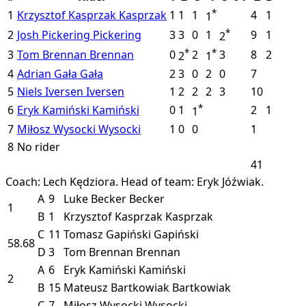
*
1
Krzysztof Kasprzak
Kasprzak
1
1
1
4
1
1
*
2
Josh Pickering
Pickering
3
3
0
1
9
1
2
*
*
3
Tom Brennan
Brennan
0
2
3
8
2
2
1
4
Adrian Gała
Gała
2
3
0
2
0
7
5
Niels Iversen
Iversen
1
2
2
2
3
10
*
6
Eryk Kamiński
Kamiński
0
1
2
1
1
7
Miłosz Wysocki
Wysocki
1
0
0
1
8
No rider
41
Coach: Lech Kędziora.
Head of team: Eryk Jóźwiak.
A
9
Luke Becker
Becker
1
B
1
Krzysztof Kasprzak
Kasprzak
C
11
Tomasz Gapiński
Gapiński
58.68
D
3
Tom Brennan
Brennan
A
6
Eryk Kamiński
Kamiński
2
B
15
Mateusz Bartkowiak
Bartkowiak
C
7
Miłosz Wysocki
Wysocki