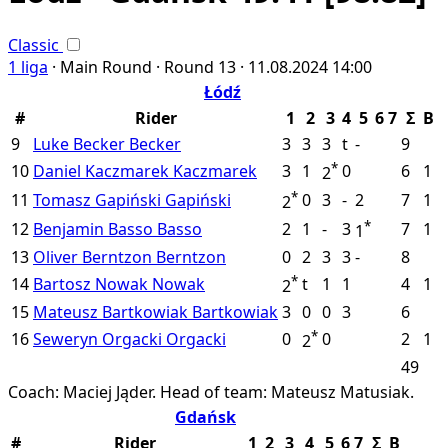
Classic
1 liga
·
Main Round ·
Round 13 ·
11.08.2024
14:00
Łódź
#
Rider
1
2
3
4
5
6
7
Σ
B
9
Luke Becker
Becker
3
3
3
t
-
9
*
10
Daniel Kaczmarek
Kaczmarek
3
1
0
6
1
2
*
11
Tomasz Gapiński
Gapiński
0
3
-
2
7
1
2
*
12
Benjamin Basso
Basso
2
1
-
3
7
1
1
13
Oliver Berntzon
Berntzon
0
2
3
3
-
8
*
14
Bartosz Nowak
Nowak
t
1
1
4
1
2
15
Mateusz Bartkowiak
Bartkowiak
3
0
0
3
6
*
16
Seweryn Orgacki
Orgacki
0
0
2
1
2
49
Coach: Maciej Jąder.
Head of team: Mateusz Matusiak.
Gdańsk
#
Rider
1
2
3
4
5
6
7
Σ
B