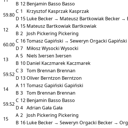
B
12
Benjamin Basso
Basso
C
1
Krzysztof Kasprzak
Kasprzak
59.80
D
15
Luke Becker → Mateusz Bartkowiak
Becker → 
A
15
Mateusz Bartkowiak
Bartkowiak
12
B
2
Josh Pickering
Pickering
C
16
Tomasz Gapiński → Seweryn Orgacki
Gapiński
60.00
D
7
Miłosz Wysocki
Wysocki
A
5
Niels Iversen
Iversen
13
B
10
Daniel Kaczmarek
Kaczmarek
C
3
Tom Brennan
Brennan
59.52
D
13
Oliver Berntzon
Berntzon
A
11
Tomasz Gapiński
Gapiński
14
B
3
Tom Brennan
Brennan
C
12
Benjamin Basso
Basso
59.52
D
4
Adrian Gała
Gała
A
2
Josh Pickering
Pickering
15
B
16
Luke Becker → Seweryn Orgacki
Becker → Org