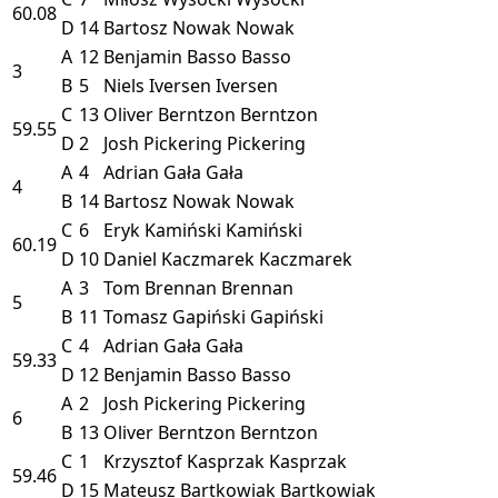
60.08
D
14
Bartosz Nowak
Nowak
A
12
Benjamin Basso
Basso
3
B
5
Niels Iversen
Iversen
C
13
Oliver Berntzon
Berntzon
59.55
D
2
Josh Pickering
Pickering
A
4
Adrian Gała
Gała
4
B
14
Bartosz Nowak
Nowak
C
6
Eryk Kamiński
Kamiński
60.19
D
10
Daniel Kaczmarek
Kaczmarek
A
3
Tom Brennan
Brennan
5
B
11
Tomasz Gapiński
Gapiński
C
4
Adrian Gała
Gała
59.33
D
12
Benjamin Basso
Basso
A
2
Josh Pickering
Pickering
6
B
13
Oliver Berntzon
Berntzon
C
1
Krzysztof Kasprzak
Kasprzak
59.46
D
15
Mateusz Bartkowiak
Bartkowiak