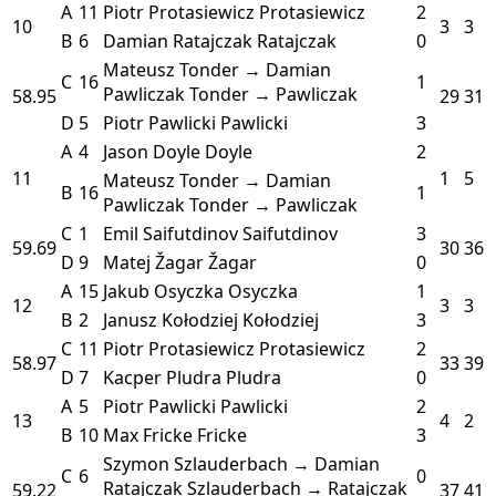
A
11
Piotr Protasiewicz
Protasiewicz
2
10
3
3
B
6
Damian Ratajczak
Ratajczak
0
Mateusz Tonder → Damian
C
16
1
Pawliczak
Tonder → Pawliczak
58.95
29
31
D
5
Piotr Pawlicki
Pawlicki
3
A
4
Jason Doyle
Doyle
2
11
1
5
Mateusz Tonder → Damian
B
16
1
Pawliczak
Tonder → Pawliczak
C
1
Emil Saifutdinov
Saifutdinov
3
59.69
30
36
D
9
Matej Žagar
Žagar
0
A
15
Jakub Osyczka
Osyczka
1
12
3
3
B
2
Janusz Kołodziej
Kołodziej
3
C
11
Piotr Protasiewicz
Protasiewicz
2
58.97
33
39
D
7
Kacper Pludra
Pludra
0
A
5
Piotr Pawlicki
Pawlicki
2
13
4
2
B
10
Max Fricke
Fricke
3
Szymon Szlauderbach → Damian
C
6
0
Ratajczak
Szlauderbach → Ratajczak
59.22
37
41