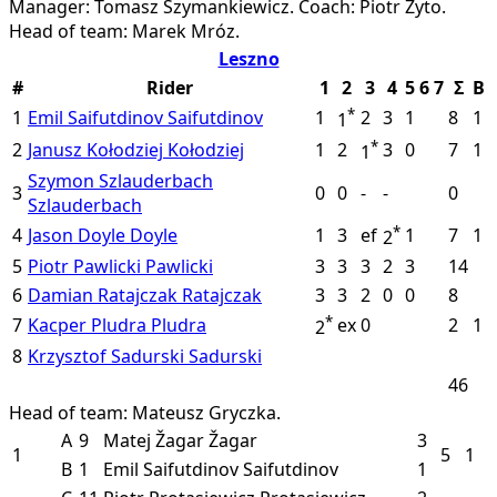
Manager: Tomasz Szymankiewicz.
Coach: Piotr Żyto.
Head of team: Marek Mróz.
Leszno
#
Rider
1
2
3
4
5
6
7
Σ
B
*
1
Emil Saifutdinov
Saifutdinov
1
2
3
1
8
1
1
*
2
Janusz Kołodziej
Kołodziej
1
2
3
0
7
1
1
Szymon Szlauderbach
3
0
0
-
-
0
Szlauderbach
*
4
Jason Doyle
Doyle
1
3
ef
1
7
1
2
5
Piotr Pawlicki
Pawlicki
3
3
3
2
3
14
6
Damian Ratajczak
Ratajczak
3
3
2
0
0
8
*
7
Kacper Pludra
Pludra
ex
0
2
1
2
8
Krzysztof Sadurski
Sadurski
46
Head of team: Mateusz Gryczka.
A
9
Matej Žagar
Žagar
3
1
5
1
B
1
Emil Saifutdinov
Saifutdinov
1