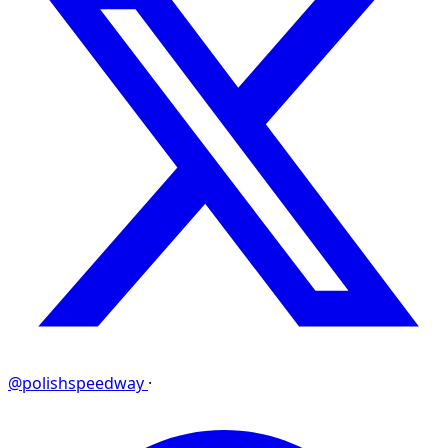
@polishspeedway
·