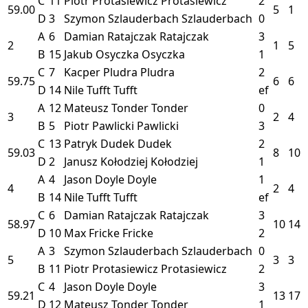
C
11
Piotr Protasiewicz
Protasiewicz
2
59.00
5
1
D
3
Szymon Szlauderbach
Szlauderbach
0
A
6
Damian Ratajczak
Ratajczak
3
2
1
5
B
15
Jakub Osyczka
Osyczka
1
C
7
Kacper Pludra
Pludra
2
59.75
6
6
D
14
Nile Tufft
Tufft
ef
A
12
Mateusz Tonder
Tonder
0
3
2
4
B
5
Piotr Pawlicki
Pawlicki
3
C
13
Patryk Dudek
Dudek
2
59.03
8
10
D
2
Janusz Kołodziej
Kołodziej
1
A
4
Jason Doyle
Doyle
1
4
2
4
B
14
Nile Tufft
Tufft
ef
C
6
Damian Ratajczak
Ratajczak
3
58.97
10
14
D
10
Max Fricke
Fricke
2
A
3
Szymon Szlauderbach
Szlauderbach
0
5
3
3
B
11
Piotr Protasiewicz
Protasiewicz
2
C
4
Jason Doyle
Doyle
3
59.21
13
17
D
12
Mateusz Tonder
Tonder
1