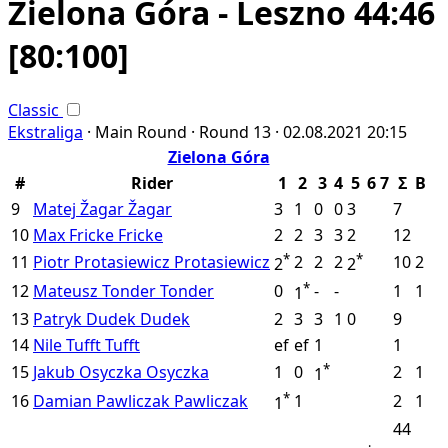
Zielona Góra - Leszno 44:46
[80:100]
Classic
Ekstraliga
·
Main Round ·
Round 13 ·
02.08.2021
20:15
Zielona Góra
#
Rider
1
2
3
4
5
6
7
Σ
B
9
Matej Žagar
Žagar
3
1
0
0
3
7
10
Max Fricke
Fricke
2
2
3
3
2
12
*
*
11
Piotr Protasiewicz
Protasiewicz
2
2
2
10
2
2
2
*
12
Mateusz Tonder
Tonder
0
-
-
1
1
1
13
Patryk Dudek
Dudek
2
3
3
1
0
9
14
Nile Tufft
Tufft
ef
ef
1
1
*
15
Jakub Osyczka
Osyczka
1
0
2
1
1
*
16
Damian Pawliczak
Pawliczak
1
2
1
1
44