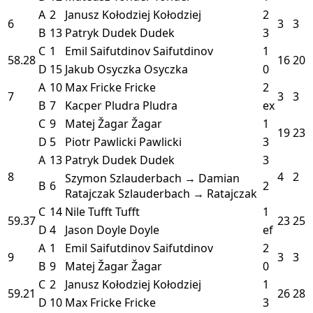
A
2
Janusz Kołodziej
Kołodziej
2
6
3
3
B
13
Patryk Dudek
Dudek
3
C
1
Emil Saifutdinov
Saifutdinov
1
58.28
16
20
D
15
Jakub Osyczka
Osyczka
0
A
10
Max Fricke
Fricke
2
7
3
3
B
7
Kacper Pludra
Pludra
ex
C
9
Matej Žagar
Žagar
1
19
23
D
5
Piotr Pawlicki
Pawlicki
3
A
13
Patryk Dudek
Dudek
3
8
4
2
Szymon Szlauderbach → Damian
B
6
2
Ratajczak
Szlauderbach → Ratajczak
C
14
Nile Tufft
Tufft
1
59.37
23
25
D
4
Jason Doyle
Doyle
ef
A
1
Emil Saifutdinov
Saifutdinov
2
9
3
3
B
9
Matej Žagar
Žagar
0
C
2
Janusz Kołodziej
Kołodziej
1
59.21
26
28
D
10
Max Fricke
Fricke
3