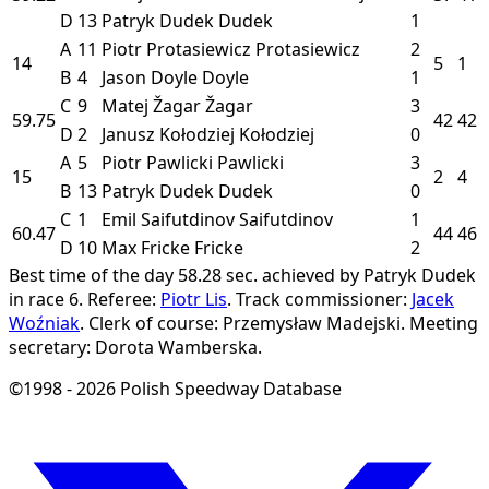
D
13
Patryk Dudek
Dudek
1
A
11
Piotr Protasiewicz
Protasiewicz
2
14
5
1
B
4
Jason Doyle
Doyle
1
C
9
Matej Žagar
Žagar
3
59.75
42
42
D
2
Janusz Kołodziej
Kołodziej
0
A
5
Piotr Pawlicki
Pawlicki
3
15
2
4
B
13
Patryk Dudek
Dudek
0
C
1
Emil Saifutdinov
Saifutdinov
1
60.47
44
46
D
10
Max Fricke
Fricke
2
Best time of the day 58.28 sec. achieved by Patryk Dudek
in race 6.
Referee:
Piotr Lis
.
Track commissioner:
Jacek
Woźniak
.
Clerk of course: Przemysław Madejski.
Meeting
secretary: Dorota Wamberska.
©1998 - 2026 Polish Speedway Database