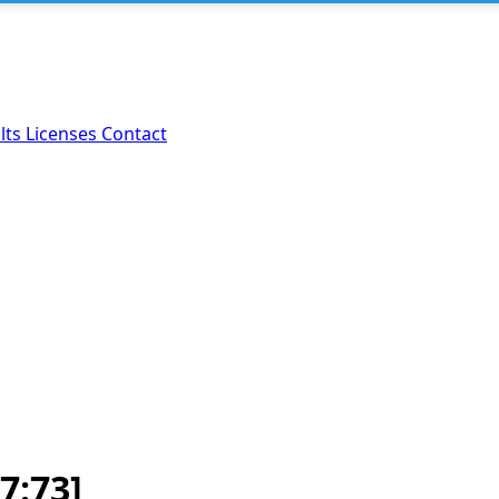
lts
Licenses
Contact
7:73]