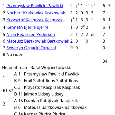
*
*
*
1
Przemysław Pawlicki
Pawlicki
2
1
6
3
1
1
1
2
Norbert Krakowiak
Krakowiak
f
2
0
3
2
7
*
3
Krzysztof Kasprzak
Kasprzak
1
3
0
1
6
1
1
*
4
Kenneth Bjerre
Bjerre
1
0
2
5
1
2
5
Nicki Pedersen
Pedersen
2
1
2
2
ef
7
6
Mateusz Bartkowiak
Bartkowiak
2
0
1
0
3
7
Seweryn Orgacki
Orgacki
0
0
-
0
8
No rider
34
Head of team: Rafał Wojciechowski.
A
1
Przemysław Pawlicki
Pawlicki
1
B
9
Emil Saifutdinov
Saifutdinov
C
3
Krzysztof Kasprzak
Kasprzak
61.57
D
11
Jaimon Lidsey
Lidsey
A
15
Damian Ratajczak
Ratajczak
2
B
6
Mateusz Bartkowiak
Bartkowiak
C
14
Kacper Pludra
Pludra