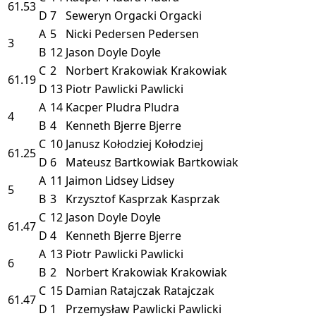
61.53
D
7
Seweryn Orgacki
Orgacki
A
5
Nicki Pedersen
Pedersen
3
B
12
Jason Doyle
Doyle
C
2
Norbert Krakowiak
Krakowiak
61.19
D
13
Piotr Pawlicki
Pawlicki
A
14
Kacper Pludra
Pludra
4
B
4
Kenneth Bjerre
Bjerre
C
10
Janusz Kołodziej
Kołodziej
61.25
D
6
Mateusz Bartkowiak
Bartkowiak
A
11
Jaimon Lidsey
Lidsey
5
B
3
Krzysztof Kasprzak
Kasprzak
C
12
Jason Doyle
Doyle
61.47
D
4
Kenneth Bjerre
Bjerre
A
13
Piotr Pawlicki
Pawlicki
6
B
2
Norbert Krakowiak
Krakowiak
C
15
Damian Ratajczak
Ratajczak
61.47
D
1
Przemysław Pawlicki
Pawlicki