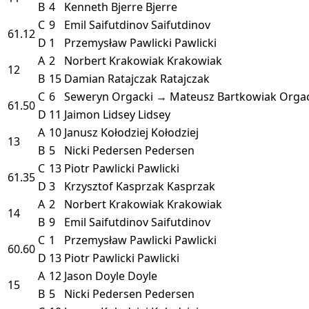
B
4
Kenneth Bjerre
Bjerre
C
9
Emil Saifutdinov
Saifutdinov
61.12
D
1
Przemysław Pawlicki
Pawlicki
A
2
Norbert Krakowiak
Krakowiak
12
B
15
Damian Ratajczak
Ratajczak
C
6
Seweryn Orgacki → Mateusz Bartkowiak
Orgac
61.50
D
11
Jaimon Lidsey
Lidsey
A
10
Janusz Kołodziej
Kołodziej
13
B
5
Nicki Pedersen
Pedersen
C
13
Piotr Pawlicki
Pawlicki
61.35
D
3
Krzysztof Kasprzak
Kasprzak
A
2
Norbert Krakowiak
Krakowiak
14
B
9
Emil Saifutdinov
Saifutdinov
C
1
Przemysław Pawlicki
Pawlicki
60.60
D
13
Piotr Pawlicki
Pawlicki
A
12
Jason Doyle
Doyle
15
B
5
Nicki Pedersen
Pedersen