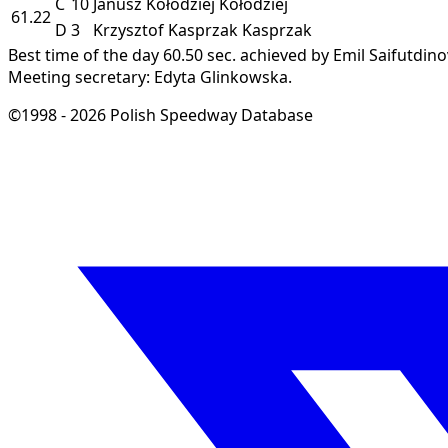
C
10
Janusz Kołodziej
Kołodziej
61.22
D
3
Krzysztof Kasprzak
Kasprzak
Best time of the day 60.50 sec. achieved by Emil Saifutdinov
Meeting secretary: Edyta Glinkowska.
©1998 - 2026 Polish Speedway Database