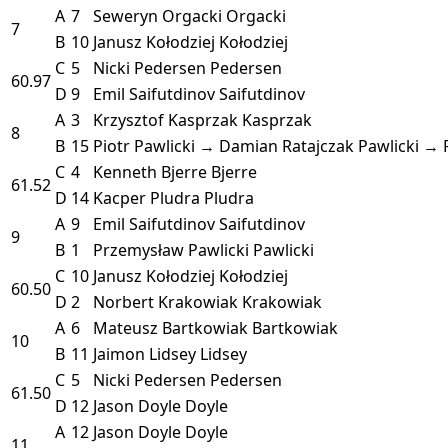
A
7
Seweryn Orgacki
Orgacki
7
B
10
Janusz Kołodziej
Kołodziej
C
5
Nicki Pedersen
Pedersen
60.97
D
9
Emil Saifutdinov
Saifutdinov
A
3
Krzysztof Kasprzak
Kasprzak
8
B
15
Piotr Pawlicki → Damian Ratajczak
Pawlicki → 
C
4
Kenneth Bjerre
Bjerre
61.52
D
14
Kacper Pludra
Pludra
A
9
Emil Saifutdinov
Saifutdinov
9
B
1
Przemysław Pawlicki
Pawlicki
C
10
Janusz Kołodziej
Kołodziej
60.50
D
2
Norbert Krakowiak
Krakowiak
A
6
Mateusz Bartkowiak
Bartkowiak
10
B
11
Jaimon Lidsey
Lidsey
C
5
Nicki Pedersen
Pedersen
61.50
D
12
Jason Doyle
Doyle
A
12
Jason Doyle
Doyle
11