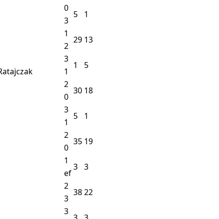
0
5
1
3
1
29
13
2
3
1
5
Ratajczak
1
2
30
18
0
3
5
1
1
2
35
19
0
1
3
3
ef
2
38
22
3
3
3
3