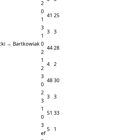
2
0
41
25
1
3
3
3
1
ki → Bartkowiak
0
44
28
2
1
4
2
2
3
48
30
0
2
3
3
3
1
51
33
0
3
5
1
ef