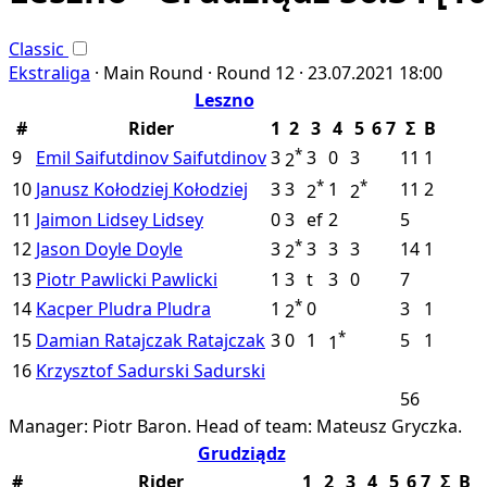
Classic
Ekstraliga
·
Main Round ·
Round 12 ·
23.07.2021
18:00
Leszno
#
Rider
1
2
3
4
5
6
7
Σ
B
*
9
Emil Saifutdinov
Saifutdinov
3
3
0
3
11
1
2
*
*
10
Janusz Kołodziej
Kołodziej
3
3
1
11
2
2
2
11
Jaimon Lidsey
Lidsey
0
3
ef
2
5
*
12
Jason Doyle
Doyle
3
3
3
3
14
1
2
13
Piotr Pawlicki
Pawlicki
1
3
t
3
0
7
*
14
Kacper Pludra
Pludra
1
0
3
1
2
*
15
Damian Ratajczak
Ratajczak
3
0
1
5
1
1
16
Krzysztof Sadurski
Sadurski
56
Manager: Piotr Baron.
Head of team: Mateusz Gryczka.
Grudziądz
#
Rider
1
2
3
4
5
6
7
Σ
B