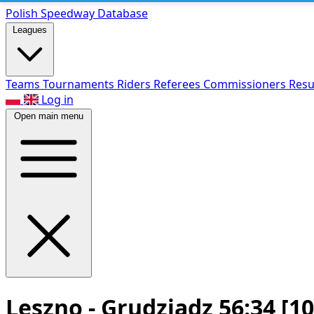
Polish Speed
way Database
Leagues
Teams
Tournaments
Riders
Referees
Commissioners
Resu
Log in
Open main menu
Leszno - Grudziądz 56:34
[10