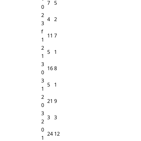
7
5
0
2
4
2
3
f
11
7
1
2
5
1
1
3
16
8
0
3
5
1
1
2
21
9
0
3
3
3
2
0
24
12
1