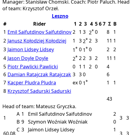
Manager: Stanisław Chomski.
Coach: Piotr Paluch.
Head
of team: Krzysztof Orzeł.
Leszno
#
Rider
1
2
3
4
5
6
7
Σ
B
*
1
Emil Saifutdinov
Saifutdinov
2
1
3
0
8
1
2
*
2
Janusz Kołodziej
Kołodziej
1
3
2
3
11
1
2
*
*
3
Jaimon Lidsey
Lidsey
0
0
2
2
1
1
*
4
Jason Doyle
Doyle
2
2
3
2
11
1
2
5
Piotr Pawlicki
Pawlicki
0
1
1
2
0
4
6
Damian Ratajczak
Ratajczak
3
3
0
6
*
7
Kacper Pludra
Pludra
ex
0
1
1
1
8
Krzysztof Sadurski
Sadurski
43
Head of team: Mateusz Gryczka.
A
1
Emil Saifutdinov
Saifutdinov
2
1
3
3
B
9
Szymon Woźniak
Woźniak
0
C
3
Jaimon Lidsey
Lidsey
1
60.08
3
3