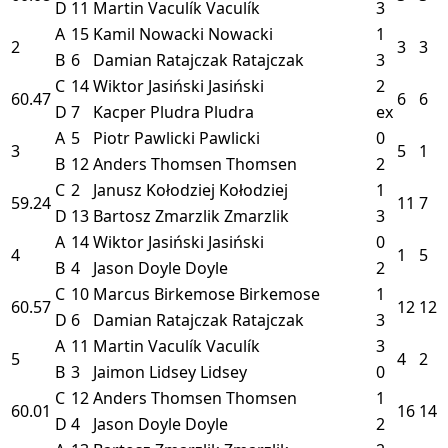
D
11
Martin Vaculík
Vaculík
3
A
15
Kamil Nowacki
Nowacki
1
2
3
3
B
6
Damian Ratajczak
Ratajczak
3
C
14
Wiktor Jasiński
Jasiński
2
60.47
6
6
D
7
Kacper Pludra
Pludra
ex
A
5
Piotr Pawlicki
Pawlicki
0
3
5
1
B
12
Anders Thomsen
Thomsen
2
C
2
Janusz Kołodziej
Kołodziej
1
59.24
11
7
D
13
Bartosz Zmarzlik
Zmarzlik
3
A
14
Wiktor Jasiński
Jasiński
0
4
1
5
B
4
Jason Doyle
Doyle
2
C
10
Marcus Birkemose
Birkemose
1
60.57
12
12
D
6
Damian Ratajczak
Ratajczak
3
A
11
Martin Vaculík
Vaculík
3
5
4
2
B
3
Jaimon Lidsey
Lidsey
0
C
12
Anders Thomsen
Thomsen
1
60.01
16
14
D
4
Jason Doyle
Doyle
2