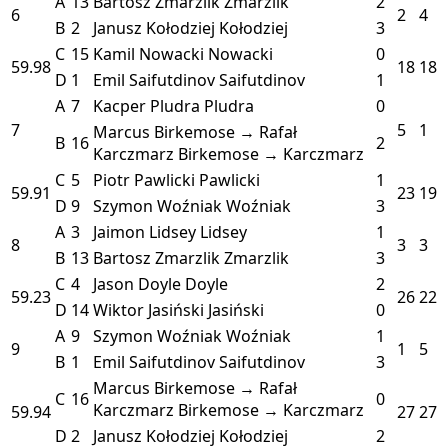
A
13
Bartosz Zmarzlik
Zmarzlik
2
6
2
4
B
2
Janusz Kołodziej
Kołodziej
3
C
15
Kamil Nowacki
Nowacki
0
59.98
18
18
D
1
Emil Saifutdinov
Saifutdinov
1
A
7
Kacper Pludra
Pludra
0
7
5
1
Marcus Birkemose → Rafał
B
16
2
Karczmarz
Birkemose → Karczmarz
C
5
Piotr Pawlicki
Pawlicki
1
59.91
23
19
D
9
Szymon Woźniak
Woźniak
3
A
3
Jaimon Lidsey
Lidsey
1
8
3
3
B
13
Bartosz Zmarzlik
Zmarzlik
3
C
4
Jason Doyle
Doyle
2
59.23
26
22
D
14
Wiktor Jasiński
Jasiński
0
A
9
Szymon Woźniak
Woźniak
1
9
1
5
B
1
Emil Saifutdinov
Saifutdinov
3
Marcus Birkemose → Rafał
C
16
0
Karczmarz
Birkemose → Karczmarz
59.94
27
27
D
2
Janusz Kołodziej
Kołodziej
2