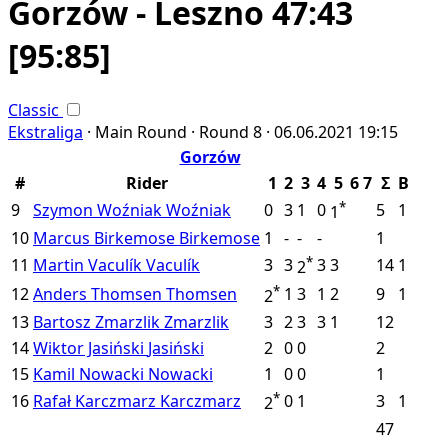
Gorzów - Leszno 47:43
[95:85]
Classic
Ekstraliga
·
Main Round ·
Round 8 ·
06.06.2021
19:15
Gorzów
#
Rider
1
2
3
4
5
6
7
Σ
B
*
9
Szymon Woźniak
Woźniak
0
3
1
0
5
1
1
10
Marcus Birkemose
Birkemose
1
-
-
-
1
*
11
Martin Vaculík
Vaculík
3
3
3
3
14
1
2
*
12
Anders Thomsen
Thomsen
1
3
1
2
9
1
2
13
Bartosz Zmarzlik
Zmarzlik
3
2
3
3
1
12
14
Wiktor Jasiński
Jasiński
2
0
0
2
15
Kamil Nowacki
Nowacki
1
0
0
1
*
16
Rafał Karczmarz
Karczmarz
0
1
3
1
2
47