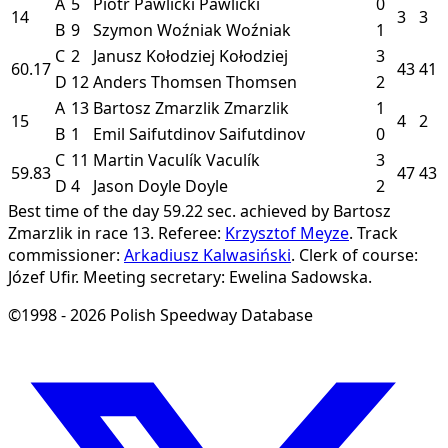
A
5
Piotr Pawlicki
Pawlicki
0
14
3
3
B
9
Szymon Woźniak
Woźniak
1
C
2
Janusz Kołodziej
Kołodziej
3
60.17
43
41
D
12
Anders Thomsen
Thomsen
2
A
13
Bartosz Zmarzlik
Zmarzlik
1
15
4
2
B
1
Emil Saifutdinov
Saifutdinov
0
C
11
Martin Vaculík
Vaculík
3
59.83
47
43
D
4
Jason Doyle
Doyle
2
Best time of the day 59.22 sec. achieved by Bartosz
Zmarzlik in race 13.
Referee:
Krzysztof Meyze
.
Track
commissioner:
Arkadiusz Kalwasiński
.
Clerk of course:
Józef Ufir.
Meeting secretary: Ewelina Sadowska.
©1998 - 2026 Polish Speedway Database