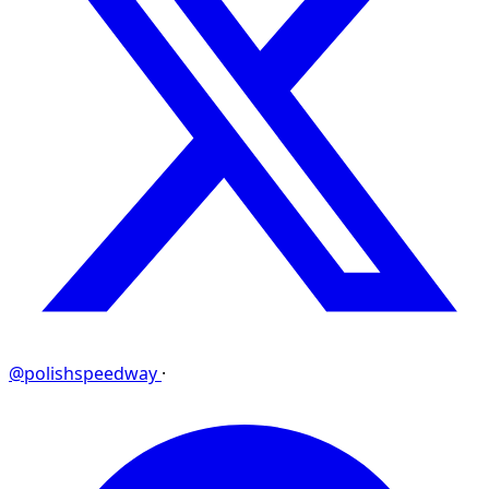
@polishspeedway
·