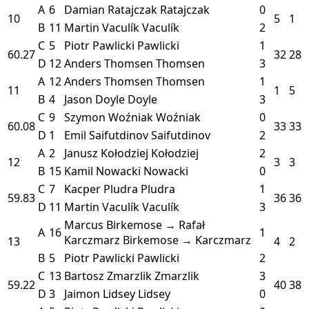
A
6
Damian Ratajczak
Ratajczak
0
10
5
1
B
11
Martin Vaculík
Vaculík
2
C
5
Piotr Pawlicki
Pawlicki
1
60.27
32
28
D
12
Anders Thomsen
Thomsen
3
A
12
Anders Thomsen
Thomsen
1
11
1
5
B
4
Jason Doyle
Doyle
3
C
9
Szymon Woźniak
Woźniak
0
60.08
33
33
D
1
Emil Saifutdinov
Saifutdinov
2
A
2
Janusz Kołodziej
Kołodziej
2
12
3
3
B
15
Kamil Nowacki
Nowacki
0
C
7
Kacper Pludra
Pludra
1
59.83
36
36
D
11
Martin Vaculík
Vaculík
3
Marcus Birkemose → Rafał
A
16
1
Karczmarz
Birkemose → Karczmarz
13
4
2
B
5
Piotr Pawlicki
Pawlicki
2
C
13
Bartosz Zmarzlik
Zmarzlik
3
59.22
40
38
D
3
Jaimon Lidsey
Lidsey
0