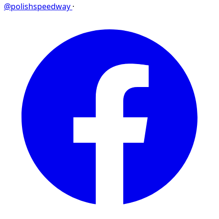
@polishspeedway
·