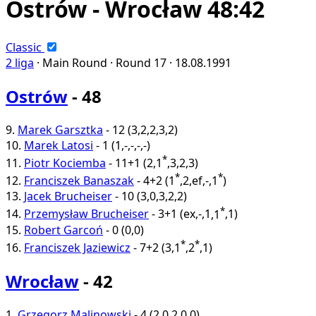
Ostrów - Wrocław 48:42
Classic
2 liga
·
Main Round ·
Round 17 ·
18.08.1991
Ostrów
- 48
9.
Marek Garsztka
-
12
(
3
,
2
,
2
,
3
,
2
)
10.
Marek Latosi
-
1
(
1
,
-
,
-
,
-
,
-
)
*
11.
Piotr Kociemba
-
11+1
(
2
,
1
,
3
,
2
,
3
)
*
*
12.
Franciszek Banaszak
-
4+2
(
1
,
2
,
ef
,
-
,
1
)
13.
Jacek Brucheiser
-
10
(
3
,
0
,
3
,
2
,
2
)
*
14.
Przemysław Brucheiser
-
3+1
(
ex
,
-
,
1
,
1
,
1
)
15.
Robert Garcoń
-
0
(
0
,
0
)
*
*
16.
Franciszek Jaziewicz
-
7+2
(
3
,
1
,
2
,
1
)
Wrocław
- 42
1.
Grzegorz Malinowski
-
4
(
2
,
0
,
2
,
0
,
0
)