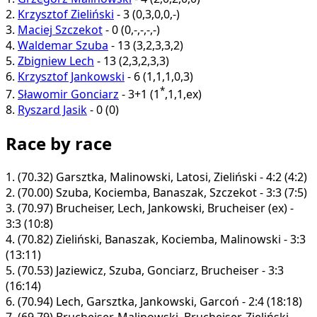
2.
Krzysztof Zieliński
-
3
(
0
,
3
,
0
,
0
,
-
)
3.
Maciej Szczekot
-
0
(
0
,
-
,
-
,
-
,
-
)
4.
Waldemar Szuba
-
13
(
3
,
2
,
3
,
3
,
2
)
5.
Zbigniew Lech
-
13
(
2
,
3
,
2
,
3
,
3
)
6.
Krzysztof Jankowski
-
6
(
1
,
1
,
1
,
0
,
3
)
*
7.
Sławomir Gonciarz
-
3+1
(
1
,
1
,
1
,
ex
)
8.
Ryszard Jasik
-
0
(
0
)
Race by race
1.
(70.32)
Garsztka, Malinowski, Latosi, Zieliński - 4:2 (4:2)
2.
(70.00)
Szuba, Kociemba, Banaszak, Szczekot - 3:3 (7:5)
3.
(70.97)
Brucheiser, Lech, Jankowski, Brucheiser (ex) -
3:3 (10:8)
4.
(70.82)
Zieliński, Banaszak, Kociemba, Malinowski - 3:3
(13:11)
5.
(70.53)
Jaziewicz, Szuba, Gonciarz, Brucheiser - 3:3
(16:14)
6.
(70.94)
Lech, Garsztka, Jankowski, Garcoń - 2:4 (18:18)
7.
(69.79)
Brucheiser, Malinowski, Brucheiser, Zieliński -