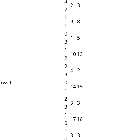
3
2
3
2
f
9
8
f
0
1
5
3
1
10
13
2
2
4
2
3
arwat
0
14
15
1
2
3
3
3
1
17
18
0
1
3
3
0