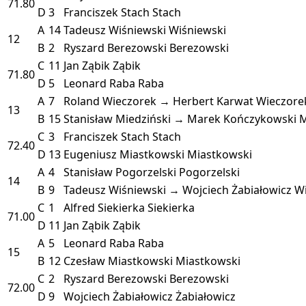
71.80
D
3
Franciszek Stach
Stach
A
14
Tadeusz Wiśniewski
Wiśniewski
12
B
2
Ryszard Berezowski
Berezowski
C
11
Jan Ząbik
Ząbik
71.80
D
5
Leonard Raba
Raba
A
7
Roland Wieczorek → Herbert Karwat
Wieczore
13
B
15
Stanisław Miedziński → Marek Kończykowski
M
C
3
Franciszek Stach
Stach
72.40
D
13
Eugeniusz Miastkowski
Miastkowski
A
4
Stanisław Pogorzelski
Pogorzelski
14
B
9
Tadeusz Wiśniewski → Wojciech Żabiałowicz
Wi
C
1
Alfred Siekierka
Siekierka
71.00
D
11
Jan Ząbik
Ząbik
A
5
Leonard Raba
Raba
15
B
12
Czesław Miastkowski
Miastkowski
C
2
Ryszard Berezowski
Berezowski
72.00
D
9
Wojciech Żabiałowicz
Żabiałowicz