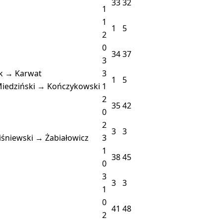
33
32
1
1
1
5
2
0
34
37
3
k → Karwat
3
1
5
iedziński → Kończykowski
1
2
35
42
0
2
3
3
śniewski → Żabiałowicz
3
1
38
45
0
3
3
3
1
0
41
48
2