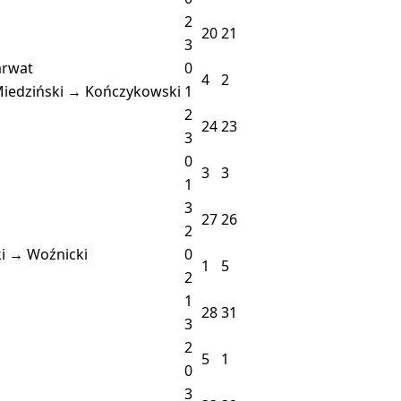
2
20
21
3
arwat
0
4
2
iedziński → Kończykowski
1
2
24
23
3
0
3
3
1
3
27
26
2
i → Woźnicki
0
1
5
2
1
28
31
3
2
5
1
0
3