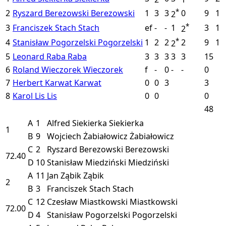
*
2
Ryszard Berezowski
Berezowski
1
3
3
0
9
1
2
*
3
Franciszek Stach
Stach
ef
-
-
1
3
1
2
*
4
Stanisław Pogorzelski
Pogorzelski
1
2
2
2
9
1
2
5
Leonard Raba
Raba
3
3
3
3
3
15
6
Roland Wieczorek
Wieczorek
f
-
0
-
-
0
7
Herbert Karwat
Karwat
0
0
3
3
8
Karol Lis
Lis
0
0
0
48
A
1
Alfred Siekierka
Siekierka
1
B
9
Wojciech Żabiałowicz
Żabiałowicz
C
2
Ryszard Berezowski
Berezowski
72.40
D
10
Stanisław Miedziński
Miedziński
A
11
Jan Ząbik
Ząbik
2
B
3
Franciszek Stach
Stach
C
12
Czesław Miastkowski
Miastkowski
72.00
D
4
Stanisław Pogorzelski
Pogorzelski