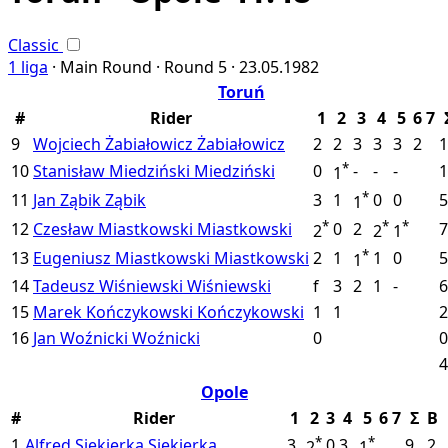
Classic
1 liga
·
Main Round ·
Round 5 ·
23.05.1982
Toruń
#
Rider
1
2
3
4
5
6
7
9
Wojciech Żabiałowicz
Żabiałowicz
2
2
3
3
3
2
1
*
10
Stanisław Miedziński
Miedziński
0
-
-
-
1
1
*
11
Jan Ząbik
Ząbik
3
1
0
0
5
1
*
*
*
12
Czesław Miastkowski
Miastkowski
0
2
7
2
2
1
*
13
Eugeniusz Miastkowski
Miastkowski
2
1
1
0
5
1
14
Tadeusz Wiśniewski
Wiśniewski
f
3
2
1
-
6
15
Marek Kończykowski
Kończykowski
1
1
2
16
Jan Woźnicki
Woźnicki
0
0
4
Opole
#
Rider
1
2
3
4
5
6
7
Σ
B
*
*
1
Alfred Siekierka
Siekierka
3
0
3
9
2
2
1