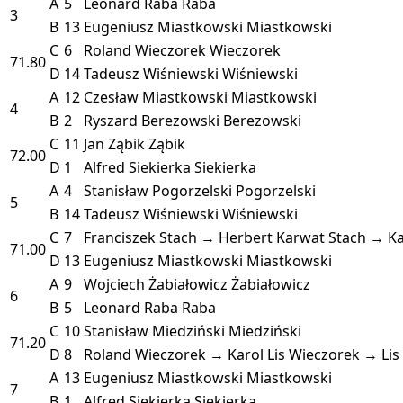
A
5
Leonard Raba
Raba
3
B
13
Eugeniusz Miastkowski
Miastkowski
C
6
Roland Wieczorek
Wieczorek
71.80
D
14
Tadeusz Wiśniewski
Wiśniewski
A
12
Czesław Miastkowski
Miastkowski
4
B
2
Ryszard Berezowski
Berezowski
C
11
Jan Ząbik
Ząbik
72.00
D
1
Alfred Siekierka
Siekierka
A
4
Stanisław Pogorzelski
Pogorzelski
5
B
14
Tadeusz Wiśniewski
Wiśniewski
C
7
Franciszek Stach → Herbert Karwat
Stach → K
71.00
D
13
Eugeniusz Miastkowski
Miastkowski
A
9
Wojciech Żabiałowicz
Żabiałowicz
6
B
5
Leonard Raba
Raba
C
10
Stanisław Miedziński
Miedziński
71.20
D
8
Roland Wieczorek → Karol Lis
Wieczorek → Lis
A
13
Eugeniusz Miastkowski
Miastkowski
7
B
1
Alfred Siekierka
Siekierka