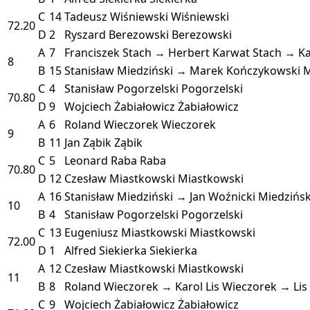
C
14
Tadeusz Wiśniewski
Wiśniewski
72.20
D
2
Ryszard Berezowski
Berezowski
A
7
Franciszek Stach → Herbert Karwat
Stach → K
8
B
15
Stanisław Miedziński → Marek Kończykowski
M
C
4
Stanisław Pogorzelski
Pogorzelski
70.80
D
9
Wojciech Żabiałowicz
Żabiałowicz
A
6
Roland Wieczorek
Wieczorek
9
B
11
Jan Ząbik
Ząbik
C
5
Leonard Raba
Raba
70.80
D
12
Czesław Miastkowski
Miastkowski
A
16
Stanisław Miedziński → Jan Woźnicki
Miedzińsk
10
B
4
Stanisław Pogorzelski
Pogorzelski
C
13
Eugeniusz Miastkowski
Miastkowski
72.00
D
1
Alfred Siekierka
Siekierka
A
12
Czesław Miastkowski
Miastkowski
11
B
8
Roland Wieczorek → Karol Lis
Wieczorek → Lis
C
9
Wojciech Żabiałowicz
Żabiałowicz