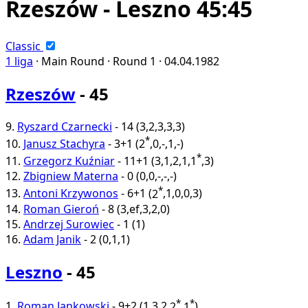
Rzeszów - Leszno 45:45
Classic
1 liga
·
Main Round ·
Round 1 ·
04.04.1982
Rzeszów
- 45
9.
Ryszard Czarnecki
-
14
(
3
,
2
,
3
,
3
,
3
)
*
10.
Janusz Stachyra
-
3+1
(
2
,
0
,
-
,
1
,
-
)
*
11.
Grzegorz Kuźniar
-
11+1
(
3
,
1
,
2
,
1
,
1
,
3
)
12.
Zbigniew Materna
-
0
(
0
,
0
,
-
,
-
,
-
)
*
13.
Antoni Krzywonos
-
6+1
(
2
,
1
,
0
,
0
,
3
)
14.
Roman Gieroń
-
8
(
3
,
ef
,
3
,
2
,
0
)
15.
Andrzej Surowiec
-
1
(
1
)
16.
Adam Janik
-
2
(
0
,
1
,
1
)
Leszno
- 45
*
*
1.
Roman Jankowski
-
9+2
(
1
,
3
,
2
,
2
,
1
)