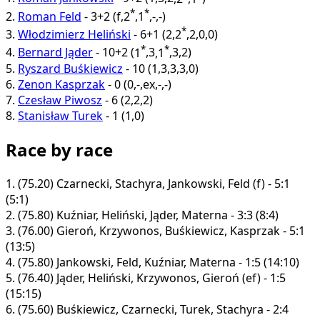
*
*
2.
Roman Feld
-
3+2
(
f
,
2
,
1
,
-
,
-
)
*
3.
Włodzimierz Heliński
-
6+1
(
2
,
2
,
2
,
0
,
0
)
*
*
4.
Bernard Jąder
-
10+2
(
1
,
3
,
1
,
3
,
2
)
5.
Ryszard Buśkiewicz
-
10
(
1
,
3
,
3
,
3
,
0
)
6.
Zenon Kasprzak
-
0
(
0
,
-
,
ex
,
-
,
-
)
7.
Czesław Piwosz
-
6
(
2
,
2
,
2
)
8.
Stanisław Turek
-
1
(
1
,
0
)
Race by race
1.
(75.20)
Czarnecki, Stachyra, Jankowski, Feld (f) - 5:1
(5:1)
2.
(75.80)
Kuźniar, Heliński, Jąder, Materna - 3:3 (8:4)
3.
(76.00)
Gieroń, Krzywonos, Buśkiewicz, Kasprzak - 5:1
(13:5)
4.
(75.80)
Jankowski, Feld, Kuźniar, Materna - 1:5 (14:10)
5.
(76.40)
Jąder, Heliński, Krzywonos, Gieroń (ef) - 1:5
(15:15)
6.
(75.60)
Buśkiewicz, Czarnecki, Turek, Stachyra - 2:4