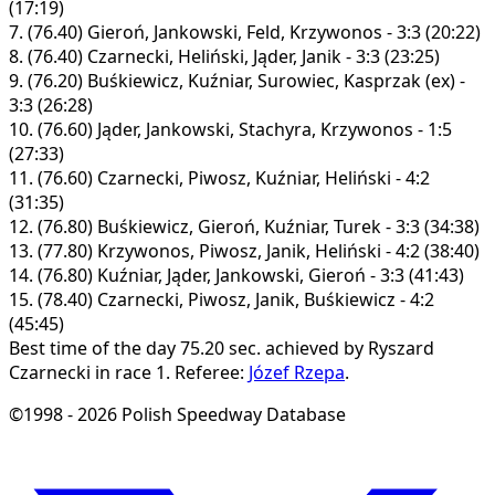
(17:19)
7.
(76.40)
Gieroń, Jankowski, Feld, Krzywonos - 3:3 (20:22)
8.
(76.40)
Czarnecki, Heliński, Jąder, Janik - 3:3 (23:25)
9.
(76.20)
Buśkiewicz, Kuźniar, Surowiec, Kasprzak (ex) -
3:3 (26:28)
10.
(76.60)
Jąder, Jankowski, Stachyra, Krzywonos - 1:5
(27:33)
11.
(76.60)
Czarnecki, Piwosz, Kuźniar, Heliński - 4:2
(31:35)
12.
(76.80)
Buśkiewicz, Gieroń, Kuźniar, Turek - 3:3 (34:38)
13.
(77.80)
Krzywonos, Piwosz, Janik, Heliński - 4:2 (38:40)
14.
(76.80)
Kuźniar, Jąder, Jankowski, Gieroń - 3:3 (41:43)
15.
(78.40)
Czarnecki, Piwosz, Janik, Buśkiewicz - 4:2
(45:45)
Best time of the day 75.20 sec. achieved by Ryszard
Czarnecki in race 1.
Referee:
Józef Rzepa
.
©1998 - 2026 Polish Speedway Database