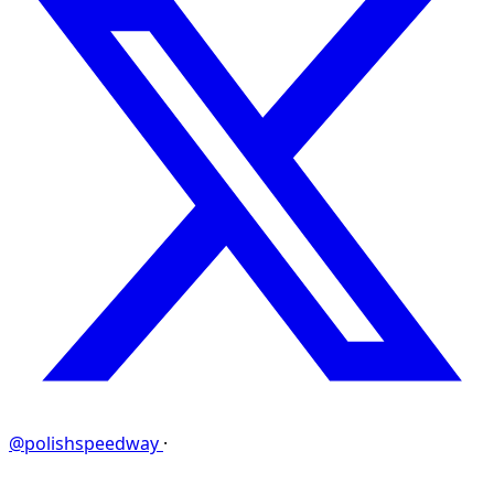
@polishspeedway
·