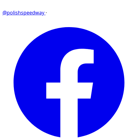
@polishspeedway
·