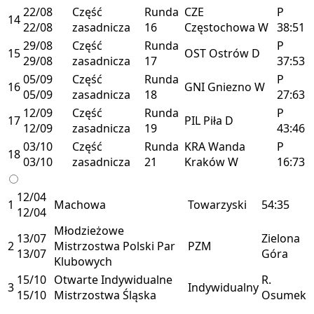
22/08
Część
Runda
CZE
P
14
22/08
zasadnicza
16
Częstochowa
W
38:51
29/08
Część
Runda
P
15
OST
Ostrów
D
29/08
zasadnicza
17
37:53
05/09
Część
Runda
P
16
GNI
Gniezno
W
05/09
zasadnicza
18
27:63
12/09
Część
Runda
P
17
PIL
Piła
D
12/09
zasadnicza
19
43:46
03/10
Część
Runda
KRA
Wanda
P
18
03/10
zasadnicza
21
Kraków
W
16:73
12/04
1
Machowa
Towarzyski
54:35
12/04
Młodzieżowe
13/07
Zielona
2
Mistrzostwa Polski Par
PZM
13/07
Góra
Klubowych
15/10
Otwarte Indywidualne
R.
3
Indywidualny
15/10
Mistrzostwa Śląska
Osumek