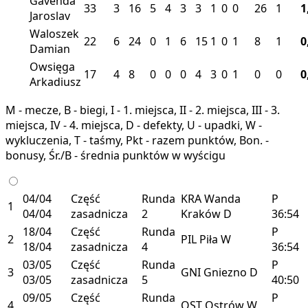
Gavenda
33
3
16
5
4
3
3
1
0
0
26
1
1
Jaroslav
Waloszek
22
6
24
0
1
6
15
1
0
1
8
1
0
Damian
Owsięga
17
4
8
0
0
0
4
3
0
1
0
0
0
Arkadiusz
M - mecze, B - biegi, I - 1. miejsca, II - 2. miejsca, III - 3.
miejsca, IV - 4. miejsca, D - defekty, U - upadki, W -
wykluczenia, T - taśmy, Pkt - razem punktów, Bon. -
bonusy, Śr./B - średnia punktów w wyścigu
04/04
Część
Runda
KRA
Wanda
P
1
04/04
zasadnicza
2
Kraków
D
36:54
18/04
Część
Runda
P
2
PIL
Piła
W
18/04
zasadnicza
4
36:54
03/05
Część
Runda
P
3
GNI
Gniezno
D
03/05
zasadnicza
5
40:50
09/05
Część
Runda
P
4
OST
Ostrów
W