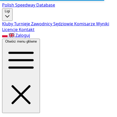
Polish Speed
way Database
Ligi
Kluby
Turnieje
Zawodnicy
Sędziowie
Komisarze
Wyniki
Licencje
Kontakt
Zaloguj
Otwórz menu główne