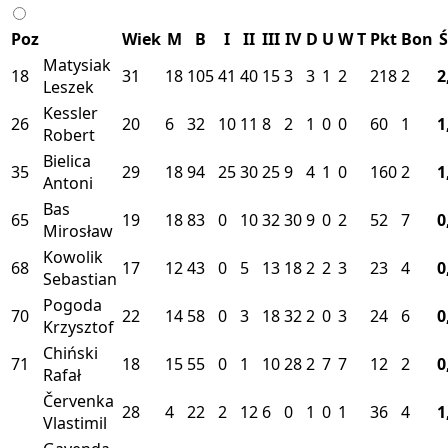
Poz
Wiek
M
B
I
II
III
IV
D
U
W
T
Pkt
Bon
Ś
Matysiak
18
31
18
105
41
40
15
3
3
1
2
218
2
2
Leszek
Kessler
26
20
6
32
10
11
8
2
1
0
0
60
1
1
Robert
Bielica
35
29
18
94
25
30
25
9
4
1
0
160
2
1
Antoni
Bas
65
19
18
83
0
10
32
30
9
0
2
52
7
0
Mirosław
Kowolik
68
17
12
43
0
5
13
18
2
2
3
23
4
0
Sebastian
Pogoda
70
22
14
58
0
3
18
32
2
0
3
24
6
0
Krzysztof
Chiński
71
18
15
55
0
1
10
28
2
7
7
12
2
0
Rafał
Červenka
28
4
22
2
12
6
0
1
0
1
36
4
1
Vlastimil