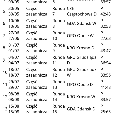
09/05
zasadnicza
6
33:57
30/05
Część
Runda
CZE
P
5
30/05
zasadnicza
7
Częstochowa
D
42:48
10/06
Część
Runda
P
6
GDA
Gdańsk
W
10/06
zasadnicza
8
32:58
27/06
Część
Runda
P
7
OPO
Opole
W
27/06
zasadnicza
10
27:63
01/07
Część
Runda
P
8
KRO
Krosno
D
01/07
zasadnicza
9
43:47
04/07
Część
Runda
GRU
Grudziądz
P
9
04/07
zasadnicza
11
D
36:54
18/07
Część
Runda
GRU
Grudziądz
P
10
18/07
zasadnicza
12
W
33:56
29/07
Część
Runda
P
11
OPO
Opole
D
29/07
zasadnicza
13
41:48
08/08
Część
Runda
P
12
KRO
Krosno
W
08/08
zasadnicza
14
33:57
15/08
Część
Runda
P
13
GDA
Gdańsk
D
15/08
zasadnicza
15
25:65