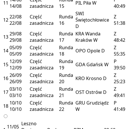
11
PIL
Piła
W
14/08
zasadnicza
15
40:49
SWI
22/08
Część
Runda
Z
12
Świętochłowice
22/08
zasadnicza
16
51:38
D
29/08
Część
Runda
KRA
Wanda
Z
13
29/08
zasadnicza
17
Kraków
W
48:42
05/09
Część
Runda
Z
14
OPO
Opole
D
05/09
zasadnicza
18
55:35
12/09
Część
Runda
P
15
GDA
Gdańsk
W
12/09
zasadnicza
19
39:50
26/09
Część
Runda
Z
16
KRO
Krosno
D
26/09
zasadnicza
20
25:23
03/10
Część
Runda
Z
17
OST
Ostrów
D
03/10
zasadnicza
21
49:41
10/10
Część
Runda
GRU
Grudziądz
P
18
10/10
zasadnicza
22
W
41:49
Leszno
11/05