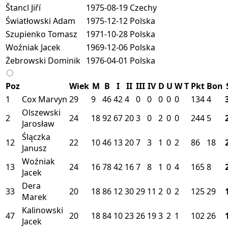
Štancl Jiří
1975-08-19
Czechy
Światłowski Adam
1975-12-12
Polska
Szupienko Tomasz
1971-10-28
Polska
Woźniak Jacek
1969-12-06
Polska
Żebrowski Dominik
1976-04-01
Polska
Poz
Wiek
M
B
I
II
III
IV
D
U
W
T
Pkt
Bon
1
Cox Marvyn
29
9
46
42
4
0
0
0
0
0
134
4
Olszewski
2
24
18
92
67
20
3
0
2
0
0
244
5
Jarosław
Ślączka
12
22
10
46
13
20
7
3
1
0
2
86
18
Janusz
Woźniak
13
24
16
78
42
16
7
8
1
0
4
165
8
Jacek
Dera
33
20
18
86
12
30
29
11
2
0
2
125
29
Marek
Kalinowski
47
20
18
84
10
23
26
19
3
2
1
102
26
Jacek