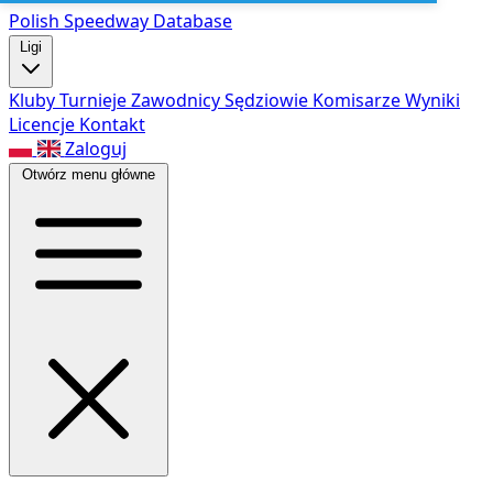
Polish Speed
way Database
Ligi
Kluby
Turnieje
Zawodnicy
Sędziowie
Komisarze
Wyniki
Licencje
Kontakt
Zaloguj
Otwórz menu główne