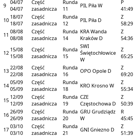
04/07
Część
Runda
P
9
PIL
Piła
W
04/07
zasadnicza
11
41:49
18/07
Część
Runda
Z
10
PIL
Piła
D
18/07
zasadnicza
12
58:29
08/08
Część
Runda
KRA
Wanda
Z
11
08/08
zasadnicza
14
Kraków
D
54:36
SWI
15/08
Część
Runda
Z
12
Świętochłowice
15/08
zasadnicza
15
65:25
W
22/08
Część
Runda
Z
13
OPO
Opole
D
22/08
zasadnicza
16
69:20
05/09
Część
Runda
Z
14
KRO
Krosno
W
05/09
zasadnicza
18
55:34
12/09
Część
Runda
CZE
Z
15
12/09
zasadnicza
19
Częstochowa
D
50:39
26/09
Część
Runda
GRU
Grudziądz
R
16
26/09
zasadnicza
20
W
45:45
03/10
Część
Runda
Z
17
GNI
Gniezno
D
03/10
zasadnicza
21
51:39