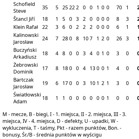
Schofield
35
5
25
22
2
0
0
1
0
0
70
1
Steve
Štancl Jiří
18
1
5
0
3
2
0
0
0
0
8
3
Klein Rafał
22
3
6
0
2
2
2
0
0
0
6
1
Kalinowski
24
7
28
0
8
10
7
1
2
0
26
3
Jarosław
Buczyński
18
4
8
0
0
3
4
0
1
0
3
0
Arkadiusz
Żebrowski
17
8
18
0
0
4
13
0
0
1
4
0
Dominik
Bartczak
19
6
17
0
0
3
10
1
2
1
3
0
Jarosław
Światłowski
18
1
1
0
0
0
0
0
0
1
0
0
Adam
M - mecze, B - biegi, I - 1. miejsca, II - 2. miejsca, III - 3.
miejsca, IV - 4. miejsca, D - defekty, U - upadki, W -
wykluczenia, T - taśmy, Pkt - razem punktów, Bon. -
bonusy, Śr./B - średnia punktów w wyścigu