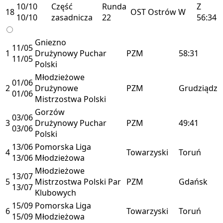
10/10
Część
Runda
Z
18
OST
Ostrów
W
10/10
zasadnicza
22
56:34
Gniezno
11/05
1
Drużynowy Puchar
PZM
58:31
11/05
Polski
Młodzieżowe
01/06
2
Drużynowe
PZM
Grudziądz
01/06
Mistrzostwa Polski
Gorzów
03/06
3
Drużynowy Puchar
PZM
49:41
03/06
Polski
13/06
Pomorska Liga
4
Towarzyski
Toruń
13/06
Młodzieżowa
Młodzieżowe
13/07
5
Mistrzostwa Polski Par
PZM
Gdańsk
13/07
Klubowych
15/09
Pomorska Liga
6
Towarzyski
Toruń
15/09
Młodzieżowa