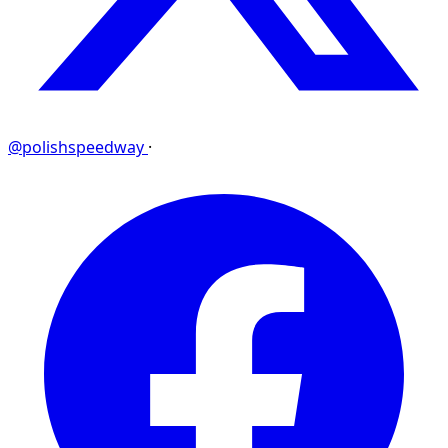
@polishspeedway
·