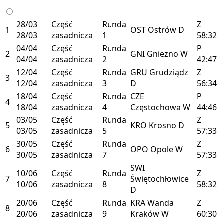
28/03
Część
Runda
Z
1
OST
Ostrów
D
28/03
zasadnicza
1
58:32
04/04
Część
Runda
P
2
GNI
Gniezno
W
04/04
zasadnicza
2
42:47
12/04
Część
Runda
GRU
Grudziądz
Z
3
12/04
zasadnicza
3
D
56:34
18/04
Część
Runda
CZE
P
4
18/04
zasadnicza
4
Częstochowa
W
44:46
03/05
Część
Runda
Z
5
KRO
Krosno
D
03/05
zasadnicza
5
57:33
30/05
Część
Runda
Z
6
OPO
Opole
W
30/05
zasadnicza
7
57:33
SWI
10/06
Część
Runda
Z
7
Świętochłowice
10/06
zasadnicza
8
58:32
D
20/06
Część
Runda
KRA
Wanda
Z
8
20/06
zasadnicza
9
Kraków
W
60:30