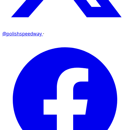
@polishspeedway
·