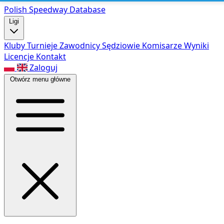
Polish Speed
way Database
Ligi
Kluby
Turnieje
Zawodnicy
Sędziowie
Komisarze
Wyniki
Licencje
Kontakt
Zaloguj
Otwórz menu główne