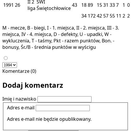
II
2
SWI
1991
26
43
18
89
15
31
33
7
1
0
liga
Świętochłowice
34
172
42
57
55
11
2
2
M - mecze, B - biegi, I - 1. miejsca, II - 2. miejsca, III - 3.
miejsca, IV - 4. miejsca, D - defekty, U - upadki, W -
wykluczenia, T - taśmy, Pkt - razem punktów, Bon. -
bonusy, Śr./B - średnia punktów w wyścigu
Komentarze (0)
Dodaj komentarz
Imię i nazwisko
Adres e-mail
Adres e-mail nie będzie opublikowany.