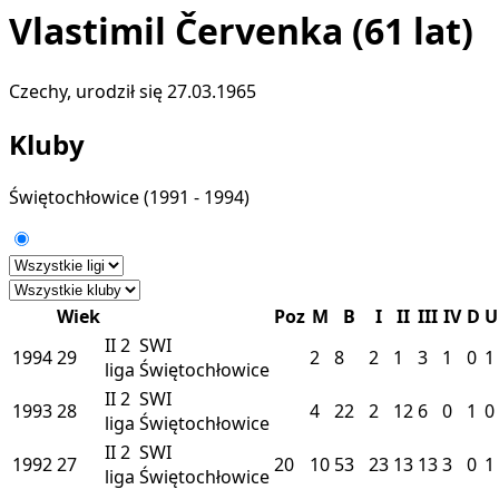
Vlastimil Červenka
(61 lat)
Czechy, urodził się 27.03.1965
Kluby
Świętochłowice
(1991 - 1994)
Wiek
Poz
M
B
I
II
III
IV
D
U
II
2
SWI
1994
29
2
8
2
1
3
1
0
1
liga
Świętochłowice
II
2
SWI
1993
28
4
22
2
12
6
0
1
0
liga
Świętochłowice
II
2
SWI
1992
27
20
10
53
23
13
13
3
0
1
liga
Świętochłowice