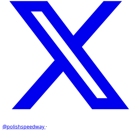
@polishspeedway
·