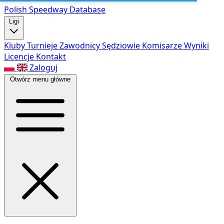
Polish Speed
way Database
Ligi
Kluby
Turnieje
Zawodnicy
Sędziowie
Komisarze
Wyniki
Licencje
Kontakt
Zaloguj
Otwórz menu główne