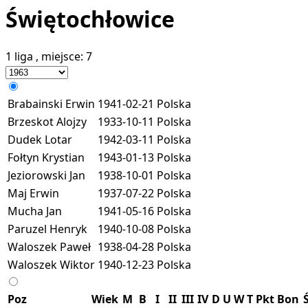
Świętochłowice
1 liga
, miejsce:
7
Brabainski Erwin
1941-02-21
Polska
Brzeskot Alojzy
1933-10-11
Polska
Dudek Lotar
1942-03-11
Polska
Fołtyn Krystian
1943-01-13
Polska
Jeziorowski Jan
1938-10-01
Polska
Maj Erwin
1937-07-22
Polska
Mucha Jan
1941-05-16
Polska
Paruzel Henryk
1940-10-08
Polska
Waloszek Paweł
1938-04-28
Polska
Waloszek Wiktor
1940-12-23
Polska
Poz
Wiek
M
B
I
II
III
IV
D
U
W
T
Pkt
Bon