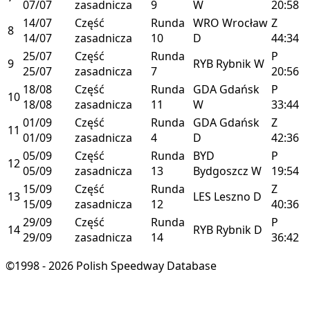
07/07
zasadnicza
9
W
20:58
14/07
Część
Runda
WRO
Wrocław
Z
8
14/07
zasadnicza
10
D
44:34
25/07
Część
Runda
P
9
RYB
Rybnik
W
25/07
zasadnicza
7
20:56
18/08
Część
Runda
GDA
Gdańsk
P
10
18/08
zasadnicza
11
W
33:44
01/09
Część
Runda
GDA
Gdańsk
Z
11
01/09
zasadnicza
4
D
42:36
05/09
Część
Runda
BYD
P
12
05/09
zasadnicza
13
Bydgoszcz
W
19:54
15/09
Część
Runda
Z
13
LES
Leszno
D
15/09
zasadnicza
12
40:36
29/09
Część
Runda
P
14
RYB
Rybnik
D
29/09
zasadnicza
14
36:42
©1998 - 2026 Polish Speedway Database