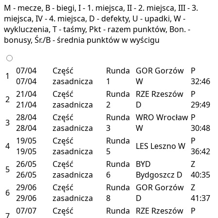
M - mecze, B - biegi, I - 1. miejsca, II - 2. miejsca, III - 3.
miejsca, IV - 4. miejsca, D - defekty, U - upadki, W -
wykluczenia, T - taśmy, Pkt - razem punktów, Bon. -
bonusy, Śr./B - średnia punktów w wyścigu
07/04
Część
Runda
GOR
Gorzów
P
1
07/04
zasadnicza
1
W
32:46
21/04
Część
Runda
RZE
Rzeszów
P
2
21/04
zasadnicza
2
D
29:49
28/04
Część
Runda
WRO
Wrocław
P
3
28/04
zasadnicza
3
W
30:48
19/05
Część
Runda
P
4
LES
Leszno
W
19/05
zasadnicza
5
36:42
26/05
Część
Runda
BYD
Z
5
26/05
zasadnicza
6
Bydgoszcz
D
40:35
29/06
Część
Runda
GOR
Gorzów
Z
6
29/06
zasadnicza
8
D
41:37
07/07
Część
Runda
RZE
Rzeszów
P
7