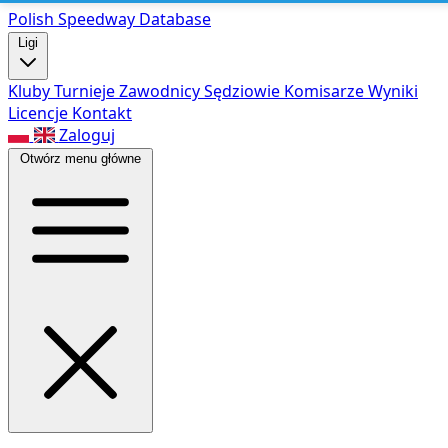
Polish Speed
way Database
Ligi
Kluby
Turnieje
Zawodnicy
Sędziowie
Komisarze
Wyniki
Licencje
Kontakt
Zaloguj
Otwórz menu główne