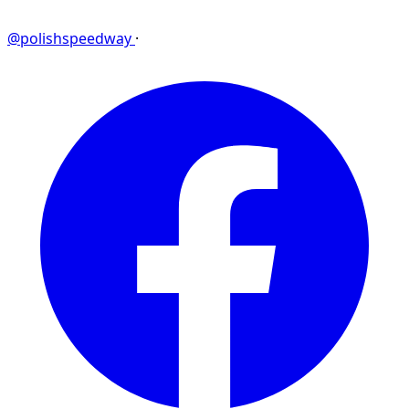
@polishspeedway
·