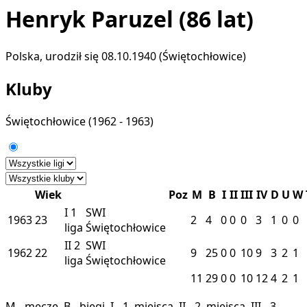
Henryk Paruzel
(86 lat)
Polska, urodził się 08.10.1940 (Świętochłowice)
Kluby
Świętochłowice
(1962 - 1963)
Wiek
Poz
M
B
I
II
III
IV
D
U
W
I
1
SWI
1963
23
2
4
0
0
0
3
1
0
0
liga
Świętochłowice
II
2
SWI
1962
22
9
25
0
0
10
9
3
2
1
liga
Świętochłowice
11
29
0
0
10
12
4
2
1
M - mecze, B - biegi, I - 1. miejsca, II - 2. miejsca, III - 3.