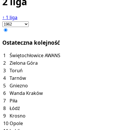
2 liga
↑
1 liga
Ostateczna kolejność
1
Świętochłowice
AWANS
2
Zielona Góra
3
Toruń
4
Tarnów
5
Gniezno
6
Wanda Kraków
7
Piła
8
Łódź
9
Krosno
10
Opole