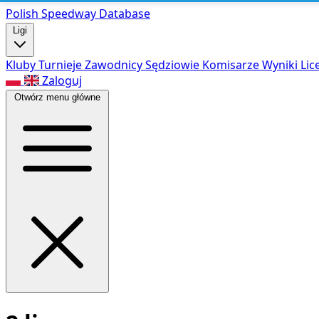
Polish Speed
way Database
Ligi
Kluby
Turnieje
Zawodnicy
Sędziowie
Komisarze
Wyniki
Lic
Zaloguj
Otwórz menu główne