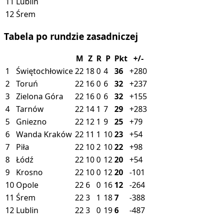
11
Lublin
12
Śrem
Tabela po rundzie zasadniczej
M
Z
R
P
Pkt
+/-
1
Świętochłowice
22
18
0
4
36
+280
2
Toruń
22
16
0
6
32
+237
3
Zielona Góra
22
16
0
6
32
+155
4
Tarnów
22
14
1
7
29
+283
5
Gniezno
22
12
1
9
25
+79
6
Wanda Kraków
22
11
1
10
23
+54
7
Piła
22
10
2
10
22
+98
8
Łódź
22
10
0
12
20
+54
9
Krosno
22
10
0
12
20
-101
10
Opole
22
6
0
16
12
-264
11
Śrem
22
3
1
18
7
-388
12
Lublin
22
3
0
19
6
-487