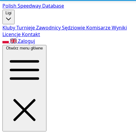
Polish Speed
way Database
Ligi
Kluby
Turnieje
Zawodnicy
Sędziowie
Komisarze
Wyniki
Licencje
Kontakt
Zaloguj
Otwórz menu główne