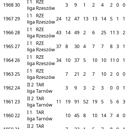
I
1
RZE
1968
30
3
9
1
2
4
2
0
0
liga
Rzeszów
I
1
RZE
1967
29
24
12
47
13
13
14
5
1
1
liga
Rzeszów
I
1
RZE
1966
28
43
14
49
2
6
25
11
3
2
liga
Rzeszów
I
1
RZE
1965
27
37
8
30
4
7
7
8
3
1
liga
Rzeszów
I
1
RZE
1964
26
34
10
37
5
10
10
11
0
1
liga
Rzeszów
I
1
RZE
1963
25
7
21
2
7
10
2
0
0
liga
Rzeszów
II
2
TAR
1962
24
3
9
3
2
3
0
0
1
liga
Tarnów
II
2
TAR
1961
23
11
19
91
52
19
5
5
6
3
liga
Tarnów
I
1
TAR
1960
22
10
45
8
10
14
7
4
0
liga
Tarnów
II
2
TAR