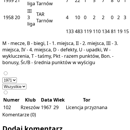
1959
21
7
22
1
5
7
8
0
1
liga
Tarnów
III
TAR
1958
20
3
4
10
0
2
2
0
2
3
Tarnów
liga
133
483
119
110
134
81
19
15
M - mecze, B - biegi, I - 1. miejsca, II - 2. miejsca, III - 3.
miejsca, IV - 4. miejsca, D - defekty, U - upadki, W -
wykluczenia, T - taśmy, Pkt - razem punktów, Bon. -
bonusy, Śr./B - średnia punktów w wyścigu
Numer
Klub
Data
Wiek
Tor
102
Rzeszów
1967
29
Licencja przyznana
Komentarze (0)
Dodaj komentarz