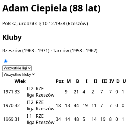
Adam Ciepiela
(88 lat)
Polska, urodził się 10.12.1938 (Rzeszów)
Kluby
Rzeszów
(1963 - 1971) ·
Tarnów
(1958 - 1962)
Wiek
Poz
M
B
I
II
III
IV
D
U
II
2
RZE
1971
33
9
21
4
2
7
7
0
1
liga
Rzeszów
II
2
RZE
1970
32
18
13
44
19
11
7
7
0
0
liga
Rzeszów
I
1
RZE
1969
31
34
14
48
5
14
19
8
0
1
liga
Rzeszów