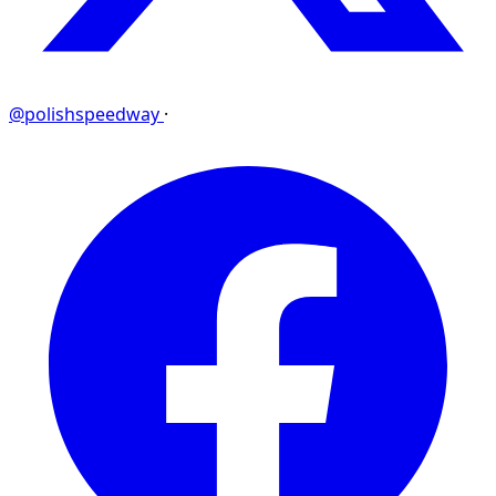
@polishspeedway
·