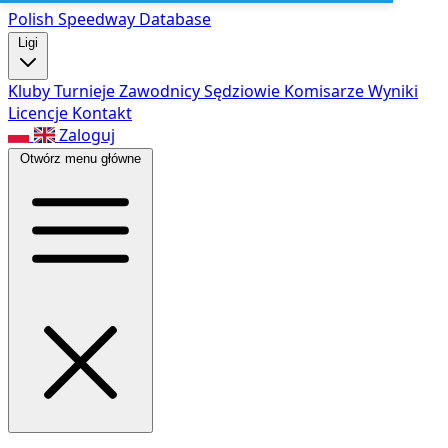
Polish Speed
way Database
Ligi
Kluby
Turnieje
Zawodnicy
Sędziowie
Komisarze
Wyniki
Licencje
Kontakt
Zaloguj
Otwórz menu główne