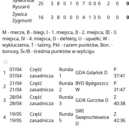
Sylwoniuk
25
3
8
0
1
0
7
0
0
0
2
0
0
Ryszard
Żywica
16
3
8
0
0
0
4
1
3
0
0
0
0
Zygmunt
M - mecze, B - biegi, I - 1. miejsca, II - 2. miejsca, III - 3.
miejsca, IV - 4. miejsca, D - defekty, U - upadki, W -
wykluczenia, T - taśmy, Pkt - razem punktów, Bon. -
bonusy, Śr./B - średnia punktów w wyścigu
07/04
Część
Runda
P
1
GDA
Gdańsk
D
07/04
zasadnicza
1
37:41
21/04
Część
Runda
BYD
Bydgoszcz
P
2
21/04
zasadnicza
2
W
31:47
28/04
Część
Runda
Z
3
GOR
Gorzów
D
28/04
zasadnicza
3
40:38
SWI
19/05
Część
Runda
Z
4
Świętochłowice
19/05
zasadnicza
5
42:36
D