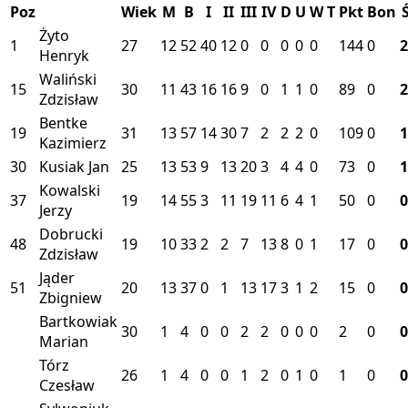
Poz
Wiek
M
B
I
II
III
IV
D
U
W
T
Pkt
Bon
Żyto
1
27
12
52
40
12
0
0
0
0
0
144
0
2
Henryk
Waliński
15
30
11
43
16
16
9
0
1
1
0
89
0
2
Zdzisław
Bentke
19
31
13
57
14
30
7
2
2
2
0
109
0
1
Kazimierz
30
Kusiak Jan
25
13
53
9
13
20
3
4
4
0
73
0
1
Kowalski
37
19
14
55
3
11
19
11
6
4
1
50
0
0
Jerzy
Dobrucki
48
19
10
33
2
2
7
13
8
0
1
17
0
0
Zdzisław
Jąder
51
20
13
37
0
1
13
17
3
1
2
15
0
0
Zbigniew
Bartkowiak
30
1
4
0
0
2
2
0
0
0
2
0
0
Marian
Tórz
26
1
4
0
0
1
2
0
1
0
1
0
0
Czesław