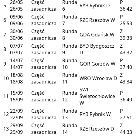
26/05
Część
Runda
P
5
RYB
Rybnik
D
26/05
zasadnicza
6
36:42
09/06
Część
Runda
P
6
RZE
Rzeszów
W
09/06
zasadnicza
7
25:53
30/06
Część
Runda
Z
7
GDA
Gdańsk
W
30/06
zasadnicza
8
39:38
07/07
Część
Runda
BYD
Bydgoszcz
Z
8
07/07
zasadnicza
9
D
43:32
14/07
Część
Runda
P
9
GOR
Gorzów
W
14/07
zasadnicza
10
37:40
18/08
Część
Runda
Z
10
WRO
Wrocław
D
18/08
zasadnicza
11
43:34
SWI
15/09
Część
Runda
P
11
Świętochłowice
15/09
zasadnicza
12
36:40
W
22/09
Część
Runda
P
12
RYB
Rybnik
W
22/09
zasadnicza
13
27:51
29/09
Część
Runda
Z
13
RZE
Rzeszów
D
29/09
zasadnicza
14
44:33