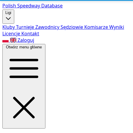
Polish Speed
way Database
Ligi
Kluby
Turnieje
Zawodnicy
Sędziowie
Komisarze
Wyniki
Licencje
Kontakt
Zaloguj
Otwórz menu główne