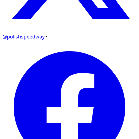
@polishspeedway
·