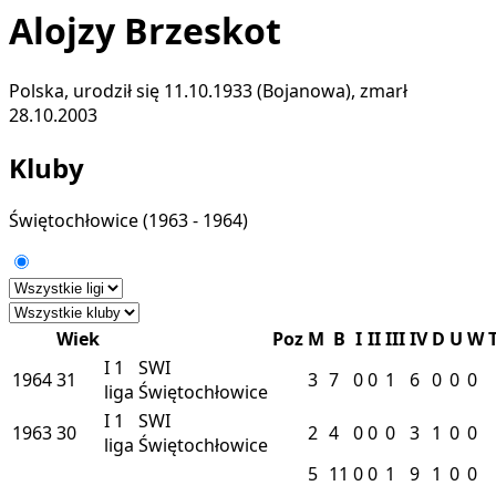
Alojzy Brzeskot
Polska, urodził się 11.10.1933 (Bojanowa), zmarł
28.10.2003
Kluby
Świętochłowice
(1963 - 1964)
Wiek
Poz
M
B
I
II
III
IV
D
U
W
I
1
SWI
1964
31
3
7
0
0
1
6
0
0
0
liga
Świętochłowice
I
1
SWI
1963
30
2
4
0
0
0
3
1
0
0
liga
Świętochłowice
5
11
0
0
1
9
1
0
0