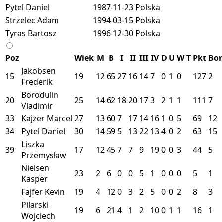
Pytel Daniel
1987-11-23
Polska
Strzelec Adam
1994-03-15
Polska
Tyras Bartosz
1996-12-30
Polska
Poz
Wiek
M
B
I
II
III
IV
D
U
W
T
Pkt
Bo
Jakobsen
15
19
12
65
27
16
14
7
0
1
0
127
2
Frederik
Borodulin
20
25
14
62
18
20
17
3
2
1
1
111
7
Vladimir
33
Kajzer Marcel
27
13
60
7
17
14
16
1
0
5
69
12
34
Pytel Daniel
30
14
59
5
13
22
13
4
0
2
63
15
Liszka
39
17
12
45
7
7
9
19
0
0
3
44
5
Przemysław
Nielsen
23
2
6
0
0
5
1
0
0
0
5
1
Kasper
Fajfer Kevin
19
4
12
0
3
2
5
0
0
2
8
3
Pilarski
19
6
21
4
1
2
10
0
1
1
16
1
Wojciech