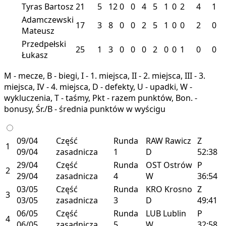
Tyras Bartosz
21
5
12
0
0
4
5
1
0
2
4
1
Adamczewski
17
3
8
0
0
2
5
1
0
0
2
0
Mateusz
Przedpełski
25
1
3
0
0
0
2
0
0
1
0
0
Łukasz
M - mecze, B - biegi, I - 1. miejsca, II - 2. miejsca, III - 3.
miejsca, IV - 4. miejsca, D - defekty, U - upadki, W -
wykluczenia, T - taśmy, Pkt - razem punktów, Bon. -
bonusy, Śr./B - średnia punktów w wyścigu
09/04
Część
Runda
RAW
Rawicz
Z
1
09/04
zasadnicza
1
D
52:38
29/04
Część
Runda
OST
Ostrów
P
2
29/04
zasadnicza
4
W
36:54
03/05
Część
Runda
KRO
Krosno
Z
3
03/05
zasadnicza
3
D
49:41
06/05
Część
Runda
LUB
Lublin
P
4
06/05
zasadnicza
5
W
32:58