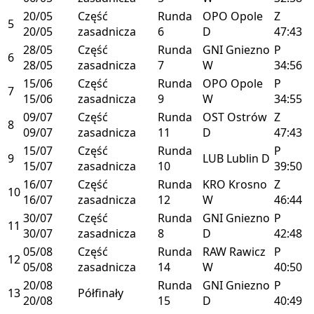
20/05
Część
Runda
OPO
Opole
Z
5
20/05
zasadnicza
6
D
47:43
28/05
Część
Runda
GNI
Gniezno
P
6
28/05
zasadnicza
7
W
34:56
15/06
Część
Runda
OPO
Opole
P
7
15/06
zasadnicza
9
W
34:55
09/07
Część
Runda
OST
Ostrów
Z
8
09/07
zasadnicza
11
D
47:43
15/07
Część
Runda
P
9
LUB
Lublin
D
15/07
zasadnicza
10
39:50
16/07
Część
Runda
KRO
Krosno
Z
10
16/07
zasadnicza
12
W
46:44
30/07
Część
Runda
GNI
Gniezno
P
11
30/07
zasadnicza
8
D
42:48
05/08
Część
Runda
RAW
Rawicz
P
12
05/08
zasadnicza
14
W
40:50
20/08
Runda
GNI
Gniezno
P
13
Półfinały
20/08
15
D
40:49