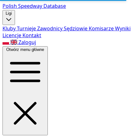
Polish Speed
way Database
Ligi
Kluby
Turnieje
Zawodnicy
Sędziowie
Komisarze
Wyniki
Licencje
Kontakt
Zaloguj
Otwórz menu główne