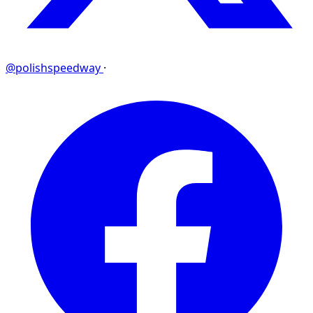
@polishspeedway
·