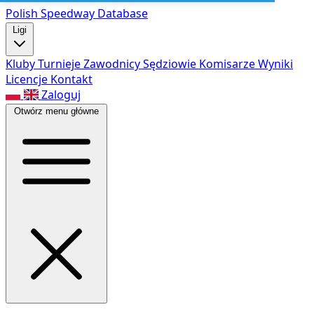
Polish Speed
way Database
Ligi
Kluby
Turnieje
Zawodnicy
Sędziowie
Komisarze
Wyniki
Licencje
Kontakt
Zaloguj
Otwórz menu główne