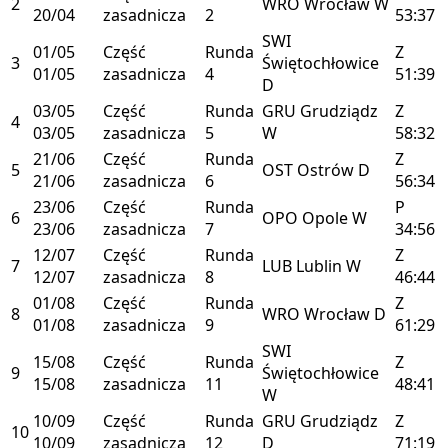
2
WRO
Wrocław
W
20/04
zasadnicza
2
53:37
SWI
01/05
Część
Runda
Z
3
Świętochłowice
01/05
zasadnicza
4
51:39
D
03/05
Część
Runda
GRU
Grudziądz
Z
4
03/05
zasadnicza
5
W
58:32
21/06
Część
Runda
Z
5
OST
Ostrów
D
21/06
zasadnicza
6
56:34
23/06
Część
Runda
P
6
OPO
Opole
W
23/06
zasadnicza
7
34:56
12/07
Część
Runda
Z
7
LUB
Lublin
W
12/07
zasadnicza
8
46:44
01/08
Część
Runda
Z
8
WRO
Wrocław
D
01/08
zasadnicza
9
61:29
SWI
15/08
Część
Runda
Z
9
Świętochłowice
15/08
zasadnicza
11
48:41
W
10/09
Część
Runda
GRU
Grudziądz
Z
10
10/09
zasadnicza
12
D
71:19