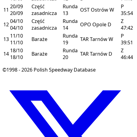
20/09
Część
Runda
P
11
OST
Ostrów
W
20/09
zasadnicza
13
35:54
04/10
Część
Runda
Z
12
OPO
Opole
D
04/10
zasadnicza
14
47:42
11/10
Runda
P
13
Baraże
TAR
Tarnów
W
11/10
19
39:51
18/10
Runda
Z
14
Baraże
TAR
Tarnów
D
18/10
20
46:44
©1998 - 2026 Polish Speedway Database