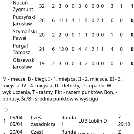
Nocuń
32
2
3
0
0
3
0
0
0
0
3
1
1
Zygmunt
Puczyński
26
6
11
1
1
1
5
0
2
1
6
0
0
Jarosław
Szymański
20
2
2
0
0
1
1
0
0
0
1
0
0
Paweł
Purgal
21
6
12
0
0
4
4
2
1
1
4
0
0
Tomasz
Olszewski
19
2
3
0
0
0
2
0
0
0
0
0
0
Jarosław
M - mecze, B - biegi, I - 1. miejsca, II - 2. miejsca, III - 3.
miejsca, IV - 4. miejsca, D - defekty, U - upadki, W -
wykluczenia, T - taśmy, Pkt - razem punktów, Bon. -
bonusy, Śr./B - średnia punktów w wyścigu
05/04
Część
Runda
Z
1
LUB
Lublin
D
05/04
zasadnicza
1
29:19
20/04
Część
Runda
Z