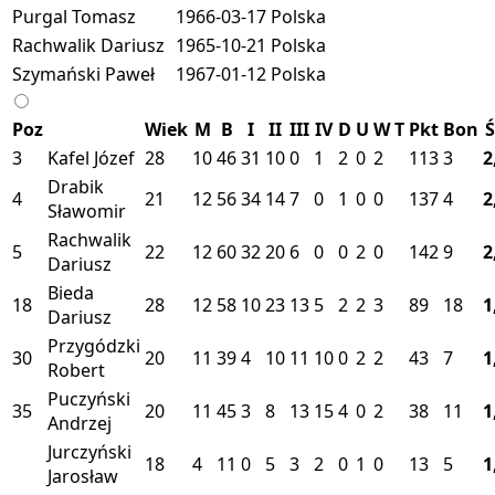
Purgal Tomasz
1966-03-17
Polska
Rachwalik Dariusz
1965-10-21
Polska
Szymański Paweł
1967-01-12
Polska
Poz
Wiek
M
B
I
II
III
IV
D
U
W
T
Pkt
Bon
Ś
3
Kafel Józef
28
10
46
31
10
0
1
2
0
2
113
3
2
Drabik
4
21
12
56
34
14
7
0
1
0
0
137
4
2
Sławomir
Rachwalik
5
22
12
60
32
20
6
0
0
2
0
142
9
2
Dariusz
Bieda
18
28
12
58
10
23
13
5
2
2
3
89
18
1
Dariusz
Przygódzki
30
20
11
39
4
10
11
10
0
2
2
43
7
1
Robert
Puczyński
35
20
11
45
3
8
13
15
4
0
2
38
11
1
Andrzej
Jurczyński
18
4
11
0
5
3
2
0
1
0
13
5
1
Jarosław