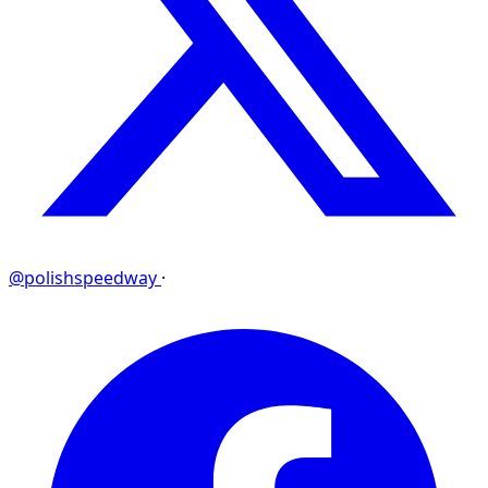
@polishspeedway
·