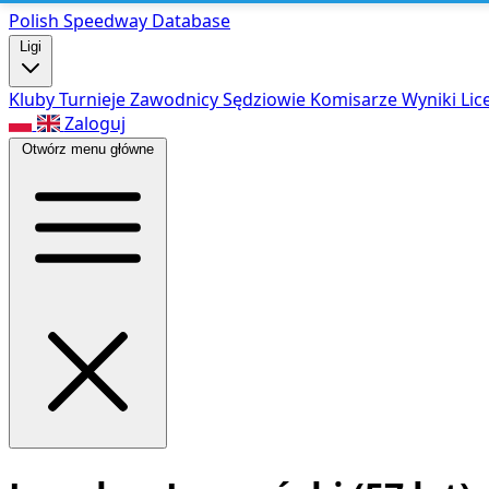
Polish Speed
way Database
Ligi
Kluby
Turnieje
Zawodnicy
Sędziowie
Komisarze
Wyniki
Lic
Zaloguj
Otwórz menu główne