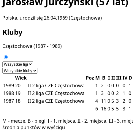
Jarosław Jurczyński
(57 lat)
Polska, urodził się 26.04.1969 (Częstochowa)
Kluby
Częstochowa
(1987 - 1989)
Wiek
Poz
M
B
I
II
III
IV
D
1989
20
II
2 liga
CZE
Częstochowa
1
2
0
0
0
0
1
1988
19
II
2 liga
CZE
Częstochowa
1
3
0
0
2
1
0
1987
18
II
2 liga
CZE
Częstochowa
4
11
0
5
3
2
0
6
16
0
5
5
3
1
M - mecze, B - biegi, I - 1. miejsca, II - 2. miejsca, III - 3. 
średnia punktów w wyścigu