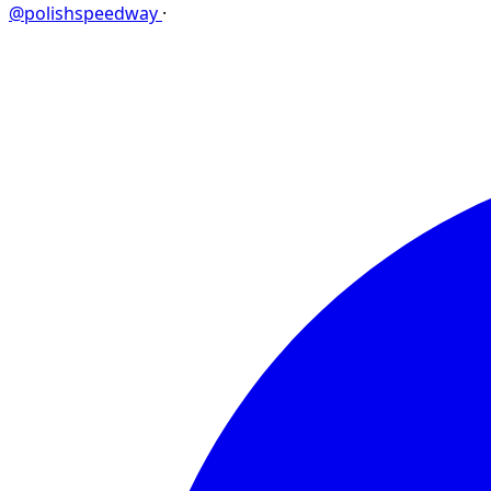
@polishspeedway
·