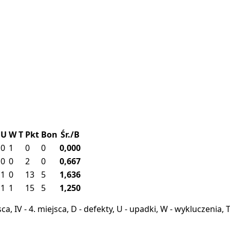
U
W
T
Pkt
Bon
Śr./B
0
1
0
0
0,000
0
0
2
0
0,667
1
0
13
5
1,636
1
1
15
5
1,250
miejsca, IV - 4. miejsca, D - defekty, U - upadki, W - wykluczeni