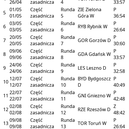
26/04
zasadnicza
4
33:57
01/05
Część
Runda
ZIE
Zielona
P
5
01/05
zasadnicza
5
Góra
W
36:54
03/05
Część
Runda
P
6
RYB
Rybnik
W
03/05
zasadnicza
6
26:64
20/05
Część
Runda
P
7
GOR
Gorzów
D
20/05
zasadnicza
7
30:60
09/06
Część
Runda
P
8
GDA
Gdańsk
W
09/06
zasadnicza
8
33:57
24/06
Część
Runda
P
9
LES
Leszno
D
24/06
zasadnicza
9
32:58
12/07
Część
Runda
BYD
Bydgoszcz
P
10
12/07
zasadnicza
10
D
40:49
22/07
Część
Runda
P
11
GNI
Gniezno
W
22/07
zasadnicza
11
42:48
02/08
Część
Runda
Z
12
RZE
Rzeszów
D
02/08
zasadnicza
12
48:42
09/08
Część
Runda
P
13
TOR
Toruń
W
09/08
zasadnicza
13
26:64