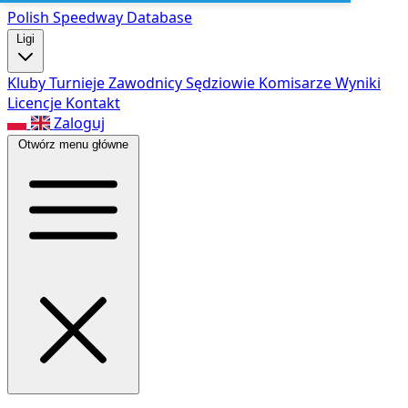
Polish Speed
way Database
Ligi
Kluby
Turnieje
Zawodnicy
Sędziowie
Komisarze
Wyniki
Licencje
Kontakt
Zaloguj
Otwórz menu główne