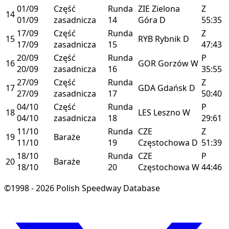
01/09
Część
Runda
ZIE
Zielona
Z
14
01/09
zasadnicza
14
Góra
D
55:35
17/09
Część
Runda
Z
15
RYB
Rybnik
D
17/09
zasadnicza
15
47:43
20/09
Część
Runda
P
16
GOR
Gorzów
W
20/09
zasadnicza
16
35:55
27/09
Część
Runda
Z
17
GDA
Gdańsk
D
27/09
zasadnicza
17
50:40
04/10
Część
Runda
P
18
LES
Leszno
W
04/10
zasadnicza
18
29:61
11/10
Runda
CZE
Z
19
Baraże
11/10
19
Częstochowa
D
51:39
18/10
Runda
CZE
P
20
Baraże
18/10
20
Częstochowa
W
44:46
©1998 - 2026 Polish Speedway Database