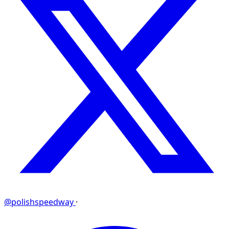
@polishspeedway
·