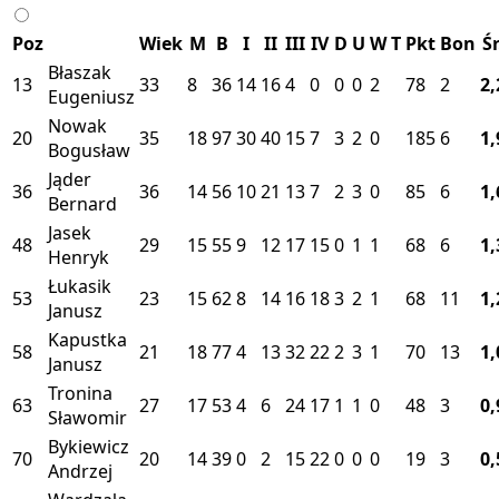
Poz
Wiek
M
B
I
II
III
IV
D
U
W
T
Pkt
Bon
Śr
Błaszak
13
33
8
36
14
16
4
0
0
0
2
78
2
2,
Eugeniusz
Nowak
20
35
18
97
30
40
15
7
3
2
0
185
6
1,
Bogusław
Jąder
36
36
14
56
10
21
13
7
2
3
0
85
6
1,
Bernard
Jasek
48
29
15
55
9
12
17
15
0
1
1
68
6
1,
Henryk
Łukasik
53
23
15
62
8
14
16
18
3
2
1
68
11
1,
Janusz
Kapustka
58
21
18
77
4
13
32
22
2
3
1
70
13
1,
Janusz
Tronina
63
27
17
53
4
6
24
17
1
1
0
48
3
0,
Sławomir
Bykiewicz
70
20
14
39
0
2
15
22
0
0
0
19
3
0,
Andrzej