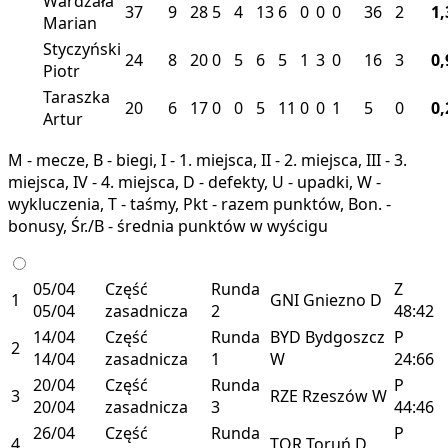
Wardzała
37
9
28
5
4
13
6
0
0
0
36
2
1,
Marian
Styczyński
24
8
20
0
5
6
5
1
3
0
16
3
0,
Piotr
Taraszka
20
6
17
0
0
5
11
0
0
1
5
0
0,
Artur
M - mecze, B - biegi, I - 1. miejsca, II - 2. miejsca, III - 3.
miejsca, IV - 4. miejsca, D - defekty, U - upadki, W -
wykluczenia, T - taśmy, Pkt - razem punktów, Bon. -
bonusy, Śr./B - średnia punktów w wyścigu
05/04
Część
Runda
Z
1
GNI
Gniezno
D
05/04
zasadnicza
2
48:42
14/04
Część
Runda
BYD
Bydgoszcz
P
2
14/04
zasadnicza
1
W
24:66
20/04
Część
Runda
P
3
RZE
Rzeszów
W
20/04
zasadnicza
3
44:46
26/04
Część
Runda
P
4
TOR
Toruń
D