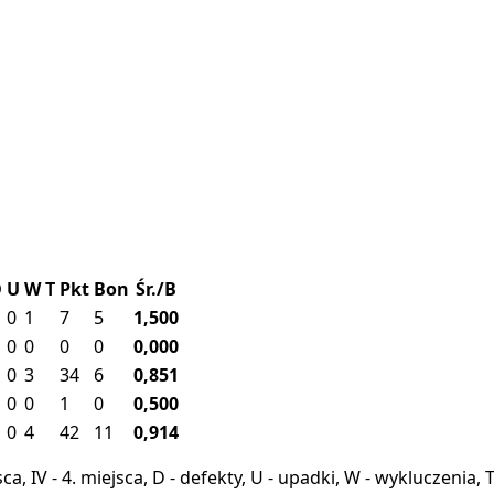
D
U
W
T
Pkt
Bon
Śr./B
0
1
7
5
1,500
0
0
0
0
0,000
0
3
34
6
0,851
0
0
1
0
0,500
0
4
42
11
0,914
miejsca, IV - 4. miejsca, D - defekty, U - upadki, W - wykluczeni