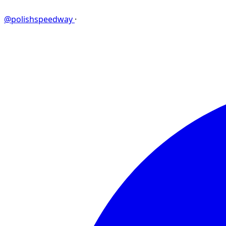
@polishspeedway
·