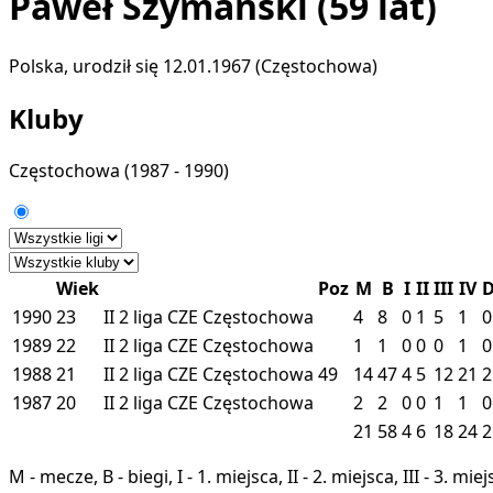
Paweł Szymański
(59 lat)
Polska, urodził się 12.01.1967 (Częstochowa)
Kluby
Częstochowa
(1987 - 1990)
Wiek
Poz
M
B
I
II
III
IV
1990
23
II
2 liga
CZE
Częstochowa
4
8
0
1
5
1
0
1989
22
II
2 liga
CZE
Częstochowa
1
1
0
0
0
1
0
1988
21
II
2 liga
CZE
Częstochowa
49
14
47
4
5
12
21
2
1987
20
II
2 liga
CZE
Częstochowa
2
2
0
0
1
1
0
21
58
4
6
18
24
2
M - mecze, B - biegi, I - 1. miejsca, II - 2. miejsca, III - 3. 