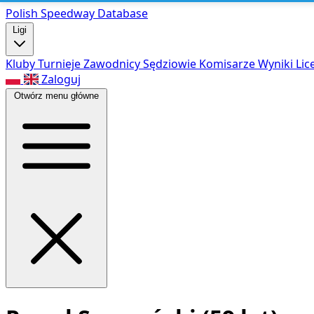
Polish Speed
way Database
Ligi
Kluby
Turnieje
Zawodnicy
Sędziowie
Komisarze
Wyniki
Lic
Zaloguj
Otwórz menu główne