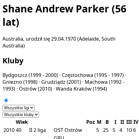
Shane Andrew Parker
(56
lat)
Australia, urodził się 29.04.1970 (Adelaide, South
Australia)
Kluby
Bydgoszcz
(1999 - 2000) ·
Częstochowa
(1995 - 1997) ·
Gniezno
(1998) ·
Grudziądz
(2001) ·
Machowa
(1992 -
1993) ·
Ostrów
(2010) ·
Wanda Kraków
(1994)
Wiek
Poz
M
B
I
II
III
IV
2010
40
II
2 liga
OST
Ostrów
5
25
5
4
10
6
GRU