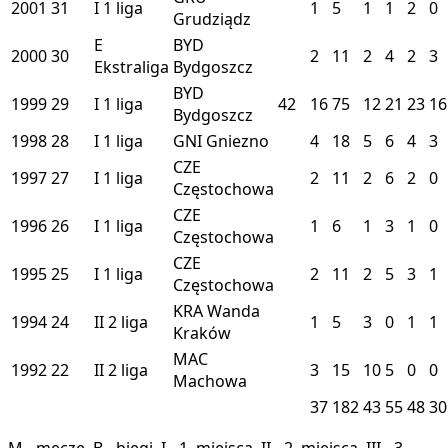
2001
31
I
1 liga
1
5
1
1
2
0
Grudziądz
E
BYD
2000
30
2
11
2
4
2
3
Ekstraliga
Bydgoszcz
BYD
1999
29
I
1 liga
42
16
75
12
21
23
16
Bydgoszcz
1998
28
I
1 liga
GNI
Gniezno
4
18
5
6
4
3
CZE
1997
27
I
1 liga
2
11
2
6
2
0
Częstochowa
CZE
1996
26
I
1 liga
1
6
1
3
1
0
Częstochowa
CZE
1995
25
I
1 liga
2
11
2
5
3
1
Częstochowa
KRA
Wanda
1994
24
II
2 liga
1
5
3
0
1
1
Kraków
MAC
1992
22
II
2 liga
3
15
10
5
0
0
Machowa
37
182
43
55
48
30
M - mecze, B - biegi, I - 1. miejsca, II - 2. miejsca, III - 3.