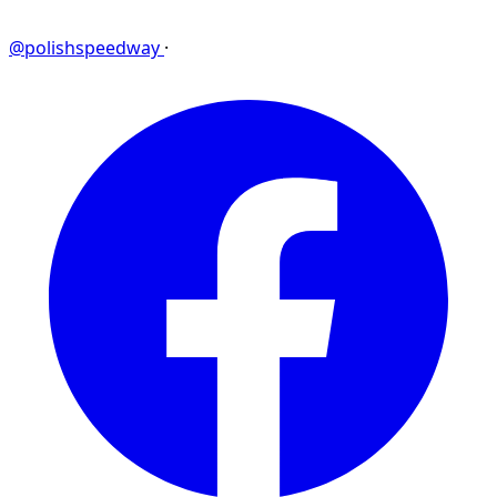
@polishspeedway
·