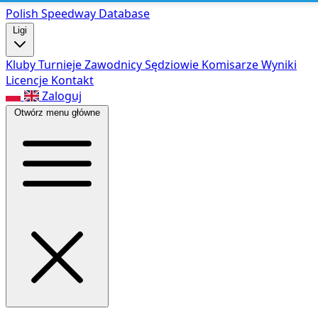
Polish Speed
way Database
Ligi
Kluby
Turnieje
Zawodnicy
Sędziowie
Komisarze
Wyniki
Licencje
Kontakt
Zaloguj
Otwórz menu główne