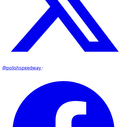
@polishspeedway
·