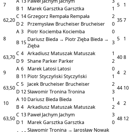
A
13
Paweł Jachym
Jachym
3
7
5
1
B
1
Marek Garsztka
Garsztka
1
C
14
Grzegorz Rempała
Rempała
2
62,20
35
7
D
2
Przemysław Brucheiser
Brucheiser
0
A
3
Piotr Kociemba
Kociemba
0
8
5
1
Dariusz Bieda → Piotr Zięba
Bieda →
B
15
3
Zięba
C
4
Arkadiusz Matuszak
Matuszak
1
63,70
40
8
D
9
Shane Parker
Parker
2
A
6
Marek Latosi
Latosi
0
9
4
2
B
11
Piotr Styczyński
Styczyński
1
C
5
Jacek Brucheiser
Brucheiser
2
63,50
44
10
D
12
Sławomir Tronina
Tronina
3
A
10
Dariusz Bieda
Bieda
1
10
4
2
B
4
Arkadiusz Matuszak
Matuszak
2
C
13
Paweł Jachym
Jachym
3
63,50
48
12
D
1
Marek Garsztka
Garsztka
0
Sławomir Tronina → Jarosław Nowak