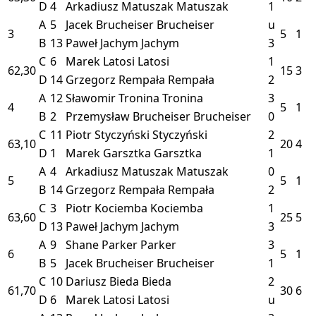
D
4
Arkadiusz Matuszak
Matuszak
1
A
5
Jacek Brucheiser
Brucheiser
u
3
5
1
B
13
Paweł Jachym
Jachym
3
C
6
Marek Latosi
Latosi
1
62,30
15
3
D
14
Grzegorz Rempała
Rempała
2
A
12
Sławomir Tronina
Tronina
3
4
5
1
B
2
Przemysław Brucheiser
Brucheiser
0
C
11
Piotr Styczyński
Styczyński
2
63,10
20
4
D
1
Marek Garsztka
Garsztka
1
A
4
Arkadiusz Matuszak
Matuszak
0
5
5
1
B
14
Grzegorz Rempała
Rempała
2
C
3
Piotr Kociemba
Kociemba
1
63,60
25
5
D
13
Paweł Jachym
Jachym
3
A
9
Shane Parker
Parker
3
6
5
1
B
5
Jacek Brucheiser
Brucheiser
1
C
10
Dariusz Bieda
Bieda
2
61,70
30
6
D
6
Marek Latosi
Latosi
u