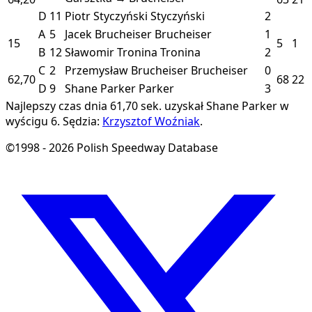
D
11
Piotr Styczyński
Styczyński
2
A
5
Jacek Brucheiser
Brucheiser
1
15
5
1
B
12
Sławomir Tronina
Tronina
2
C
2
Przemysław Brucheiser
Brucheiser
0
62,70
68
22
D
9
Shane Parker
Parker
3
Najlepszy czas dnia 61,70 sek. uzyskał Shane Parker w
wyścigu 6.
Sędzia:
Krzysztof Woźniak
.
©1998 - 2026 Polish Speedway Database