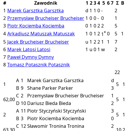
#
Zawodnik
1
2
3
4
5
6
7
Σ
B
1
Marek Garsztka
Garsztka
d
1
1
0
-
2
2
Przemysław Brucheiser
Brucheiser
1
0
0
-
0
1
3
Piotr Kociemba
Kociemba
0
1
0
2
2
5
*
4
Arkadiusz Matuszak
Matuszak
1
0
1
2
0
5
1
1
5
Jacek Brucheiser
Brucheiser
u
1
2
2
1
1
7
6
Marek Latosi
Latosi
1
u
0
1
w
2
7
Paweł Dymny
Dymny
8
Tomasz Potasznik
Potasznik
22
A
1
Marek Garsztka
Garsztka
d
1
5
1
B
9
Shane Parker
Parker
3
C
2
Przemysław Brucheiser
Brucheiser
1
62,00
5
1
D
10
Dariusz Bieda
Bieda
2
A
11
Piotr Styczyński
Styczyński
3
2
5
1
B
3
Piotr Kociemba
Kociemba
0
C
12
Sławomir Tronina
Tronina
2
63,30
10
2