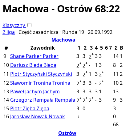
Machowa - Ostrów 68:22
Klasyczny
2 liga
·
Część zasadnicza ·
Runda 19 ·
20.09.1992
Machowa
#
Zawodnik
1
2
3
4
5
6
7
Σ
B
*
9
Shane Parker
Parker
3
3
3
3
14
1
2
*
*
10
Dariusz Bieda
Bieda
-
1
3
8
2
2
2
*
*
11
Piotr Styczyński
Styczyński
3
1
3
11
2
2
2
*
*
12
Sławomir Tronina
Tronina
3
3
-
10
2
2
2
13
Paweł Jachym
Jachym
3
3
3
3
1
13
*
*
*
14
Grzegorz Rempała
Rempała
-
3
9
3
2
2
2
15
Piotr Zięba
Zięba
3
0
3
16
Jarosław Nowak
Nowak
u
0
68
Ostrów