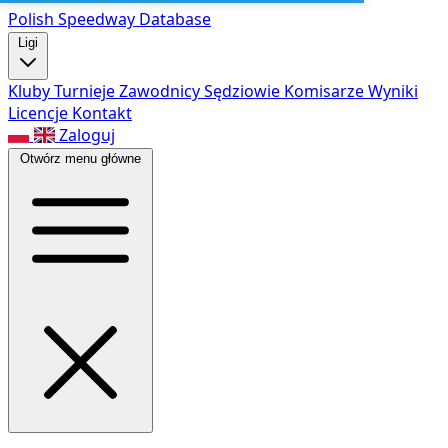
Polish Speed
way Database
Ligi
Kluby
Turnieje
Zawodnicy
Sędziowie
Komisarze
Wyniki
Licencje
Kontakt
Zaloguj
Otwórz menu główne