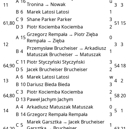
A
16
u
Tronina → Nowak
11
3
3
B
6
Marek Latosi
Latosi
1
C
9
Shane Parker
Parker
3
61,80
51
15
D
3
Piotr Kociemba
Kociemba
2
Grzegorz Rempała → Piotr Zięba
A
15
0
Rempała → Zięba
12
3
3
Przemysław Brucheiser → Arkadiusz
B
4
1
Matuszak
Brucheiser → Matuszak
C
11
Piotr Styczyński
Styczyński
3
64,90
54
18
D
5
Jacek Brucheiser
Brucheiser
2
A
6
Marek Latosi
Latosi
w
13
4
2
B
10
Dariusz Bieda
Bieda
3
C
3
Piotr Kociemba
Kociemba
2
64,80
58
20
D
13
Paweł Jachym
Jachym
1
A
4
Arkadiusz Matuszak
Matuszak
0
14
5
1
B
14
Grzegorz Rempała
Rempała
3
Marek Garsztka → Jacek Brucheiser
C
5
1
Garsztka → Brucheiser
64,20
63
21