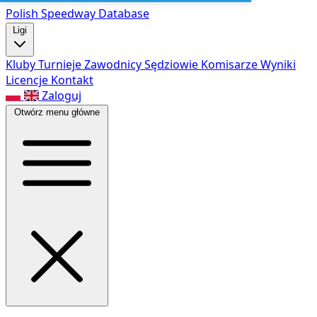
Polish Speed
way Database
Ligi
Kluby
Turnieje
Zawodnicy
Sędziowie
Komisarze
Wyniki
Licencje
Kontakt
Zaloguj
Otwórz menu główne