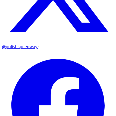
@polishspeedway
·