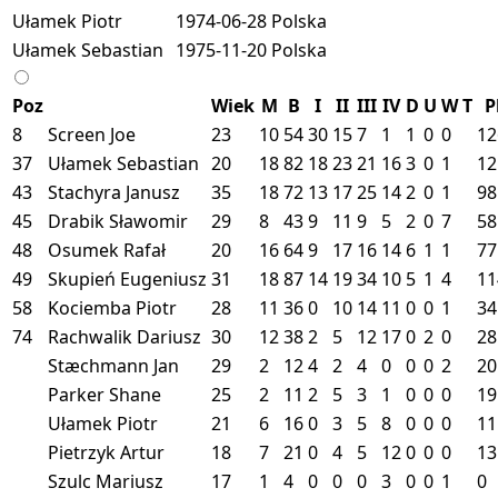
Ułamek Piotr
1974-06-28
Polska
Ułamek Sebastian
1975-11-20
Polska
Poz
Wiek
M
B
I
II
III
IV
D
U
W
T
P
8
Screen Joe
23
10
54
30
15
7
1
1
0
0
12
37
Ułamek Sebastian
20
18
82
18
23
21
16
3
0
1
12
43
Stachyra Janusz
35
18
72
13
17
25
14
2
0
1
98
45
Drabik Sławomir
29
8
43
9
11
9
5
2
0
7
58
48
Osumek Rafał
20
16
64
9
17
16
14
6
1
1
77
49
Skupień Eugeniusz
31
18
87
14
19
34
10
5
1
4
11
58
Kociemba Piotr
28
11
36
0
10
14
11
0
0
1
34
74
Rachwalik Dariusz
30
12
38
2
5
12
17
0
2
0
28
Stæchmann Jan
29
2
12
4
2
4
0
0
0
2
20
Parker Shane
25
2
11
2
5
3
1
0
0
0
19
Ułamek Piotr
21
6
16
0
3
5
8
0
0
0
11
Pietrzyk Artur
18
7
21
0
4
5
12
0
0
0
13
Szulc Mariusz
17
1
4
0
0
0
3
0
0
1
0