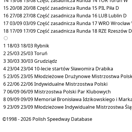
14
15/08
15/08
Część zasadnicza
Runda 14
TOR
Toruń
W
15
20/08
20/08
Część zasadnicza
Runda 15
PIL
Piła
D
16
27/08
27/08
Część zasadnicza
Runda 16
LUB
Lublin
D
17
03/09
03/09
Część zasadnicza
Runda 17
WRO
Wrocław
18
17/09
17/09
Część zasadnicza
Runda 18
RZE
Rzeszów
D
1
18/03
18/03
Rybnik
2
25/03
25/03
Toruń
3
30/03
30/03
Grudziądz
4
23/04
23/04
10-lecie startów Sławomira Drabika
5
23/05
23/05
Młodzieżowe Drużynowe Mistrzostwa Polsk
6
22/06
22/06
Indywidualne Mistrzostwa Polski
7
06/09
06/09
Mistrzostwa Polski Par Klubowych
8
09/09
09/09
Memoriał Bronisława Idzikowskiego i Mark
9
23/09
23/09
Młodzieżowe Indywidualne Mistrzostwa Ślą
©1998 - 2026 Polish Speedway Database