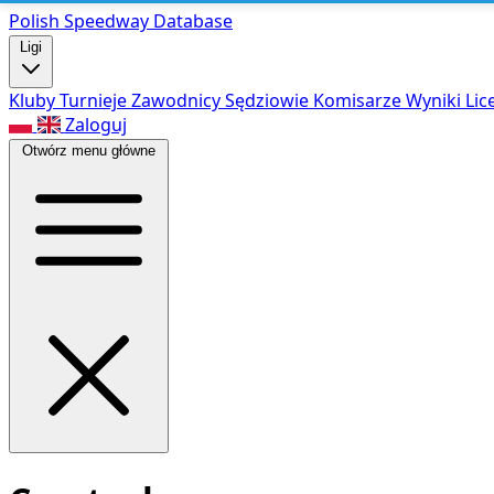
Polish Speed
way Database
Ligi
Kluby
Turnieje
Zawodnicy
Sędziowie
Komisarze
Wyniki
Lic
Zaloguj
Otwórz menu główne