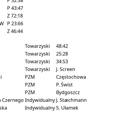
P
32:58
P
43:47
Z
72:18
W
P
23:66
Z
46:44
Towarzyski
48:42
Towarzyski
25:28
Towarzyski
34:53
Towarzyski
J. Screen
i
PZM
Częstochowa
PZM
P. Świst
PZM
Bydgoszcz
a Czernego
Indywidualny
J. Stæchmann
ska
Indywidualny
S. Ułamek