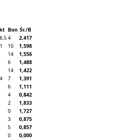
kt
Bon
Śr./B
6.5
4
2,417
1
10
1,598
14
1,556
6
1,488
14
1,422
4
7
1,391
6
1,111
4
0,842
2
1,833
0
1,727
3
0,875
5
0,857
0
0,000