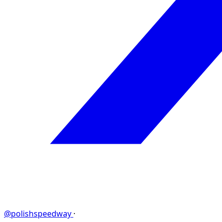
@polishspeedway
·