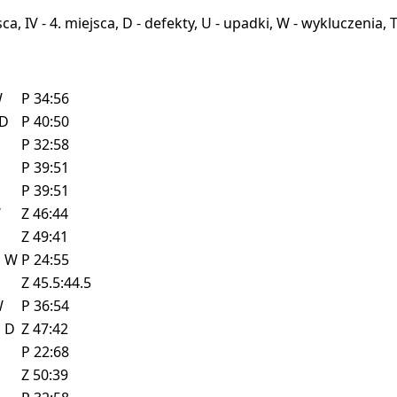
miejsca, IV - 4. miejsca, D - defekty, U - upadki, W - wykluczeni
W
P
34:56
D
P
40:50
P
32:58
P
39:51
P
39:51
W
Z
46:44
Z
49:41
z
W
P
24:55
D
Z
45.5:44.5
W
P
36:54
z
D
Z
47:42
P
22:68
Z
50:39