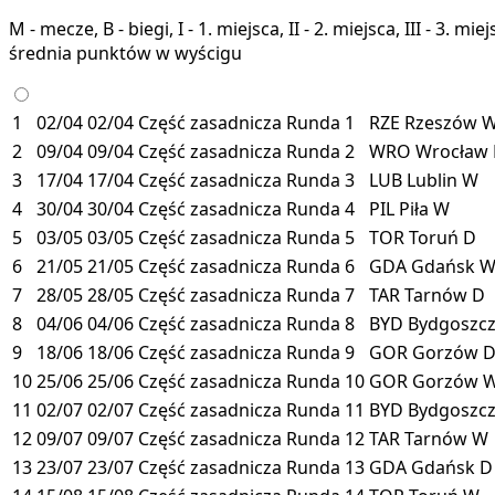
M - mecze, B - biegi, I - 1. miejsca, II - 2. miejsca, III - 3. 
średnia punktów w wyścigu
1
02/04
02/04
Część zasadnicza
Runda 1
RZE
Rzeszów
2
09/04
09/04
Część zasadnicza
Runda 2
WRO
Wrocław
3
17/04
17/04
Część zasadnicza
Runda 3
LUB
Lublin
W
4
30/04
30/04
Część zasadnicza
Runda 4
PIL
Piła
W
5
03/05
03/05
Część zasadnicza
Runda 5
TOR
Toruń
D
6
21/05
21/05
Część zasadnicza
Runda 6
GDA
Gdańsk
7
28/05
28/05
Część zasadnicza
Runda 7
TAR
Tarnów
D
8
04/06
04/06
Część zasadnicza
Runda 8
BYD
Bydgoszc
9
18/06
18/06
Część zasadnicza
Runda 9
GOR
Gorzów
10
25/06
25/06
Część zasadnicza
Runda 10
GOR
Gorzów
11
02/07
02/07
Część zasadnicza
Runda 11
BYD
Bydgoszc
12
09/07
09/07
Część zasadnicza
Runda 12
TAR
Tarnów
W
13
23/07
23/07
Część zasadnicza
Runda 13
GDA
Gdańsk
D