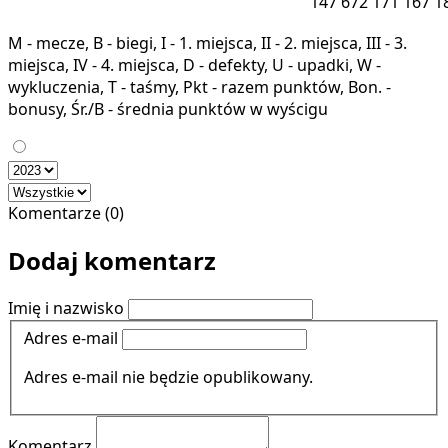
147
672
171
167
1
M - mecze, B - biegi, I - 1. miejsca, II - 2. miejsca, III - 3.
miejsca, IV - 4. miejsca, D - defekty, U - upadki, W -
wykluczenia, T - taśmy, Pkt - razem punktów, Bon. -
bonusy, Śr./B - średnia punktów w wyścigu
Komentarze (0)
Dodaj komentarz
Imię i nazwisko
Adres e-mail
Adres e-mail nie będzie opublikowany.
Komentarz