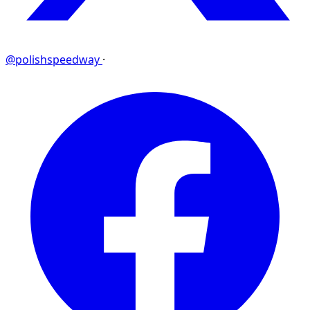
@polishspeedway
·