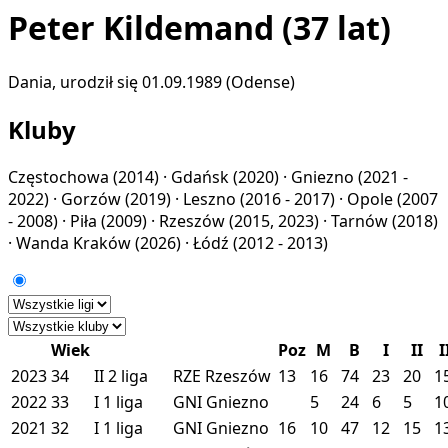
Peter Kildemand
(37 lat)
Dania, urodził się 01.09.1989 (Odense)
Kluby
Częstochowa
(2014) ·
Gdańsk
(2020) ·
Gniezno
(2021 -
2022) ·
Gorzów
(2019) ·
Leszno
(2016 - 2017) ·
Opole
(2007
- 2008) ·
Piła
(2009) ·
Rzeszów
(2015, 2023) ·
Tarnów
(2018)
·
Wanda Kraków
(2026) ·
Łódź
(2012 - 2013)
Wiek
Poz
M
B
I
II
I
2023
34
II
2 liga
RZE
Rzeszów
13
16
74
23
20
1
2022
33
I
1 liga
GNI
Gniezno
5
24
6
5
1
2021
32
I
1 liga
GNI
Gniezno
16
10
47
12
15
1