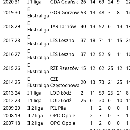
2020
31
I
1 liga
GDA
Gdańsk
26
14
69
24
9
2
E
2019
30
GOR
Gorzów
53
13
48
3
8
1
Ekstraliga
E
2018
29
TAR
Tarnów
40
13
52
6
13
1
Ekstraliga
E
2017
28
LES
Leszno
37
18
71
11
15
2
Ekstraliga
E
2016
27
LES
Leszno
37
12
52
9
11
1
Ekstraliga
E
2015
26
RZE
Rzeszów
15
12
62
25
12
1
Ekstraliga
E
CZE
2014
25
20
13
73
21
25
1
Ekstraliga
Częstochowa
2013
24
I
1 liga
LOD
Łódź
2
11
59
25
21
8
2012
23
I
1 liga
LOD
Łódź
25
6
30
6
10
1
2009
20
II
2 liga
PIL
Piła
1
2
0
0
1
2008
19
II
2 liga
OPO
Opole
2
7
0
3
1
2007
18
II
2 liga
OPO
Opole
1
2
0
0
1