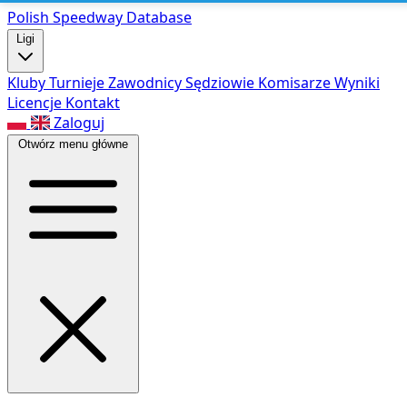
Polish Speed
way Database
Ligi
Kluby
Turnieje
Zawodnicy
Sędziowie
Komisarze
Wyniki
Licencje
Kontakt
Zaloguj
Otwórz menu główne