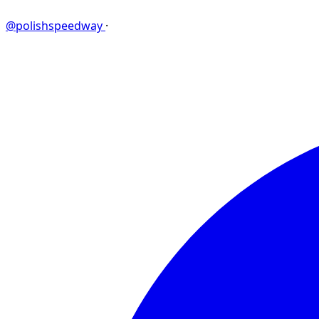
@polishspeedway
·