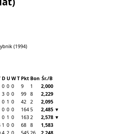
lat)
ybnik
(1994)
V
D
U
W
T
Pkt
Bon
Śr./B
0
0
0
9
1
2,000
3
0
0
99
8
2,229
0
1
0
42
2
2,095
0
0
0
164
5
2,485
▼
0
1
0
163
2
2,578
▼
4
1
0
0
68
8
1,583
0
4
2
0
545
26
2,248