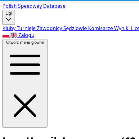
Polish Speed
way Database
Ligi
Kluby
Turnieje
Zawodnicy
Sędziowie
Komisarze
Wyniki
Lic
Zaloguj
Otwórz menu główne