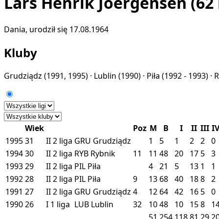
Lars Henrik Joergensen
(62 
Dania, urodził się 17.08.1964
Kluby
Grudziądz
(1991, 1995) ·
Lublin
(1990) ·
Piła
(1992 - 1993) ·
R
Wiek
Poz
M
B
I
II
III
I
1995
31
II
2 liga
GRU
Grudziądz
1
5
1
2
2
0
1994
30
II
2 liga
RYB
Rybnik
11
11
48
20
17
5
3
1993
29
II
2 liga
PIL
Piła
4
21
5
13
1
1
1992
28
II
2 liga
PIL
Piła
9
13
68
40
18
8
2
1991
27
II
2 liga
GRU
Grudziądz
4
12
64
42
16
5
0
1990
26
I
1 liga
LUB
Lublin
32
10
48
10
15
8
1
51
254
118
81
29
2