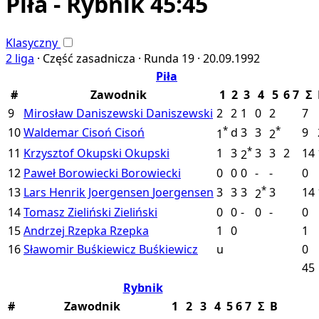
Piła - Rybnik 45:45
Klasyczny
2 liga
·
Część zasadnicza ·
Runda 19 ·
20.09.1992
Piła
#
Zawodnik
1
2
3
4
5
6
7
Σ
9
Mirosław Daniszewski
Daniszewski
2
2
1
0
2
7
*
*
10
Waldemar Cisoń
Cisoń
d
3
3
9
1
2
*
11
Krzysztof Okupski
Okupski
1
3
3
3
2
14
2
12
Paweł Borowiecki
Borowiecki
0
0
0
-
-
0
*
13
Lars Henrik Joergensen
Joergensen
3
3
3
3
14
2
14
Tomasz Zieliński
Zieliński
0
0
-
0
-
0
15
Andrzej Rzepka
Rzepka
1
0
1
16
Sławomir Buśkiewicz
Buśkiewicz
u
0
45
Rybnik
#
Zawodnik
1
2
3
4
5
6
7
Σ
B