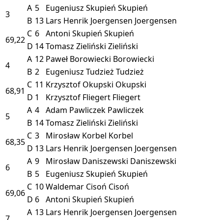
A
5
Eugeniusz Skupień
Skupień
3
B
13
Lars Henrik Joergensen
Joergensen
C
6
Antoni Skupień
Skupień
69,22
D
14
Tomasz Zieliński
Zieliński
A
12
Paweł Borowiecki
Borowiecki
4
B
2
Eugeniusz Tudzież
Tudzież
C
11
Krzysztof Okupski
Okupski
68,91
D
1
Krzysztof Fliegert
Fliegert
A
4
Adam Pawliczek
Pawliczek
5
B
14
Tomasz Zieliński
Zieliński
C
3
Mirosław Korbel
Korbel
68,35
D
13
Lars Henrik Joergensen
Joergensen
A
9
Mirosław Daniszewski
Daniszewski
6
B
5
Eugeniusz Skupień
Skupień
C
10
Waldemar Cisoń
Cisoń
69,06
D
6
Antoni Skupień
Skupień
A
13
Lars Henrik Joergensen
Joergensen
7