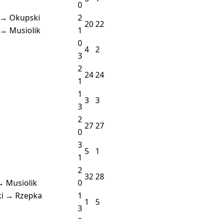
0
i → Okupski
2
20
22
 → Musiolik
1
0
4
2
3
2
24
24
1
1
3
3
3
2
27
27
0
3
5
1
1
2
32
28
→ Musiolik
0
ki → Rzepka
1
1
5
3