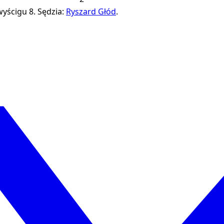
wyścigu 8.
Sędzia:
Ryszard Głód
.