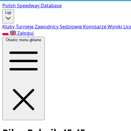
Polish Speed
way Database
Ligi
Kluby
Turnieje
Zawodnicy
Sędziowie
Komisarze
Wyniki
Lic
Zaloguj
Otwórz menu główne