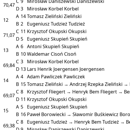
C
9
Mirosław Daniszewski
Daniszewski
70,47
D
3
Mirosław Korbel
Korbel
A
14
Tomasz Zieliński
Zieliński
12
B
2
Eugeniusz Tudzież
Tudzież
C
11
Krzysztof Okupski
Okupski
71,07
D
5
Eugeniusz Skupień
Skupień
A
6
Antoni Skupień
Skupień
13
B
10
Waldemar Cisoń
Cisoń
C
3
Mirosław Korbel
Korbel
69,84
D
13
Lars Henrik Joergensen
Joergensen
A
4
Adam Pawliczek
Pawliczek
14
B
15
Tomasz Zieliński → Andrzej Rzepka
Zieliński →
C
8
Krzysztof Fliegert → Henryk Bem
Fliegert → B
69,07
D
11
Krzysztof Okupski
Okupski
A
5
Eugeniusz Skupień
Skupień
15
B
16
Paweł Borowiecki → Sławomir Buśkiewicz
Boro
C
8
Eugeniusz Tudzież → Henryk Bem
Tudzież → 
69,38
D
9
Mirosław Daniszewski
Daniszewski