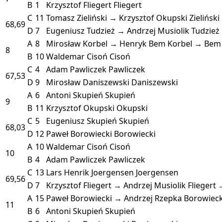
B
1
Krzysztof Fliegert
Fliegert
C
11
Tomasz Zieliński → Krzysztof Okupski
Zielińsk
68,69
D
7
Eugeniusz Tudzież → Andrzej Musiolik
Tudzież
A
8
Mirosław Korbel → Henryk Bem
Korbel → Bem
8
B
10
Waldemar Cisoń
Cisoń
C
4
Adam Pawliczek
Pawliczek
67,53
D
9
Mirosław Daniszewski
Daniszewski
A
6
Antoni Skupień
Skupień
9
B
11
Krzysztof Okupski
Okupski
C
5
Eugeniusz Skupień
Skupień
68,03
D
12
Paweł Borowiecki
Borowiecki
A
10
Waldemar Cisoń
Cisoń
10
B
4
Adam Pawliczek
Pawliczek
C
13
Lars Henrik Joergensen
Joergensen
69,56
D
7
Krzysztof Fliegert → Andrzej Musiolik
Fliegert 
A
15
Paweł Borowiecki → Andrzej Rzepka
Borowiec
11
B
6
Antoni Skupień
Skupień