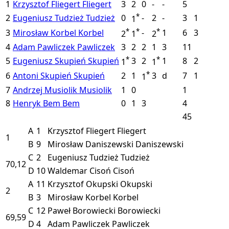
1
Krzysztof Fliegert
Fliegert
3
2
0
-
-
5
*
2
Eugeniusz Tudzież
Tudzież
0
-
2
-
3
1
1
*
*
*
3
Mirosław Korbel
Korbel
-
1
6
3
2
1
2
4
Adam Pawliczek
Pawliczek
3
2
2
1
3
11
*
*
5
Eugeniusz Skupień
Skupień
3
2
1
8
2
1
1
*
6
Antoni Skupień
Skupień
2
1
3
d
7
1
1
7
Andrzej Musiolik
Musiolik
1
0
1
8
Henryk Bem
Bem
0
1
3
4
45
A
1
Krzysztof Fliegert
Fliegert
1
B
9
Mirosław Daniszewski
Daniszewski
C
2
Eugeniusz Tudzież
Tudzież
70,12
D
10
Waldemar Cisoń
Cisoń
A
11
Krzysztof Okupski
Okupski
2
B
3
Mirosław Korbel
Korbel
C
12
Paweł Borowiecki
Borowiecki
69,59
D
4
Adam Pawliczek
Pawliczek