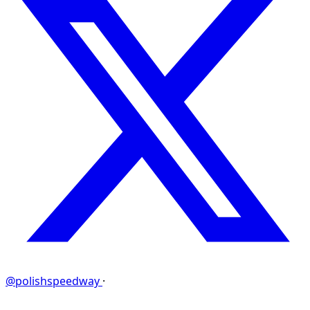
@polishspeedway
·