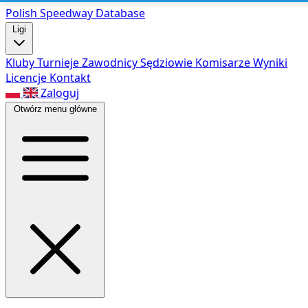
Polish Speed
way Database
Ligi
Kluby
Turnieje
Zawodnicy
Sędziowie
Komisarze
Wyniki
Licencje
Kontakt
Zaloguj
Otwórz menu główne