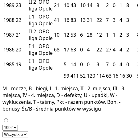
II
2
OPO
1989
23
21
10
43
10
14
8
2
0
1
8
liga
Opole
I
1
OPO
1988
22
41
16
83
13
31
22
7
3
4
3
liga
Opole
II
2
OPO
1987
21
10
12
53
6
28
12
1
1
2
3
liga
Opole
I
1
OPO
1986
20
68
17
63
0
4
22
27
4
4
2
liga
Opole
I
1
OPO
1985
19
5
14
0
0
3
7
0
4
0
liga
Opole
99
411
52
120
114
63
16
16
30
M - mecze, B - biegi, I - 1. miejsca, II - 2. miejsca, III - 3.
miejsca, IV - 4. miejsca, D - defekty, U - upadki, W -
wykluczenia, T - taśmy, Pkt - razem punktów, Bon. -
bonusy, Śr./B - średnia punktów w wyścigu