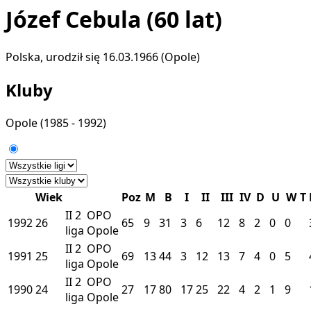
Józef Cebula
(60 lat)
Polska, urodził się 16.03.1966 (Opole)
Kluby
Opole
(1985 - 1992)
Wiek
Poz
M
B
I
II
III
IV
D
U
W
T
II
2
OPO
1992
26
65
9
31
3
6
12
8
2
0
0
liga
Opole
II
2
OPO
1991
25
69
13
44
3
12
13
7
4
0
5
liga
Opole
II
2
OPO
1990
24
27
17
80
17
25
22
4
2
1
9
liga
Opole