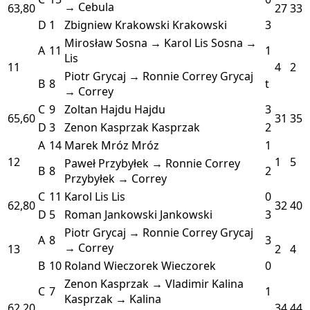
→ Cebula
63,80
27
33
D
1
Zbigniew Krakowski
Krakowski
3
Mirosław Sosna → Karol Lis
Sosna →
A
11
1
Lis
11
4
2
Piotr Grycaj → Ronnie Correy
Grycaj
B
8
t
→ Correy
C
9
Zoltan Hajdu
Hajdu
3
65,60
31
35
D
3
Zenon Kasprzak
Kasprzak
2
A
14
Marek Mróz
Mróz
1
12
1
5
Paweł Przybyłek → Ronnie Correy
B
8
2
Przybyłek → Correy
C
11
Karol Lis
Lis
0
62,80
32
40
D
5
Roman Jankowski
Jankowski
3
Piotr Grycaj → Ronnie Correy
Grycaj
A
8
3
→ Correy
13
2
4
B
10
Roland Wieczorek
Wieczorek
0
Zenon Kasprzak → Vladimir Kalina
C
7
1
Kasprzak → Kalina
62,20
34
44