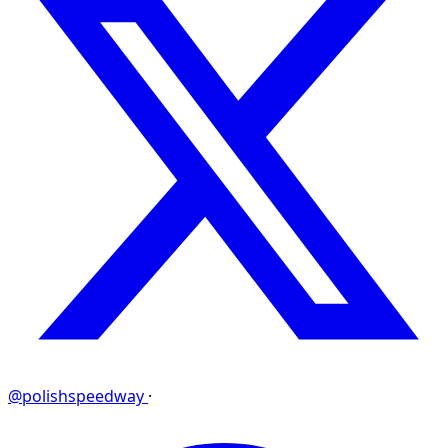
@polishspeedway
·