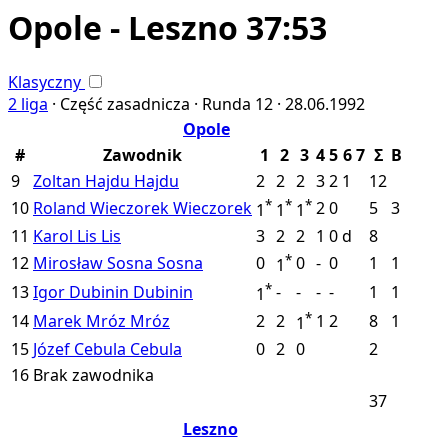
Opole - Leszno 37:53
Klasyczny
2 liga
·
Część zasadnicza ·
Runda 12 ·
28.06.1992
Opole
#
Zawodnik
1
2
3
4
5
6
7
Σ
B
9
Zoltan Hajdu
Hajdu
2
2
2
3
2
1
12
*
*
*
10
Roland Wieczorek
Wieczorek
2
0
5
3
1
1
1
11
Karol Lis
Lis
3
2
2
1
0
d
8
*
12
Mirosław Sosna
Sosna
0
0
-
0
1
1
1
*
13
Igor Dubinin
Dubinin
-
-
-
-
1
1
1
*
14
Marek Mróz
Mróz
2
2
1
2
8
1
1
15
Józef Cebula
Cebula
0
2
0
2
16
Brak zawodnika
37
Leszno