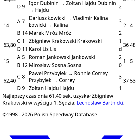
Igor Dubinin → Zoltan Hajdu
Dubinin
D
9
2
→ Hajdu
Dariusz Łowicki → Vladimir Kalina
A
7
3
Łowicki → Kalina
14
2
4
B
14
Marek Mróz
Mróz
2
C
1
Zbigniew Krakowski
Krakowski
1
63,80
36
48
D
11
Karol Lis
Lis
d
A
5
Roman Jankowski
Jankowski
2
15
1
5
B
12
Mirosław Sosna
Sosna
0
Paweł Przybyłek → Ronnie Correy
C
8
3
Przybyłek → Correy
62,40
37
53
D
9
Zoltan Hajdu
Hajdu
1
Najlepszy czas dnia 61,40 sek. uzyskał Zbigniew
Krakowski w wyścigu 1.
Sędzia:
Lechosław Bartnicki
.
©1998 - 2026 Polish Speedway Database