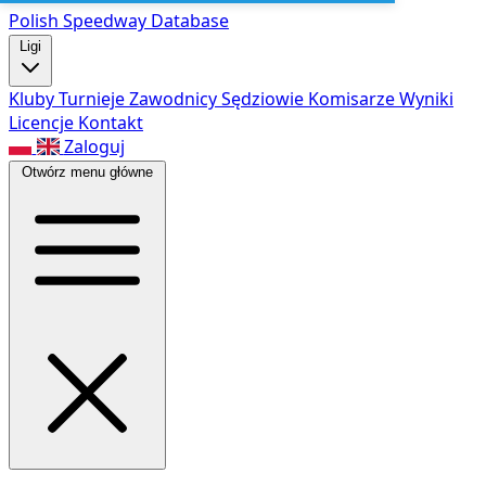
Polish Speed
way Database
Ligi
Kluby
Turnieje
Zawodnicy
Sędziowie
Komisarze
Wyniki
Licencje
Kontakt
Zaloguj
Otwórz menu główne