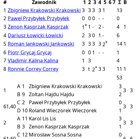
#
Zawodnik
1
2
3
4
5
6
7
Σ
B
1
Zbigniew Krakowski
Krakowski
3
3
3
3
1
13
2
Paweł Przybyłek
Przybyłek
0
0
0
-
-
0
*
3
Zenon Kasprzak
Kasprzak
1
-
2
-
4
1
1
4
Dariusz Łowicki
Łowicki
2
3
0
1
-
6
*
5
Roman Jankowski
Jankowski
3
3
3
3
14
1
2
6
Piotr Grycaj
Grycaj
0
0
1
-
-
1
7
Vladimir Kalina
Kalina
1
3
4
*
8
Ronnie Correy
Correy
3
t
3
3
11
1
2
53
A
1
Zbigniew Krakowski
Krakowski
3
1
3
3
B
9
Zoltan Hajdu
Hajdu
2
C
2
Paweł Przybyłek
Przybyłek
0
61,40
3
3
D
10
Roland Wieczorek
Wieczorek
1
A
11
Karol Lis
Lis
3
2
3
3
B
3
Zenon Kasprzak
Kasprzak
1
C
12
Mirosław Sosna
Sosna
0
61,60
6
6