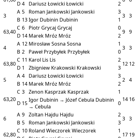
D
4
Dariusz Łowicki
Łowicki
2
A
5
Roman Jankowski
Jankowski
3
3
3
3
B
13
Igor Dubinin
Dubinin
1
C
6
Piotr Grycaj
Grycaj
0
63,40
9
9
D
14
Marek Mróz
Mróz
2
A
12
Mirosław Sosna
Sosna
1
4
3
3
B
2
Paweł Przybyłek
Przybyłek
0
C
11
Karol Lis
Lis
2
63,80
12
12
D
1
Zbigniew Krakowski
Krakowski
3
A
4
Dariusz Łowicki
Łowicki
3
5
2
4
B
14
Marek Mróz
Mróz
2
C
3
Zenon Kasprzak
Kasprzak
1
63,20
14
16
Igor Dubinin → Józef Cebula
Dubinin
D
15
0
→ Cebula
A
9
Zoltan Hajdu
Hajdu
2
6
3
3
B
5
Roman Jankowski
Jankowski
3
C
10
Roland Wieczorek
Wieczorek
1
62,80
17
19