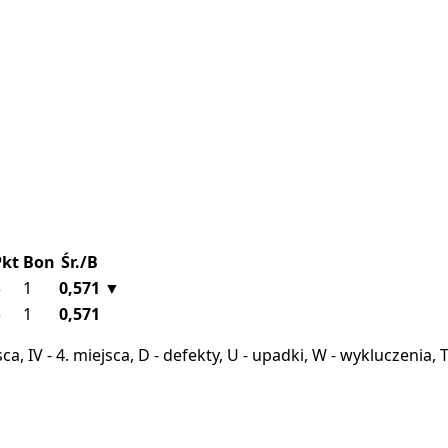
Pkt
Bon
Śr./B
3
1
0,571
▼
3
1
0,571
miejsca, IV - 4. miejsca, D - defekty, U - upadki, W - wykluczeni