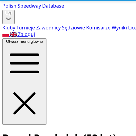
Polish Speed
way Database
Ligi
Kluby
Turnieje
Zawodnicy
Sędziowie
Komisarze
Wyniki
Lic
Zaloguj
Otwórz menu główne