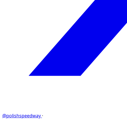
@polishspeedway
·