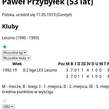
Paweł Przybyłek
(53 lat)
Polska, urodził się 11.05.1973 (Gostyń)
Kluby
Leszno
(1990 - 1993)
Wiek
Poz
M
B
I
II
III
IV
D
U
W
T
1992
19
II
2 liga
LES
Leszno
3
7
0
1
1
4
1
0
0
3
7
0
1
1
4
1
0
0
M - mecze, B - biegi, I - 1. miejsca, II - 2. miejsca, III - 3. 
średnia punktów w wyścigu