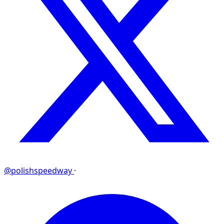
@polishspeedway
·