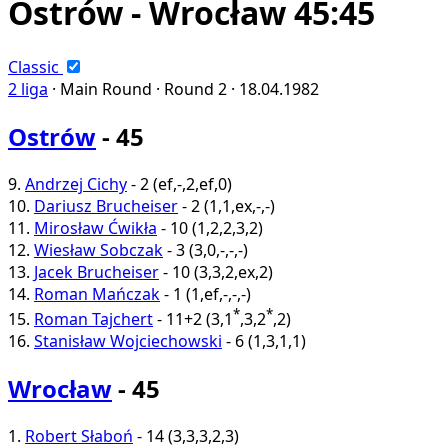
Ostrów - Wrocław 45:45
Classic
2 liga
·
Main Round ·
Round 2 ·
18.04.1982
Ostrów
- 45
9.
Andrzej Cichy
-
2
(
ef
,
-
,
2
,
ef
,
0
)
10.
Dariusz Brucheiser
-
2
(
1
,
1
,
ex
,
-
,
-
)
11.
Mirosław Ćwikła
-
10
(
1
,
2
,
2
,
3
,
2
)
12.
Wiesław Sobczak
-
3
(
3
,
0
,
-
,
-
,
-
)
13.
Jacek Brucheiser
-
10
(
3
,
3
,
2
,
ex
,
2
)
14.
Roman Mańczak
-
1
(
1
,
ef
,
-
,
-
,
-
)
*
*
15.
Roman Tajchert
-
11+2
(
3
,
1
,
3
,
2
,
2
)
16.
Stanisław Wojciechowski
-
6
(
1
,
3
,
1
,
1
)
Wrocław
- 45
1.
Robert Słaboń
-
14
(
3
,
3
,
3
,
2
,
3
)