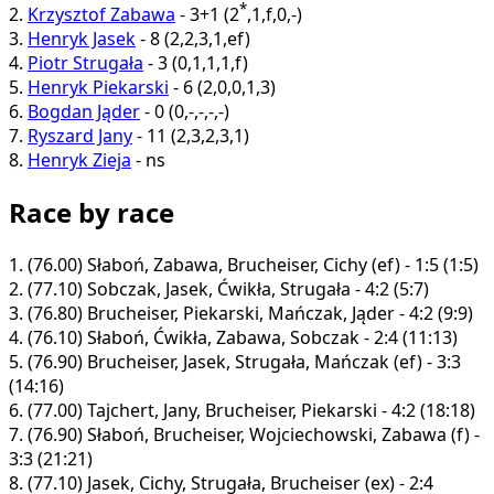
*
2.
Krzysztof Zabawa
-
3+1
(
2
,
1
,
f
,
0
,
-
)
3.
Henryk Jasek
-
8
(
2
,
2
,
3
,
1
,
ef
)
4.
Piotr Strugała
-
3
(
0
,
1
,
1
,
1
,
f
)
5.
Henryk Piekarski
-
6
(
2
,
0
,
0
,
1
,
3
)
6.
Bogdan Jąder
-
0
(
0
,
-
,
-
,
-
,
-
)
7.
Ryszard Jany
-
11
(
2
,
3
,
2
,
3
,
1
)
8.
Henryk Zieja
-
ns
Race by race
1.
(76.00)
Słaboń, Zabawa, Brucheiser, Cichy (ef) - 1:5 (1:5)
2.
(77.10)
Sobczak, Jasek, Ćwikła, Strugała - 4:2 (5:7)
3.
(76.80)
Brucheiser, Piekarski, Mańczak, Jąder - 4:2 (9:9)
4.
(76.10)
Słaboń, Ćwikła, Zabawa, Sobczak - 2:4 (11:13)
5.
(76.90)
Brucheiser, Jasek, Strugała, Mańczak (ef) - 3:3
(14:16)
6.
(77.00)
Tajchert, Jany, Brucheiser, Piekarski - 4:2 (18:18)
7.
(76.90)
Słaboń, Brucheiser, Wojciechowski, Zabawa (f) -
3:3 (21:21)
8.
(77.10)
Jasek, Cichy, Strugała, Brucheiser (ex) - 2:4