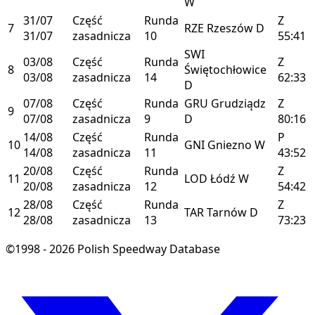
W
31/07
Część
Runda
Z
7
RZE
Rzeszów
D
31/07
zasadnicza
10
55:41
SWI
03/08
Część
Runda
Z
8
Świętochłowice
03/08
zasadnicza
14
62:33
D
07/08
Część
Runda
GRU
Grudziądz
Z
9
07/08
zasadnicza
9
D
80:16
14/08
Część
Runda
P
10
GNI
Gniezno
W
14/08
zasadnicza
11
43:52
20/08
Część
Runda
Z
11
LOD
Łódź
W
20/08
zasadnicza
12
54:42
28/08
Część
Runda
Z
12
TAR
Tarnów
D
28/08
zasadnicza
13
73:23
©1998 - 2026 Polish Speedway Database