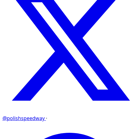
@polishspeedway
·