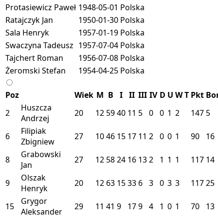
Protasiewicz Paweł
1948-05-01
Polska
Ratajczyk Jan
1950-01-30
Polska
Sala Henryk
1957-01-19
Polska
Swaczyna Tadeusz
1957-07-04
Polska
Tajchert Roman
1956-07-08
Polska
Żeromski Stefan
1954-04-25
Polska
Poz
Wiek
M
B
I
II
III
IV
D
U
W
T
Pkt
Bo
Huszcza
2
20
12
59
40
11
5
0
0
1
2
147
5
Andrzej
Filipiak
6
27
10
46
15
17
11
2
0
0
1
90
16
Zbigniew
Grabowski
8
27
12
58
24
16
13
2
1
1
1
117
14
Jan
Olszak
9
20
12
63
15
33
6
3
0
3
3
117
25
Henryk
Grygor
15
29
11
41
9
17
9
4
1
0
1
70
13
Aleksander