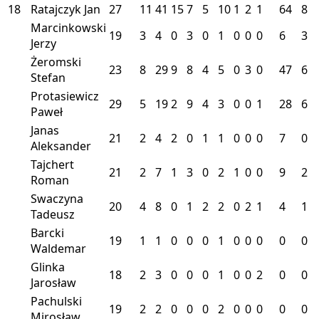
18
Ratajczyk Jan
27
11
41
15
7
5
10
1
2
1
64
8
Marcinkowski
19
3
4
0
3
0
1
0
0
0
6
3
Jerzy
Żeromski
23
8
29
9
8
4
5
0
3
0
47
6
Stefan
Protasiewicz
29
5
19
2
9
4
3
0
0
1
28
6
Paweł
Janas
21
2
4
2
0
1
1
0
0
0
7
0
Aleksander
Tajchert
21
2
7
1
3
0
2
1
0
0
9
2
Roman
Swaczyna
20
4
8
0
1
2
2
0
2
1
4
1
Tadeusz
Barcki
19
1
1
0
0
0
1
0
0
0
0
0
Waldemar
Glinka
18
2
3
0
0
0
1
0
0
2
0
0
Jarosław
Pachulski
19
2
2
0
0
0
2
0
0
0
0
0
Mirosław