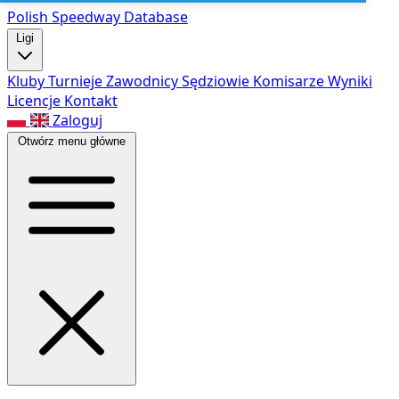
Polish Speed
way Database
Ligi
Kluby
Turnieje
Zawodnicy
Sędziowie
Komisarze
Wyniki
Licencje
Kontakt
Zaloguj
Otwórz menu główne