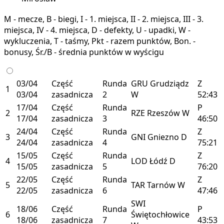
M - mecze, B - biegi, I - 1. miejsca, II - 2. miejsca, III - 3.
miejsca, IV - 4. miejsca, D - defekty, U - upadki, W -
wykluczenia, T - taśmy, Pkt - razem punktów, Bon. -
bonusy, Śr./B - średnia punktów w wyścigu
03/04
Część
Runda
GRU
Grudziądz
Z
1
03/04
zasadnicza
2
W
52:43
17/04
Część
Runda
P
2
RZE
Rzeszów
W
17/04
zasadnicza
3
46:50
24/04
Część
Runda
Z
3
GNI
Gniezno
D
24/04
zasadnicza
4
75:21
15/05
Część
Runda
Z
4
LOD
Łódź
D
15/05
zasadnicza
5
76:20
22/05
Część
Runda
Z
5
TAR
Tarnów
W
22/05
zasadnicza
6
47:46
SWI
18/06
Część
Runda
P
6
Świętochłowice
18/06
zasadnicza
7
43:53