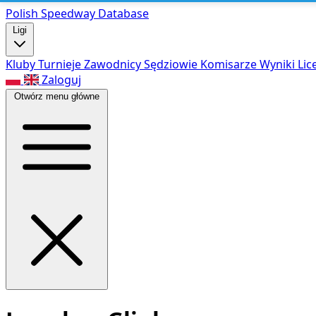
Polish Speed
way Database
Ligi
Kluby
Turnieje
Zawodnicy
Sędziowie
Komisarze
Wyniki
Lic
Zaloguj
Otwórz menu główne