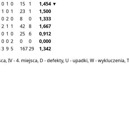
0
1
0
15
1
1,454
▼
1
0
1
23
1
1,500
0
2
0
8
0
1,333
2
1
1
42
8
1,667
3
0
1
0
25
6
0,912
0
0
2
0
0
0,000
4
3
9
5
167
29
1,342
miejsca, IV - 4. miejsca, D - defekty, U - upadki, W - wykluczeni