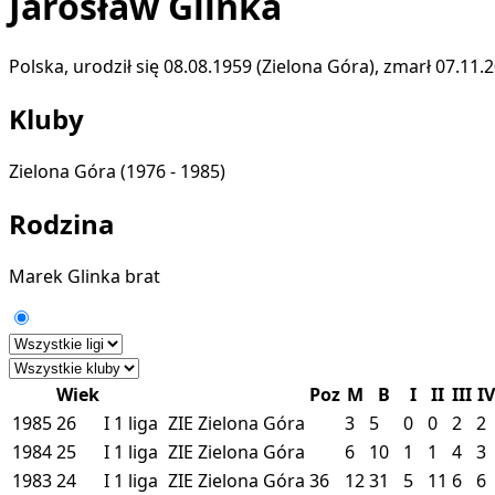
Jarosław Glinka
Polska, urodził się 08.08.1959 (Zielona Góra), zmarł 07.11.
Kluby
Zielona Góra
(1976 - 1985)
Rodzina
Marek Glinka
brat
Wiek
Poz
M
B
I
II
III
IV
1985
26
I
1 liga
ZIE
Zielona Góra
3
5
0
0
2
2
1984
25
I
1 liga
ZIE
Zielona Góra
6
10
1
1
4
3
1983
24
I
1 liga
ZIE
Zielona Góra
36
12
31
5
11
6
6