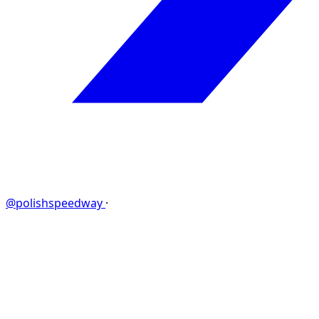
@polishspeedway
·