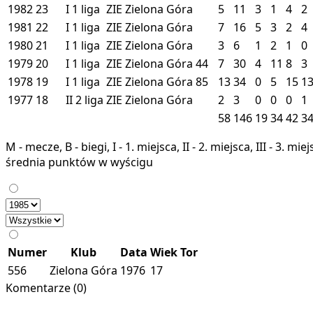
1982
23
I
1 liga
ZIE
Zielona Góra
5
11
3
1
4
2
1981
22
I
1 liga
ZIE
Zielona Góra
7
16
5
3
2
4
1980
21
I
1 liga
ZIE
Zielona Góra
3
6
1
2
1
0
1979
20
I
1 liga
ZIE
Zielona Góra
44
7
30
4
11
8
3
1978
19
I
1 liga
ZIE
Zielona Góra
85
13
34
0
5
15
1
1977
18
II
2 liga
ZIE
Zielona Góra
2
3
0
0
0
1
58
146
19
34
42
3
M - mecze, B - biegi, I - 1. miejsca, II - 2. miejsca, III - 3. 
średnia punktów w wyścigu
Numer
Klub
Data
Wiek
Tor
556
Zielona Góra
1976
17
Komentarze (0)