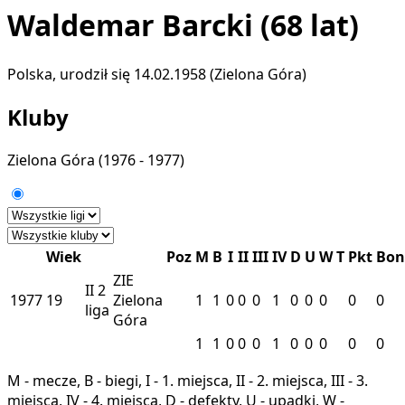
Waldemar Barcki
(68 lat)
Polska, urodził się 14.02.1958 (Zielona Góra)
Kluby
Zielona Góra
(1976 - 1977)
Wiek
Poz
M
B
I
II
III
IV
D
U
W
T
Pkt
Bon
ZIE
II
2
1977
19
Zielona
1
1
0
0
0
1
0
0
0
0
0
liga
Góra
1
1
0
0
0
1
0
0
0
0
0
M - mecze, B - biegi, I - 1. miejsca, II - 2. miejsca, III - 3.
miejsca, IV - 4. miejsca, D - defekty, U - upadki, W -