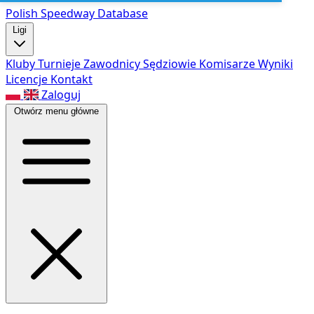
Polish Speed
way Database
Ligi
Kluby
Turnieje
Zawodnicy
Sędziowie
Komisarze
Wyniki
Licencje
Kontakt
Zaloguj
Otwórz menu główne