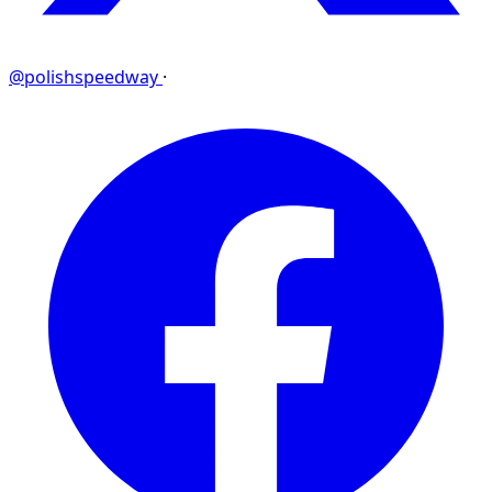
@polishspeedway
·