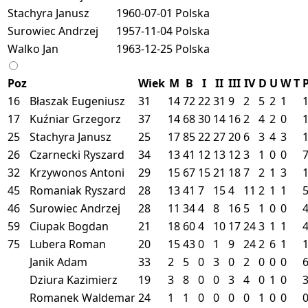
Stachyra Janusz
1960-07-01
Polska
Surowiec Andrzej
1957-11-04
Polska
Walko Jan
1963-12-25
Polska
Poz
Wiek
M
B
I
II
III
IV
D
U
W
T
16
Błaszak Eugeniusz
31
14
72
22
31
9
2
5
2
1
17
Kuźniar Grzegorz
37
14
68
30
14
16
2
4
2
0
25
Stachyra Janusz
25
17
85
22
27
20
6
3
4
3
26
Czarnecki Ryszard
34
13
41
12
13
12
3
1
0
0
32
Krzywonos Antoni
29
15
67
15
21
18
7
2
1
3
45
Romaniak Ryszard
28
13
41
7
15
4
11
2
1
1
46
Surowiec Andrzej
28
11
34
4
8
16
5
1
0
0
59
Ciupak Bogdan
21
18
60
4
10
17
24
3
1
1
75
Lubera Roman
20
15
43
0
1
9
24
2
6
1
Janik Adam
33
2
5
0
3
0
2
0
0
0
Dziura Kazimierz
19
3
8
0
0
3
4
0
1
0
Romanek Waldemar
24
1
1
0
0
0
0
1
0
0