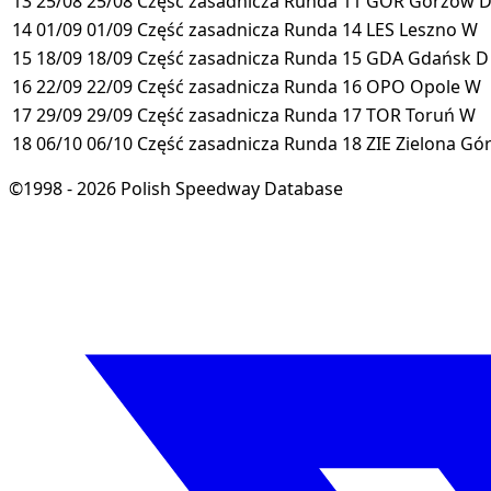
13
25/08
25/08
Część zasadnicza
Runda 11
GOR
Gorzów
14
01/09
01/09
Część zasadnicza
Runda 14
LES
Leszno
W
15
18/09
18/09
Część zasadnicza
Runda 15
GDA
Gdańsk
D
16
22/09
22/09
Część zasadnicza
Runda 16
OPO
Opole
W
17
29/09
29/09
Część zasadnicza
Runda 17
TOR
Toruń
W
18
06/10
06/10
Część zasadnicza
Runda 18
ZIE
Zielona Gó
©1998 - 2026 Polish Speedway Database