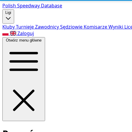
Polish Speed
way Database
Ligi
Kluby
Turnieje
Zawodnicy
Sędziowie
Komisarze
Wyniki
Lic
Zaloguj
Otwórz menu główne