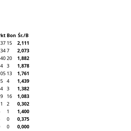
Pkt
Bon
Śr./B
137
15
2,111
134
7
2,073
140
20
1,882
74
3
1,878
105
13
1,761
55
4
1,439
44
3
1,382
49
16
1,083
11
2
0,302
6
1
1,400
3
0
0,375
0
0
0,000