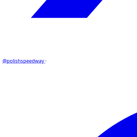
@polishspeedway
·