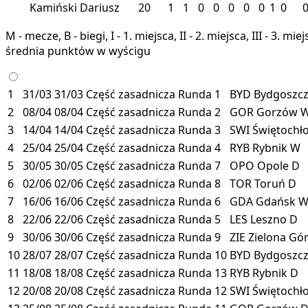
Kamiński Dariusz
20
1
1
0
0
0
0
0
1
0
M - mecze, B - biegi, I - 1. miejsca, II - 2. miejsca, III - 3. 
średnia punktów w wyścigu
1
31/03
31/03
Część zasadnicza
Runda 1
BYD
Bydgoszc
2
08/04
08/04
Część zasadnicza
Runda 2
GOR
Gorzów
3
14/04
14/04
Część zasadnicza
Runda 3
SWI
Świętochł
4
25/04
25/04
Część zasadnicza
Runda 4
RYB
Rybnik
W
5
30/05
30/05
Część zasadnicza
Runda 7
OPO
Opole
D
6
02/06
02/06
Część zasadnicza
Runda 8
TOR
Toruń
D
7
16/06
16/06
Część zasadnicza
Runda 6
GDA
Gdańsk
8
22/06
22/06
Część zasadnicza
Runda 5
LES
Leszno
D
9
30/06
30/06
Część zasadnicza
Runda 9
ZIE
Zielona Gó
10
28/07
28/07
Część zasadnicza
Runda 10
BYD
Bydgoszc
11
18/08
18/08
Część zasadnicza
Runda 13
RYB
Rybnik
D
12
20/08
20/08
Część zasadnicza
Runda 12
SWI
Świętochł