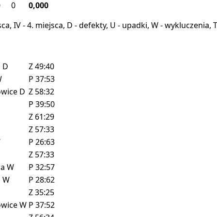
0
0
0,000
miejsca, IV - 4. miejsca, D - defekty, U - upadki, W - wykluczeni
z
D
Z
49:40
W
P
37:53
owice
D
Z
58:32
P
39:50
Z
61:29
Z
57:33
W
P
26:63
Z
57:33
ra
W
P
32:57
z
W
P
28:62
Z
35:25
owice
W
P
37:52